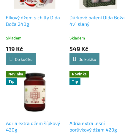
r
o
d
Fíkový džem s chilly Dida
Dárkové balení Dida Boža
u
Boža 240g
4v1 slaný
k
t
Skladem
Skladem
ů
119 Kč
549 Kč
Do košíku
Do košíku
Novinka
Novinka
Tip
Tip
Adria extra džem šípkový
Adria extra lesní
420g
borůvkový džem 420g