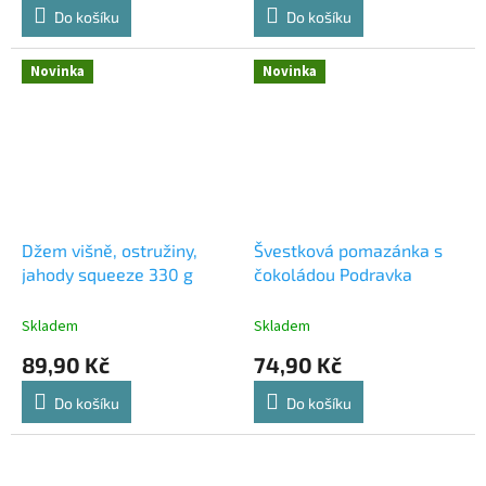
Do košíku
Do košíku
Novinka
Novinka
Džem višně, ostružiny,
Švestková pomazánka s
jahody squeeze 330 g
čokoládou Podravka
Skladem
Skladem
89,90 Kč
74,90 Kč
Do košíku
Do košíku