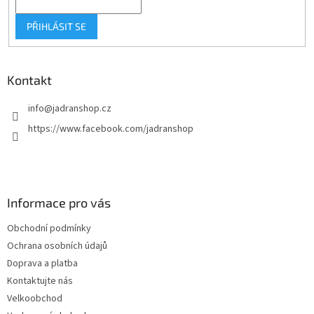
y
v
PŘIHLÁSIT SE
ý
p
i
s
Kontakt
u
info
@
jadranshop.cz
https://www.facebook.com/jadranshop
Informace pro vás
Obchodní podmínky
Ochrana osobních údajů
Doprava a platba
Kontaktujte nás
Velkoobchod