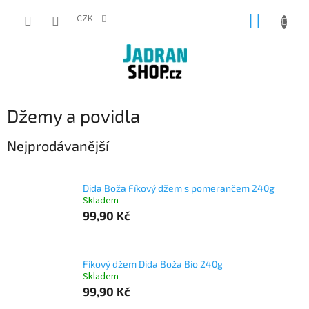
Přejít
NÁKUP
na
CZK
obsah
KOŠÍK
Džemy a povidla
Nejprodávanější
Dida Boža Fíkový džem s pomerančem 240g
Skladem
99,90 Kč
Fíkový džem Dida Boža Bio 240g
Skladem
99,90 Kč