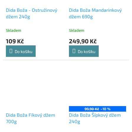
Dida Boža - Ostružinový
Dida Boža Mandarinkový
džem 240g
džem 690g
Skladem
Skladem
109 Kč
249,90 Kč
Do košíku
Do košíku
99,90 Kč
–10 %
Dida Boža Fíkový džem
Dida Boža Šípkový džem
700g
240g