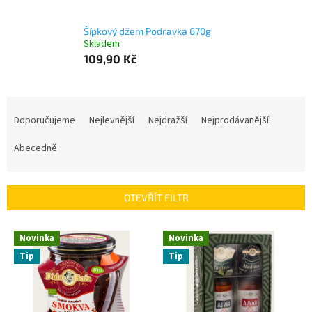
Šípkový džem Podravka 670g
Skladem
109,90 Kč
Ř
a
Doporučujeme
Nejlevnější
Nejdražší
Nejprodávanější
z
e
Abecedně
n
í
p
OTEVŘÍT FILTR
r
o
V
Novinka
Novinka
d
ý
u
Tip
Tip
p
k
i
t
s
ů
p