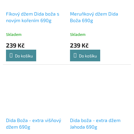
Fíkový džem Dida boža s
Meruňkový džem Dida
novým kořením 690g
Boža 690g
Skladem
Skladem
239 Kč
239 Kč
Do košíku
Do košíku
Dida Boža - extra višňový
Dida boža - extra džem
džem 690g
Jahoda 690g