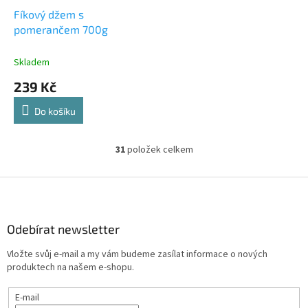
Fíkový džem s
pomerančem 700g
Skladem
239 Kč
Do košíku
31
položek celkem
O
v
l
Z
á
á
d
p
a
a
Odebírat newsletter
c
t
í
Vložte svůj e-mail a my vám budeme zasílat informace o nových
í
p
produktech na našem e-shopu.
r
v
E-mail
k