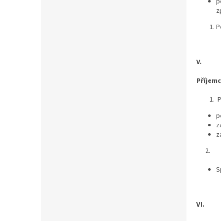
p
z
P
V.
Příjemc
P
p
z
z
2.
S
VI.