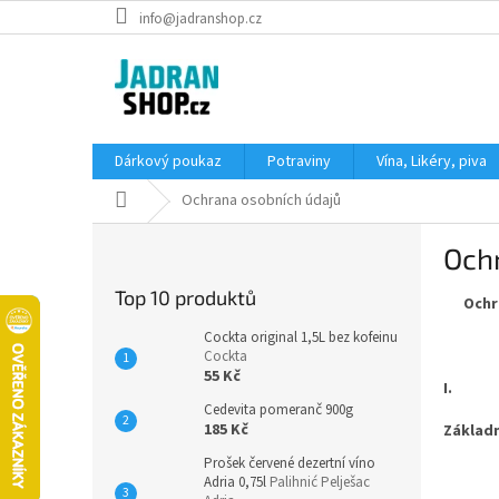
Přejít
info@jadranshop.cz
na
obsah
Dárkový poukaz
Potraviny
Vína, Likéry, piva
Domů
Ochrana osobních údajů
P
Och
o
s
Top 10 produktů
Ochran
t
r
Cockta original 1,5L bez kofeinu
a
Cockta
55 Kč
n
I.
n
Cedevita pomeranč 900g
í
185 Kč
Základn
p
Prošek červené dezertní víno
a
Adria 0,75l
Palihnić Pelješac