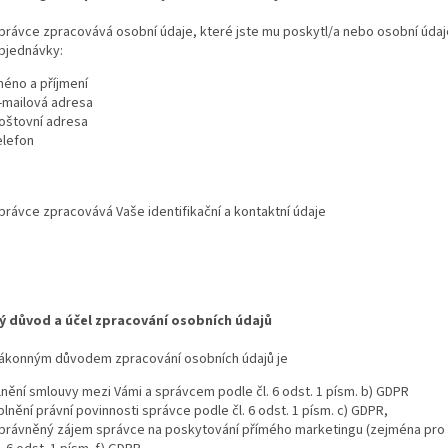
právce zpracovává osobní údaje, které jste mu poskytl/a nebo osobní údaje,
bjednávky:
méno a příjmení
-mailová adresa
oštovní adresa
elefon
právce zpracovává Vaše identifikační a kontaktní údaje
 důvod a účel zpracování osobních údajů
ákonným důvodem zpracování osobních údajů je
lnění smlouvy mezi Vámi a správcem podle čl. 6 odst. 1 písm. b) GDPR
plnění právní povinnosti správce podle čl. 6 odst. 1 písm. c) GDPR,
právněný zájem správce na poskytování přímého marketingu (zejména pro z