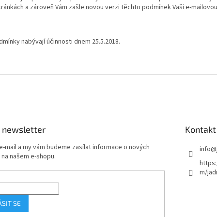
tránkách a zároveň Vám zašle novou verzi těchto podmínek Vaši e-mailovou 
mínky nabývají účinnosti dnem 25.5.2018.
 newsletter
Kontakt
 e-mail a my vám budeme zasílat informace o nových
info
@
 na našem e-shopu.
https
m/jad
ÁSIT SE