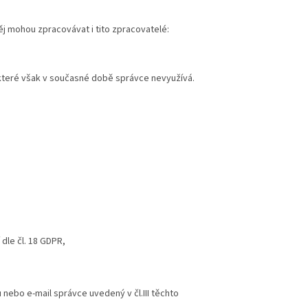
j mohou zpracovávat i tito zpracovatelé:
 které však v současné době správce nevyužívá.
dle čl. 18 GDPR,
nebo e-mail správce uvedený v čl.III těchto