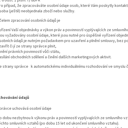
l. 6 odst. 1 písm. f) GDPR
ro případ, že zpracováváte osobní údaje osob, které Vám poskytly kontaktní
soba (ještě) neobjednala zboží nebo služby.
čelem zpracování osobních údajů je
yřízení Vaší objednávky a výkon práv a povinností vyplývajících ze smluvní
sou vyžadovány osobní údaje, které jsou nutné pro úspěšné vyřízení objedn
sobních údajů je nutným požadavkem pro uzavření a plnění smlouvy, bez p
zavřít či jí ze strany správce plnit,
lnění právních povinností vůči státu,
asílání obchodních sdělení a činění dalších marketingových aktivit.
e strany správce k automatickému individuálnímu rozhodování ve smyslu č
chovávání údajů
právce uchovává osobní údaje
o dobu nezbytnou k výkonu práv a povinností vyplývajících ze smluvního vz
ěchto smluvních vztahů (po dobu 15 let od ukončení smluvního vztahu).