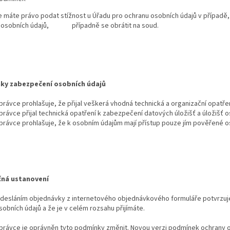
máte právo podat stížnost u Úřadu pro ochranu osobních údajů v případě,
 osobních údajů, případně se obrátit na soud.
ky zabezpečení osobních údajů
právce prohlašuje, že přijal veškerá vhodná technická a organizační opatře
právce přijal technická opatření k zabezpečení datových úložišť a úložišť 
právce prohlašuje, že k osobním údajům mají přístup pouze jím pověřené o
čná ustanovení
desláním objednávky z internetového objednávkového formuláře potvrzuj
sobních údajů a že je v celém rozsahu přijímáte.
právce je oprávněn tyto podmínky změnit. Novou verzi podmínek ochrany o