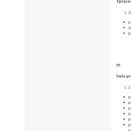
Zpraco
Z
p
s
p
VI.
Vaše p
Z
p
p
p
p
p
p
p