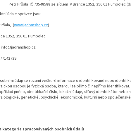
Petr Pršala IČ 73548588 se sídlem V Brance 1352, 396 01 Humpolec (dál
ní údaje správce jsou:
šala, (
www.jadranshop.cz
)
e 1352, 396 01 Humpolec
info@jadranshop.cz
7142739
sobními údaji se rozumí veškeré informace o identifikované nebo identifik
yzickou osobou je fyzická osoba, kterou lze přímo či nepřímo identifikovat,
apříklad jméno, identifikační číslo, lokační údaje, síťový identifikátor nebo 
yziologické, genetické, psychické, ekonomické, kulturní nebo společenské 
a kategorie zpracovávaných osobních údajů