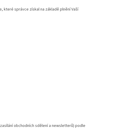
 které správce získal na základě plnění Vaší
asílání obchodních sdělení a newsletterů) podle