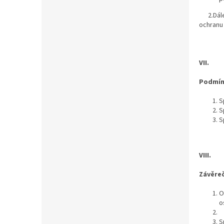
2.Dále 
ochranu
VII.
Podmín
S
S
S
VIII.
Závěre
O
o
S