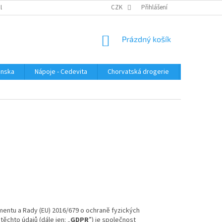
PLATBA
KONTAKTUJTE NÁS
VELKOOBCHOD
CZK
Přihlášení
HODNOCENÍ OBC
NÁKUPNÍ
Prázdný košík
KOŠÍK
enska
Nápoje - Cedevita
Chorvatská drogerie
Chorvatsk
mentu a Rady (EU) 2016/679 o ochraně fyzických
ěchto údajů (dále jen: „
GDPR
”) je společnost