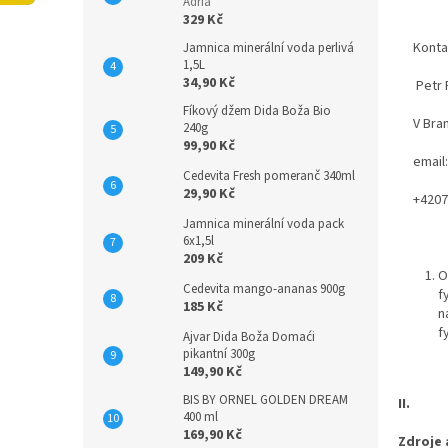
n
Adria
329 Kč
e
l
Kontakt
Jamnica minerální voda perlivá
1,5L
34,90 Kč
Petr Pr
Fíkový džem Dida Boža Bio
V Branc
240g
99,90 Kč
email: 
Cedevita Fresh pomeranč 340ml
29,90 Kč
+42077
Jamnica minerální voda pack
6x1,5l
209 Kč
O
Cedevita mango-ananas 900g
f
185 Kč
n
f
Ajvar Dida Boža Domaći
pikantní 300g
149,90 Kč
BIS BY ORNEL GOLDEN DREAM
II.
400 ml
169,90 Kč
Zdroje 