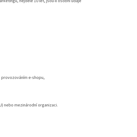
ketingu, nejdéle 10 let, jsou-li osobní údaje
i s provozováním e-shopu,
U) nebo mezinárodní organizaci.