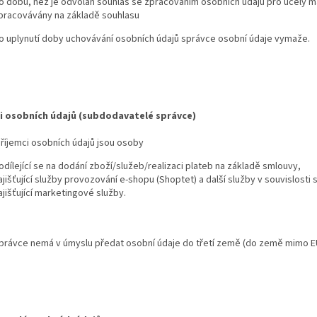
o dobu, než je odvolán souhlas se zpracováním osobních údajů pro účely mar
pracovávány na základě souhlasu
o uplynutí doby uchovávání osobních údajů správce osobní údaje vymaže.
i osobních údajů (subdodavatelé správce)
říjemci osobních údajů jsou osoby
odílející se na dodání zboží/služeb/realizaci plateb na základě smlouvy,
ajišťující služby provozování e-shopu (Shoptet) a další služby v souvislost
ajišťující marketingové služby.
právce nemá v úmyslu předat osobní údaje do třetí země (do země mimo E