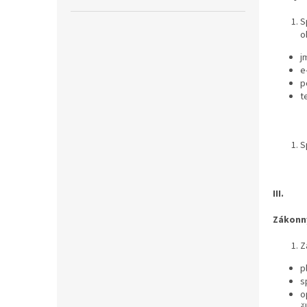
S
o
j
e
p
t
S
III.
Zákonný
Z
p
s
o