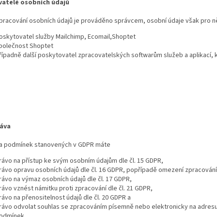
vatelé osobních údajů
pracování osobních údajů je prováděno správcem, osobní údaje však pro ně
oskytovatel služby Mailchimp, Ecomail,Shoptet
polečnost Shoptet
řípadně další poskytovatel zpracovatelských softwarům služeb a aplikací,
ráva
a podmínek stanovených v GDPR máte
rávo na přístup ke svým osobním údajům dle čl. 15 GDPR,
rávo opravu osobních údajů dle čl. 16 GDPR, popřípadě omezení zpracování 
rávo na výmaz osobních údajů dle čl. 17 GDPR,
rávo vznést námitku proti zpracování dle čl. 21 GDPR,
rávo na přenositelnost údajů dle čl. 20 GDPR a
rávo odvolat souhlas se zpracováním písemně nebo elektronicky na adresu 
odmínek