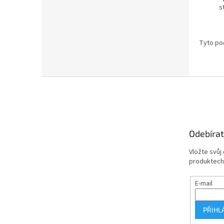
s
Tyto pod
Z
á
p
a
t
Odebírat
í
Vložte svůj
produktech
E-mail
PŘIHL