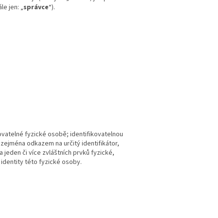
e jen: „
správce
“).
ovatelné fyzické osobě; identifikovatelnou
 zejména odkazem na určitý identifikátor,
na jeden či více zvláštních prvků fyzické,
identity této fyzické osoby.