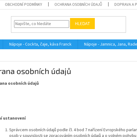
OBCHODNÍ PODMÍNKY
OCHRANA OSOBNÍCH ÚDAJŮ
DOPRAVA A 
HLEDAT
Nápoje - Cockta, čaje, káva Franck
Nápoje - Jamnica, Jana, Rad
rana osobních údajů
a osobních údajů
í ustanovení
Správcem osobních údajů podle čl. 4 bod 7 nařízení Evropského parla
osob v souvislosti se zpracováním osobních údajů a o volném pohybu t