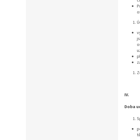
č
P
o
Ú
v
j
o
u
p
z
Z
IV.
Doba u
S
p
t