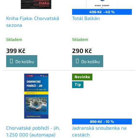
r
o
490 Kč
–40 %
d
Kniha Fjaka: Chorvatská
Totál Balkán
u
sezona
k
t
Skladem
Skladem
ů
399 Kč
290 Kč
Do košíku
Do košíku
Novinka
Tip
890 Kč
–10 %
Chorvatské pobřeží - jih,
Jadranská snoubenka na
1:250 000 (automapa)
cestách