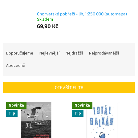
Chorvatské pobřeží - jih, 1:250 000 (automapa)
Skladem
69,90 Kč
Ř
a
Doporučujeme
Nejlevnější
Nejdražší
Nejprodávanější
z
e
Abecedně
n
í
p
OTEVŘÍT FILTR
r
o
V
Novinka
Novinka
d
ý
u
Tip
Tip
p
k
i
t
s
ů
p