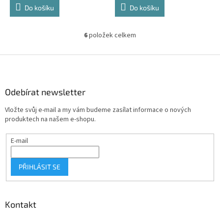
Do košíku
Do košíku
6
položek celkem
O
v
l
Z
á
á
d
p
a
a
Odebírat newsletter
c
t
í
Vložte svůj e-mail a my vám budeme zasílat informace o nových
í
p
produktech na našem e-shopu.
r
v
E-mail
k
y
v
PŘIHLÁSIT SE
ý
p
i
s
Kontakt
u