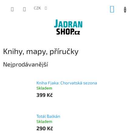
Přejít
NÁKUP
na
CZK
obsah
KOŠÍK
Knihy, mapy, příručky
Nejprodávanější
Kniha Fjaka: Chorvatská sezona
Skladem
399 Kč
Totál Balkán
Skladem
290 Kč