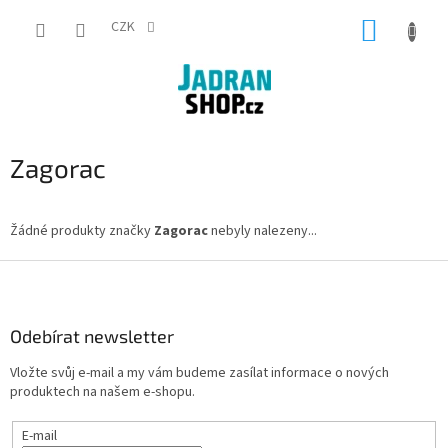
Přejít
NÁKUP
na
CZK
obsah
KOŠÍK
Zagorac
Žádné produkty značky
Zagorac
nebyly nalezeny...
Z
á
p
a
Odebírat newsletter
t
Vložte svůj e-mail a my vám budeme zasílat informace o nových
í
produktech na našem e-shopu.
E-mail