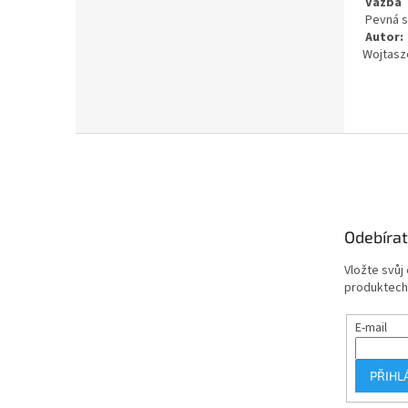
Vazba
Pevná s
Autor:
Wojtasz
Z
á
p
a
t
Odebírat
í
Vložte svůj
produktech
E-mail
PŘIHL