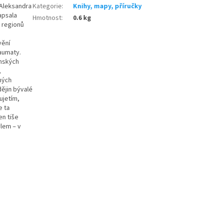
 Aleksandra
Kategorie
:
Knihy, mapy, příručky
apsala
Hmotnost
:
0.6 kg
 regionů
vění
raumaty.
ánských
,
ných
ějin bývalé
ujetím,
e ta
en tiše
ylem – v