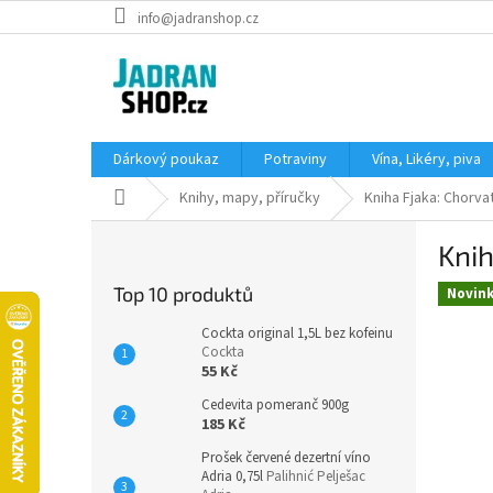
Přejít
info@jadranshop.cz
na
obsah
Dárkový poukaz
Potraviny
Vína, Likéry, piva
Domů
Knihy, mapy, příručky
Kniha Fjaka: Chorv
P
Knih
o
s
Top 10 produktů
Novin
t
r
Cockta original 1,5L bez kofeinu
a
Cockta
55 Kč
n
n
Cedevita pomeranč 900g
í
185 Kč
p
Prošek červené dezertní víno
a
Adria 0,75l
Palihnić Pelješac