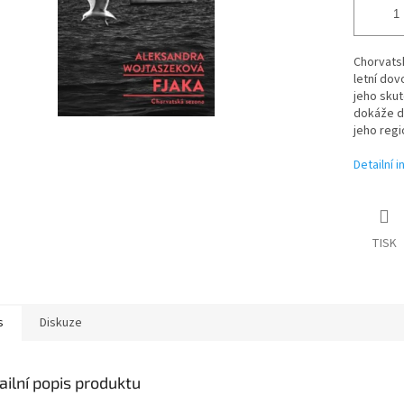
Chorvats
letní dov
jeho skut
dokáže do
jeho regi
Detailní 
TISK
s
Diskuze
ailní popis produktu