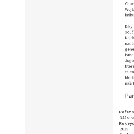
Chor
Wojt
knih
Díky 
souč
Najd
nadá
gene
isme
Jugo
které
taje
hledí
naší 
Par
Počet 
344 str
Rok vy
2025