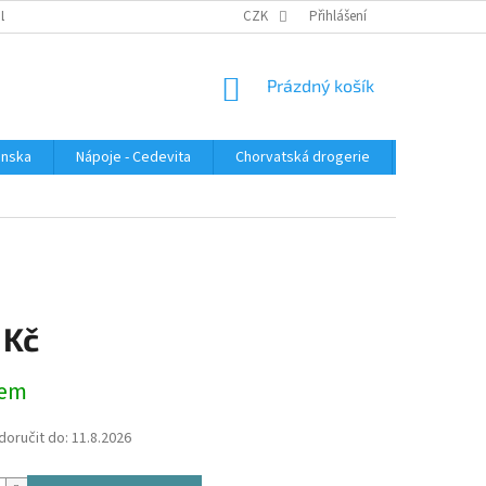
PLATBA
KONTAKTUJTE NÁS
VELKOOBCHOD
CZK
Přihlášení
HODNOCENÍ OBC
NÁKUPNÍ
Prázdný košík
KOŠÍK
enska
Nápoje - Cedevita
Chorvatská drogerie
Chorvatsk
 Kč
dem
oručit do:
11.8.2026