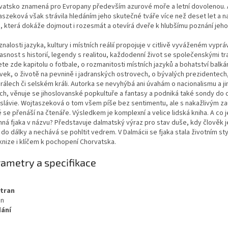
vatsko znamená pro Evropany především azurové moře a letní dovolenou.
aszeková však strávila hledáním jeho skutečné tváře více než deset let a n
u, která dokáže dojmout i rozesmát a otevírá dveře k hlubšímu poznání jeho
znalosti jazyka, kultury i místních reálií propojuje v citlivě vyváženém vyprá
asnost s historií, legendy s realitou, každodenní život se společenskými t
ete zde kapitolu o fotbale, o rozmanitosti místních jazyků a bohatství balk
vek, o životě na pevnině i jadranských ostrovech, o bývalých prezidentech
rálech či selském králi. Autorka se nevyhýbá ani úvahám o nacionalismu a ji
ch, věnuje se jihoslovanské popkultuře a fantasy a podniká také sondy do d
slávie. Wojtaszeková o tom všem píše bez sentimentu, ale s nakažlivým za
 se přenáší na čtenáře. Výsledkem je komplexní a velice lidská kniha. A co j
mná fjaka v názvu? Představuje dalmatský výraz pro stav duše, kdy člověk j
 do dálky a nechává se pohltit vedrem. V Dalmácii se fjaka stala životním st
knize i klíčem k pochopení Chorvatska.
ametry a specifikace
stran
an
dání