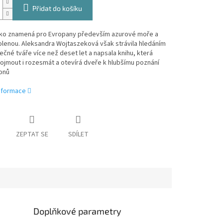
Přidat do košíku
ko znamená pro Evropany především azurové moře a
olenou. Aleksandra Wojtaszeková však strávila hledáním
ečné tváře více než deset let a napsala knihu, která
jmout i rozesmát a otevírá dveře k hlubšímu poznání
onů
informace
ZEPTAT SE
SDÍLET
Doplňkové parametry