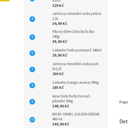
n
Adria
329 Kč
e
l
Jamnica minerální voda perlivá
1,5L
34,90 Kč
Fíkový džem Dida Boža Bio
240g
99,90 Kč
Cedevita Fresh pomeranč 340ml
29,90 Kč
Jamnica minerální voda pack
6x1,5l
209 Kč
Cedevita mango-ananas 900g
185 Kč
Ajvar Dida Boža Domaći
pikantní 300g
Popi
149,90 Kč
BIS BY ORNEL GOLDEN DREAM
400 ml
Det
169,90 Kč