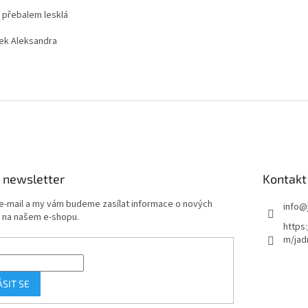
 přebalem lesklá
ek Aleksandra
 newsletter
Kontakt
 e-mail a my vám budeme zasílat informace o nových
info
@
 na našem e-shopu.
https
m/jad
ÁSIT SE