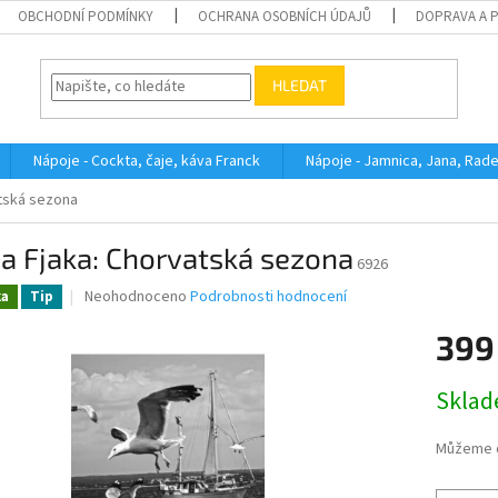
OBCHODNÍ PODMÍNKY
OCHRANA OSOBNÍCH ÚDAJŮ
DOPRAVA A 
HLEDAT
Nápoje - Cockta, čaje, káva Franck
Nápoje - Jamnica, Jana, Rad
atská sezona
a Fjaka: Chorvatská sezona
6926
Průměrné
Neohodnoceno
Podrobnosti hodnocení
ka
Tip
hodnocení
produktu
399
je
0,0
Měrná
Skla
z
cena:
5
hvězdiček.
Můžeme d