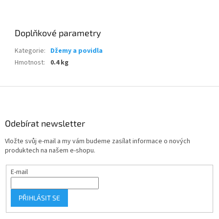
Doplňkové parametry
Kategorie
:
Džemy a povidla
Hmotnost
:
0.4 kg
Z
á
p
a
Odebírat newsletter
t
Vložte svůj e-mail a my vám budeme zasílat informace o nových
í
produktech na našem e-shopu.
E-mail
PŘIHLÁSIT SE