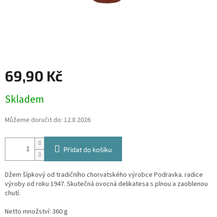
69,90 Kč
Měrná
Skladem
cena:
Můžeme doručit do:
12.8.2026
Přidat do košíku
Džem šípkový od tradičního chorvatského výrobce Podravka. radice
výroby od roku 1947. Skutečná ovocná delikatesa s plnou a zaoblenou
chutí.
Netto množství: 360 g