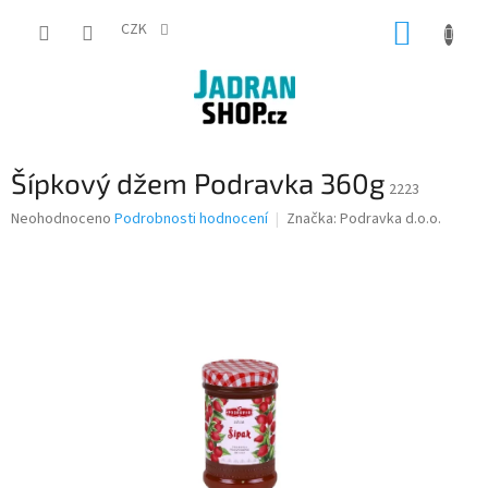
Přejít
NÁKUP
na
CZK
obsah
KOŠÍK
Šípkový džem Podravka 360g
2223
Průměrné
Neohodnoceno
Podrobnosti hodnocení
Značka:
Podravka d.o.o.
hodnocení
produktu
je
0,0
z
5
hvězdiček.