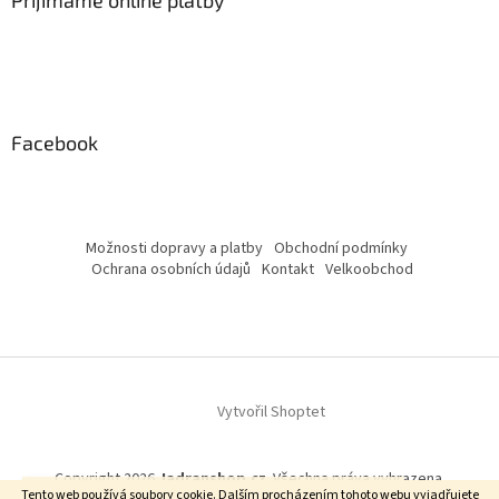
Facebook
Možnosti dopravy a platby
Obchodní podmínky
Ochrana osobních údajů
Kontakt
Velkoobchod
Vytvořil Shoptet
Copyright 2026
Jadranshop.cz
. Všechna práva vyhrazena.
Upozornění: od 17.8 - 31.8.2026 nebude možné objednávat.
Tento web používá soubory cookie. Dalším procházením tohoto webu vyjadřujete