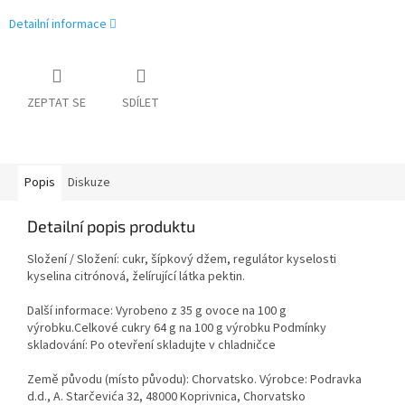
Detailní informace
ZEPTAT SE
SDÍLET
Popis
Diskuze
Detailní popis produktu
Složení / Složení: cukr, šípkový džem, regulátor kyselosti
kyselina citrónová, želírující látka pektin.
Další informace: Vyrobeno z 35 g ovoce na 100 g
výrobku.Celkové cukry 64 g na 100 g výrobku Podmínky
skladování: Po otevření skladujte v chladničce
Země původu (místo původu): Chorvatsko. Výrobce: Podravka
d.d., A. Starčevića 32, 48000 Koprivnica, Chorvatsko