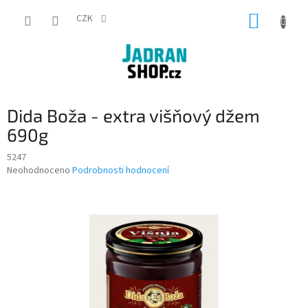
Přejít
NÁKUP
na
CZK
obsah
KOŠÍK
Dida Boža - extra višňový džem
690g
5247
Průměrné
Neohodnoceno
Podrobnosti hodnocení
hodnocení
produktu
je
0,0
z
5
hvězdiček.