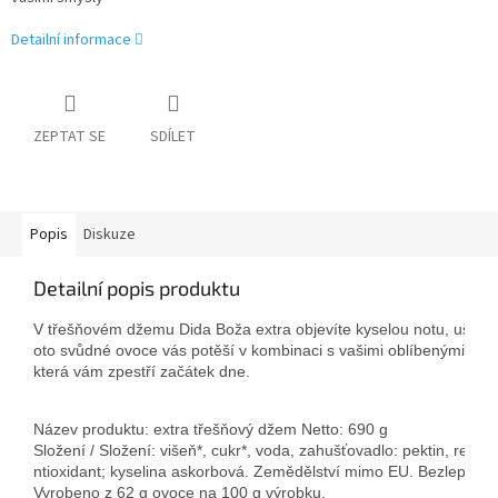
Detailní informace
ZEPTAT SE
SDÍLET
Popis
Diskuze
Detailní popis produktu
V třešňovém džemu Dida Boža extra objevíte kyselou notu, ušlecht
oto svůdné ovoce vás potěší v kombinaci s vašimi oblíbenými dorty
která vám zpestří začátek dne.
Název produktu: extra třešňový džem Netto: 690 g

Složení / Složení: višeň*, cukr*, voda, zahušťovadlo: pektin, regulá
ntioxidant; kyselina askorbová. Zemědělství mimo EU. Bezlepkový
Vyrobeno z 62 g ovoce na 100 g výrobku. 