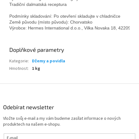
Tradiční dalmatská receptura 
Podmínky skladování: Po otevření skladujte v chladničce 
Země původu (místo původu): Chorvatsko 
Výrobce: Hermes International d.o.o., Vilka Novaka 18, 42209 Sr
Doplňkové parametry
Kategorie
:
Džemy a povidla
Hmotnost
:
1 kg
Z
á
p
a
Odebírat newsletter
t
Vložte svůj e-mail a my vám budeme zasílat informace o nových
í
produktech na našem e-shopu.
E-mail