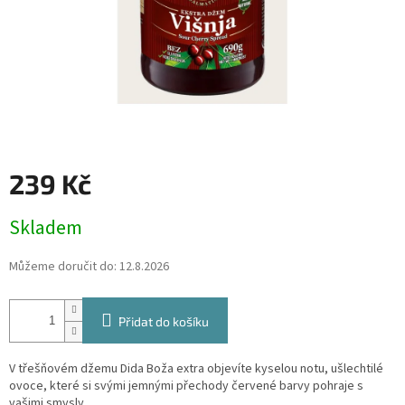
239 Kč
Měrná
Skladem
cena:
Můžeme doručit do:
12.8.2026
Přidat do košíku
V třešňovém džemu Dida Boža extra objevíte kyselou notu, ušlechtilé
ovoce, které si svými jemnými přechody červené barvy pohraje s
vašimi smysly