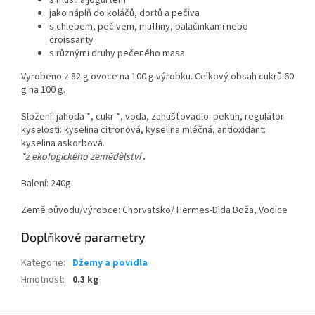
s müsli a jogurtem
jako náplň do koláčů, dortů a pečiva
s chlebem, pečivem, muffiny, palačinkami nebo
croissanty
s různými druhy pečeného masa
Vyrobeno z 82 g ovoce na 100 g výrobku. Celkový obsah cukrů 60
g na 100 g.
Složení: jahoda *, cukr *, voda, zahušťovadlo: pektin, regulátor
kyselosti: kyselina citronová, kyselina mléčná, antioxidant:
kyselina askorbová.
*z ekologického zemědělství
.
Balení: 240g
Země původu/výrobce: Chorvatsko/ Hermes-Dida Boža, Vodice
Doplňkové parametry
Kategorie
:
Džemy a povidla
Hmotnost
:
0.3 kg