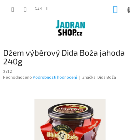
Přejít
NÁKUP
na
CZK
obsah
KOŠÍK
Džem výběrový Dida Boža jahoda
240g
2712
Průměrné
Neohodnoceno
Podrobnosti hodnocení
Značka:
Dida Boža
hodnocení
produktu
je
0,0
z
5
hvězdiček.