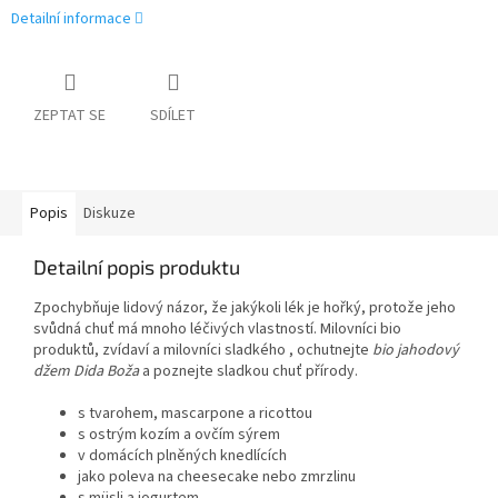
Detailní informace
ZEPTAT SE
SDÍLET
Popis
Diskuze
Detailní popis produktu
Zpochybňuje lidový názor, že jakýkoli lék je hořký, protože jeho
svůdná chuť má mnoho léčivých vlastností. Milovníci bio
produktů, zvídaví a milovníci sladkého , ochutnejte
bio jahodový
džem Dida Boža
a poznejte sladkou chuť přírody.
s tvarohem, mascarpone a ricottou
s ostrým kozím a ovčím sýrem
v domácích plněných knedlících
jako poleva na cheesecake nebo zmrzlinu