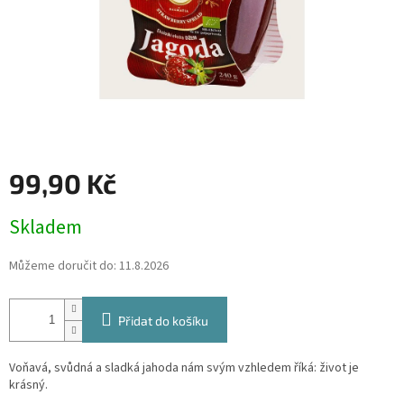
99,90 Kč
Měrná
Skladem
cena:
Můžeme doručit do:
11.8.2026
Přidat do košíku
Voňavá, svůdná a sladká jahoda nám svým vzhledem říká: život je
krásný.