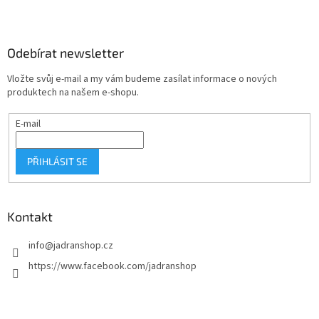
Z
á
p
a
Odebírat newsletter
t
Vložte svůj e-mail a my vám budeme zasílat informace o nových
í
produktech na našem e-shopu.
E-mail
PŘIHLÁSIT SE
Kontakt
info
@
jadranshop.cz
https://www.facebook.com/jadranshop