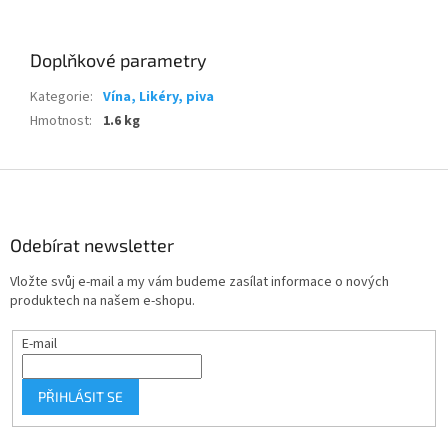
Doplňkové parametry
Kategorie
:
Vína, Likéry, piva
Hmotnost
:
1.6 kg
Z
á
p
a
Odebírat newsletter
t
Vložte svůj e-mail a my vám budeme zasílat informace o nových
í
produktech na našem e-shopu.
E-mail
PŘIHLÁSIT SE