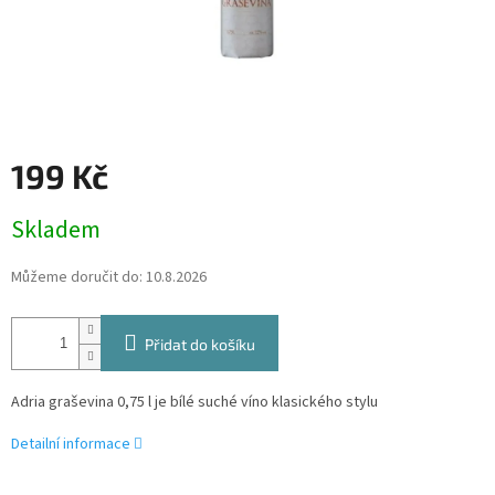
199 Kč
Měrná
Skladem
cena:
Můžeme doručit do:
10.8.2026
Přidat do košíku
Adria graševina 0,75 l je bílé suché víno klasického stylu
Detailní informace