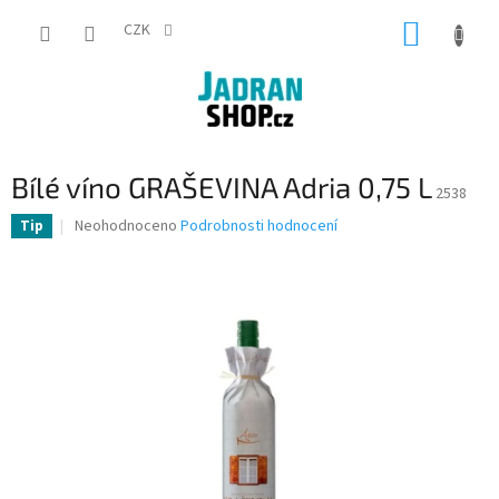
Přejít
NÁKUP
na
CZK
obsah
KOŠÍK
Bílé víno GRAŠEVINA Adria 0,75 L
2538
Průměrné
Neohodnoceno
Podrobnosti hodnocení
Tip
hodnocení
produktu
je
0,0
z
5
hvězdiček.