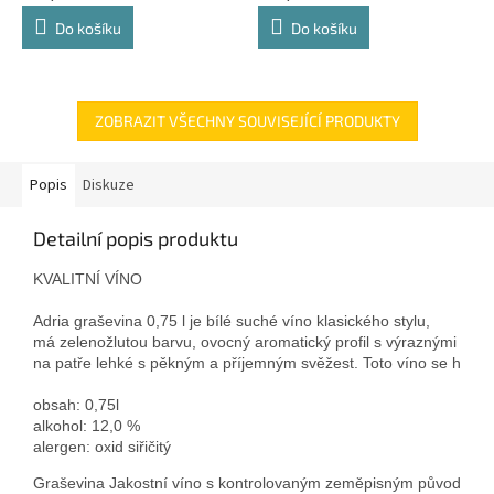
Do košíku
Do košíku
ZOBRAZIT VŠECHNY SOUVISEJÍCÍ PRODUKTY
Popis
Diskuze
Detailní popis produktu
KVALITNÍ VÍNO

Adria graševina 0,75 l je bílé suché víno klasického stylu,
má zelenožlutou barvu, ovocný aromatický profil s výraznými vůněmi
na patře lehké s pěkným a příjemným svěžest. Toto víno se hodí 
obsah: 0,75l
alkohol: 12,0 %
alergen: oxid siřičitý
Graševina Jakostní víno s kontrolovaným zeměpisným původem Vi