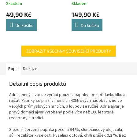
Skladem
Skladem
49,90 Kč
149,90 Kč
Do košíku
Do košíku
ZOBRAZIT VŠECHNY SOUVISEJÍCÍ PRODUKTY
Popis
Diskuze
Detailní popis produktu
Adria jemný ajvar se vyrábí pouze z papriky, bez přídavku lilku a
rajčat. Papriky se praží v menších 40litrových nádobách, ne ve
velkých průmyslových hrncích, a loupou se ručně. Adria ajvar je
pravý domácí ajvar vyrobený podle více než 100 let staré
receptury s tradicí.
Složení: červená paprika pečená 94 %, slunečnicový olej, cukr,
sůl, regulátor kyselosti: kyselina octová, chilli prášek 0,2 %. Bez