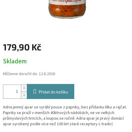
179,90 Kč
Měrná
Skladem
cena:
Můžeme doručit do:
12.8.2026
Přidat do košíku
Adria jemný ajvar se vyrábí pouze z papriky, bez přídavku lilku a rajčat.
Papriky se praží v menších 40litrových nádobách, ne ve velkých
průmyslových hrncích, a loupou se ručně. Adria ajvar je pravý domácí
ajvar vyrobený podle více než 100 let staré receptury s tradicí.