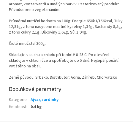
aromat, konzervantů a umělých barviv. Pasterizovaný produkt.
Přizpůsobeno vegetariánům.
Průměrná nutriční hodnota na 100g: Energie 650kJ/156kcal, Tuky
12,81g, z toho nasycené mastné kyseliny 1,34g, Sacharidy 8,5g,
z toho cukry 2,1g, Bílkoviny 1,62g, Sůl 1,94g.
Čisté množství 300g.
Skladujte v suchu a chladu při teplotě 8-25 C. Po otevření
skladujte v chladničce a spotřebujte do 5 dnů. Nejlepší použití:
vytištěno na obalu.
Země původu: Srbsko. Distributor: Adria, Záhřeb, Chorvatsko
Doplňkové parametry
Kategorie
:
Ajvar,sardinky
Hmotnost
:
0.4 kg
Z
á