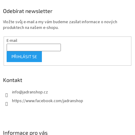
p
a
Odebírat newsletter
t
Vložte svůj e-mail a my vám budeme zasílat informace o nových
í
produktech na našem e-shopu.
E-mail
PŘIHLÁSIT SE
Kontakt
info
@
jadranshop.cz
https://www.facebook.com/jadranshop
Informace pro vás