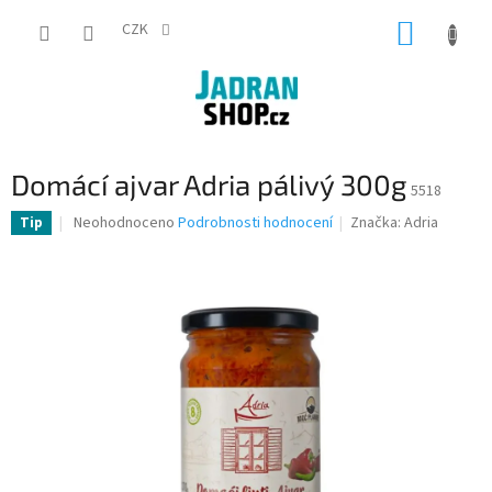
Přejít
NÁKUP
na
CZK
obsah
KOŠÍK
Domácí ajvar Adria pálivý 300g
5518
Průměrné
Neohodnoceno
Podrobnosti hodnocení
Značka:
Adria
Tip
hodnocení
produktu
je
0,0
z
5
hvězdiček.