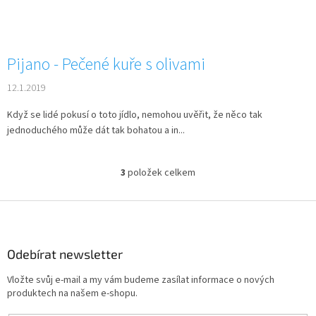
Pijano - Pečené kuře s olivami
12.1.2019
Když se lidé pokusí o toto jídlo, nemohou uvěřit, že něco tak
jednoduchého může dát tak bohatou a in...
3
položek celkem
O
v
l
Z
á
á
d
p
a
a
Odebírat newsletter
c
t
í
Vložte svůj e-mail a my vám budeme zasílat informace o nových
í
p
produktech na našem e-shopu.
r
v