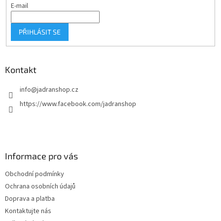
E-mail
k
y
v
PŘIHLÁSIT SE
ý
p
i
s
Kontakt
u
info
@
jadranshop.cz
https://www.facebook.com/jadranshop
Informace pro vás
Obchodní podmínky
Ochrana osobních údajů
Doprava a platba
Kontaktujte nás