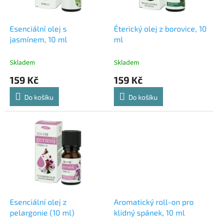
r
o
d
Esenciální olej s
Éterický olej z borovice, 10
u
jasmínem, 10 ml
ml
k
t
Skladem
Skladem
ů
159 Kč
159 Kč
Do košíku
Do košíku
Esenciální olej z
Aromatický roll-on pro
pelargonie (10 ml)
klidný spánek, 10 ml