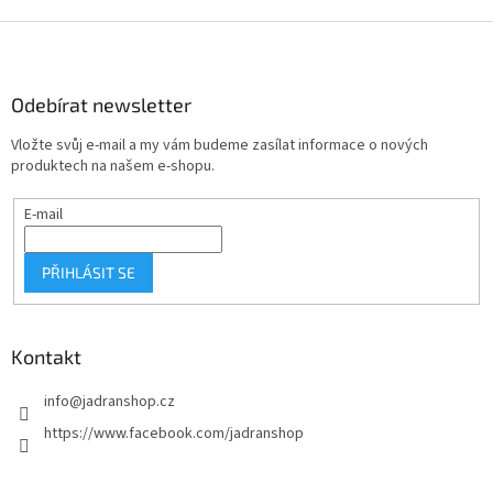
v
l
Z
á
á
d
p
a
a
Odebírat newsletter
c
t
í
Vložte svůj e-mail a my vám budeme zasílat informace o nových
í
p
produktech na našem e-shopu.
r
v
E-mail
k
y
v
PŘIHLÁSIT SE
ý
p
i
s
Kontakt
u
info
@
jadranshop.cz
https://www.facebook.com/jadranshop