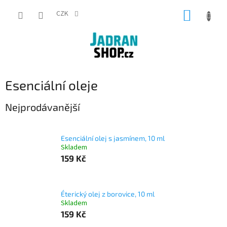
Přejít
NÁKUP
na
CZK
obsah
KOŠÍK
Esenciální oleje
Nejprodávanější
Esenciální olej s jasmínem, 10 ml
Skladem
159 Kč
Éterický olej z borovice, 10 ml
Skladem
159 Kč