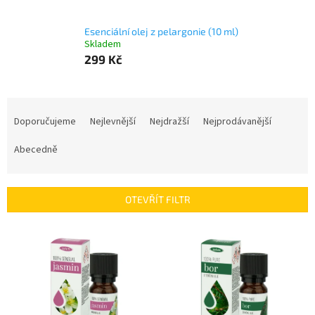
Esenciální olej z pelargonie (10 ml)
Skladem
299 Kč
Ř
a
Doporučujeme
Nejlevnější
Nejdražší
Nejprodávanější
z
e
Abecedně
n
í
p
OTEVŘÍT FILTR
r
o
V
d
ý
u
p
k
i
t
s
ů
p