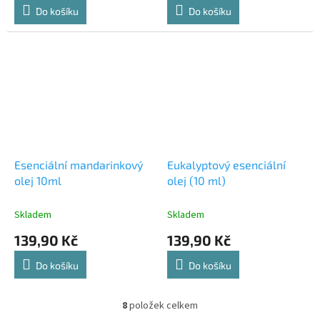
Do košíku
Do košíku
Esenciální mandarinkový
Eukalyptový esenciální
olej 10ml
olej (10 ml)
Skladem
Skladem
139,90 Kč
139,90 Kč
Do košíku
Do košíku
8
položek celkem
O