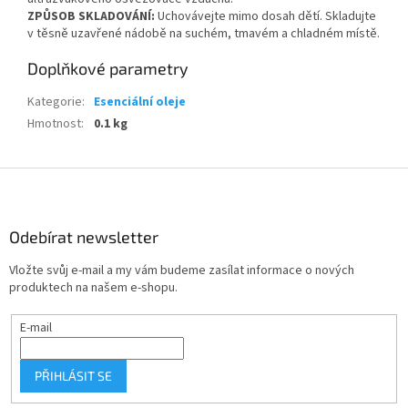
ZPŮSOB SKLADOVÁNÍ:
Uchovávejte mimo dosah dětí. Skladujte
v těsně uzavřené nádobě na suchém, tmavém a chladném místě.
Doplňkové parametry
Kategorie
:
Esenciální oleje
Hmotnost
:
0.1 kg
Z
á
p
a
Odebírat newsletter
t
Vložte svůj e-mail a my vám budeme zasílat informace o nových
í
produktech na našem e-shopu.
E-mail
PŘIHLÁSIT SE