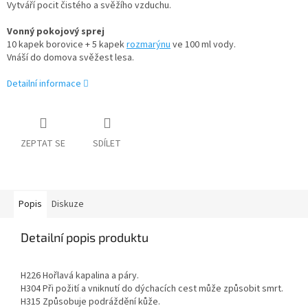
Vytváří pocit čistého a svěžího vzduchu.
Vonný pokojový sprej
10 kapek borovice + 5 kapek
rozmarýnu
ve 100 ml vody.
Vnáší do domova svěžest lesa.
Detailní informace
ZEPTAT SE
SDÍLET
Popis
Diskuze
Detailní popis produktu
H226 Hořlavá kapalina a páry.
H304 Při požití a vniknutí do dýchacích cest může způsobit smrt.
H315 Způsobuje podráždění kůže.