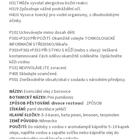
H317 Může vyvolat alergickou kožní reakci.
H319 Způsobuje vážné podráždění očí.
H410: Vysoce toxický pro vodní organismy, s dlouhodobými
účinky.
P102 Uchovávejte mimo dosah dětí.
P301+P310 PŘI POŽITÍ: Okamžitě volejte TOXIKOLOGICKÉ
INFORMAČNÍ STŘEDISKO/lékaře.
P303+P361+P353 PŘI STYKU S KŮŽÍ (nebo s vlasy): Veškeré
kontaminované části oděvu okamžitě svlékněte. Opláchněte
kůži vodou.
P331 NEVYVOLÁVEJTE zvracení.
P405 Skladujte uzamčené.
P501 Zneškodněte obsah/obal v souladu s národními předpisy.
NÁZEV:
Esenciální olej z borovice
BOTANICKÝ NÁZEV:
Pini pumilionis
ZPŮSOB PĚSTOVÁNÍ: divoce rostoucí
ZPŮSOB
ZÍSKÁNÍ:
parní destilace jehličí
HLAVNÍ SLOŽKY:
δ-3-karen, beta pinen, limonen, terpinolen
ZEMĚ PŮVODU:
Německo
POUŽITÍ:
Do nádoby s vodou v aromalampě kápněte 5–10 kapek
oleje, naplňte vodou a zapalte svíčku nebo kápněte olej do
ultrazvukového osvěžovače vzduchu.