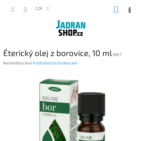
Přejít
NÁKUP
na
CZK
obsah
KOŠÍK
Éterický olej z borovice, 10 ml
6917
Průměrné
Neohodnoceno
Podrobnosti hodnocení
hodnocení
produktu
je
0,0
z
5
hvězdiček.