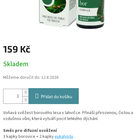
159 Kč
Měrná
Skladem
cena:
Můžeme doručit do:
12.8.2026
Přidat do košíku
Voňavá svěžest borového lesa v lahvičce. Přináší přirozenou, čistou a
vzdušnou vůni, která vytváří pocit lehkého dýchání.
Směs pro difuzní osvěžení
3 kapky borovice + 2 kapky
eukalyptu
.