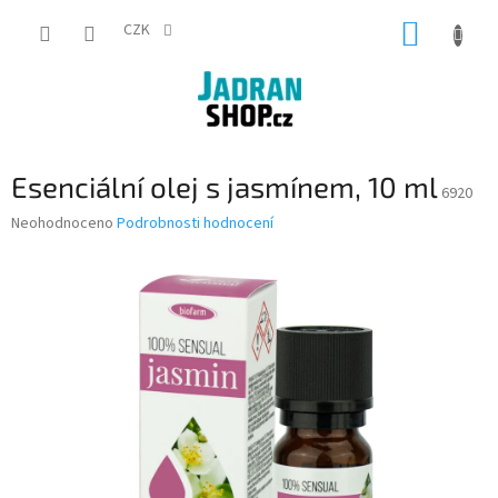
Přejít
NÁKUP
na
CZK
obsah
KOŠÍK
Esenciální olej s jasmínem, 10 ml
6920
Průměrné
Neohodnoceno
Podrobnosti hodnocení
hodnocení
produktu
je
0,0
z
5
hvězdiček.