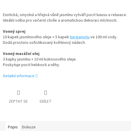
Exotická, smyslná a hřejivá vůně jasmínu vytváří pocit luxusu a relaxace.
Ideální volba pro večerní chvíle a aromatickou dekoraci místnosti.
Vonný sprej
10 kapek jasmínového oleje + 5 kapek
bergamotu
ve 100 ml vody.
Dodá prostoru sofistikovaný květinový nádech.
Vonný masážní olej
3 kapky jasmínu + 10 ml kokosového oleje.
Poskytuje pocit hebkosti a něhy.
Detailní informace
ZEPTAT SE
SDÍLET
Popis
Diskuze