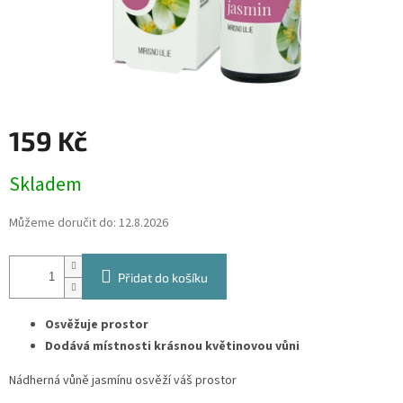
159 Kč
Měrná
Skladem
cena:
Můžeme doručit do:
12.8.2026
Přidat do košíku
Osvěžuje prostor
Dodává místnosti krásnou květinovou vůni
Nádherná vůně jasmínu osvěží váš prostor