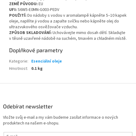
ZEMĚ PŮVODU:
EU
UFI:
S6W5-E0MN-G003-PEDV
POUŽITÍ:
Do nádoby s vodou v aromalampě kápněte 5–10 kapek
oleje, naplňte ji vodou a zapalte svíčku nebo kápněte olej do
ultrazvukového osvěžovače vzduchu.
ZPŮSOB SKLADOVÁNÍ:
Uchovávejte mimo dosah dětí. Skladujte
v těsně uzavřené nádobě na suchém, tmavém a chladném místě.
Doplňkové parametry
Kategorie
:
Esenciální oleje
Hmotnost
:
0.1 kg
Z
á
p
a
Odebírat newsletter
t
Vložte svůj e-mail a my vám budeme zasílat informace o nových
í
produktech na našem e-shopu.