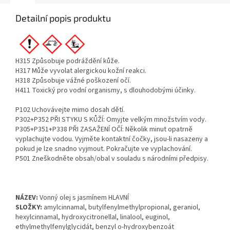
Detailní popis produktu
H315 Způsobuje podráždění kůže.
H317 Může vyvolat alergickou kožní reakci.
H318 Způsobuje vážné poškození očí.
H411 Toxický pro vodní organismy, s dlouhodobými účinky.
P102 Uchovávejte mimo dosah dětí.
P302+P352 PŘI STYKU S KŮŽÍ: Omyjte velkým množstvím vody.
P305+P351+P338 PŘI ZASAŽENÍ OČÍ: Několik minut opatrně
vyplachujte vodou. Vyjměte kontaktní čočky, jsou-li nasazeny a
pokud je lze snadno vyjmout. Pokračujte ve vyplachování.
P501 Zneškodněte obsah/obal v souladu s národními předpisy.
NÁZEV:
Vonný olej s jasmínem HLAVNÍ
SLOŽKY:
amylcinnamal, butylfenylmethylpropional, geraniol,
hexylcinnamal, hydroxycitronellal, linalool, euginol,
ethylmethylfenylglycidát, benzyl o-hydroxybenzoát