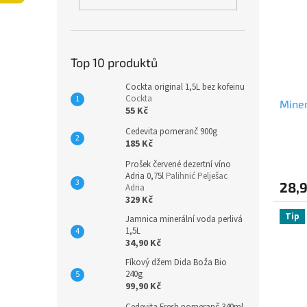
i
r
n
s
o
e
p
d
l
r
u
o
k
Top 10 produktů
d
t
Cockta original 1,5L bez kofeinu
u
ů
Cockta
Miner
k
55 Kč
t
Cedevita pomeranč 900g
ů
185 Kč
Prošek červené dezertní víno
Adria 0,75l
Palihnić Pelješac
28,
Adria
329 Kč
Tip
Jamnica minerální voda perlivá
1,5L
34,90 Kč
Fíkový džem Dida Boža Bio
240g
99,90 Kč
Cedevita Fresh pomeranč 340ml