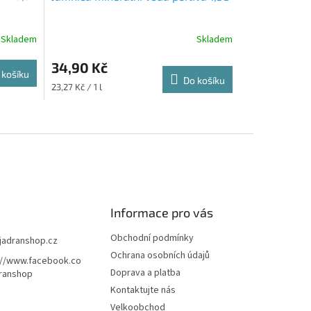
Skladem
Skladem
34,90 Kč
 košíku
Do košíku
Měrná
23,27 Kč / 1 l
cena:
Informace pro vás
Obchodní podmínky
jadranshop.cz
Ochrana osobních údajů
://www.facebook.co
Doprava a platba
ranshop
Kontaktujte nás
Velkoobchod