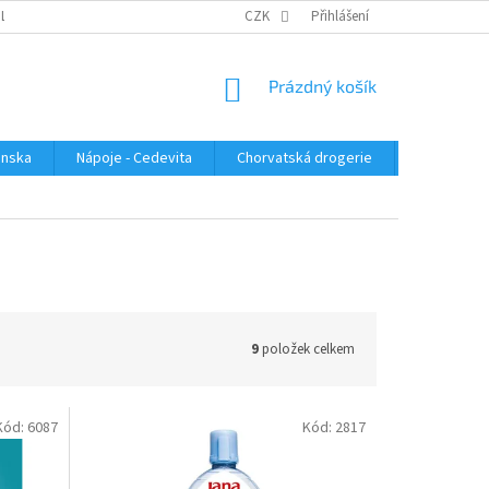
PLATBA
KONTAKTUJTE NÁS
VELKOOBCHOD
CZK
Přihlášení
HODNOCENÍ OBC
NÁKUPNÍ
Prázdný košík
KOŠÍK
enska
Nápoje - Cedevita
Chorvatská drogerie
Chorvatsk
9
položek celkem
Kód:
6087
Kód:
2817