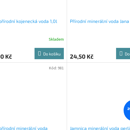
přírodní kojenecká voda 1,0l
Přírodní minerální voda Jana
Skladem
Do košíku
Do
90 Kč
24,50 Kč
Kód:
981
2
přírodní minerální voda
Jamnica minerální voda perl