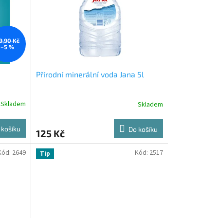
9,90 Kč
–5 %
Přírodní minerální voda Jana 5l
Skladem
Skladem
 košíku
Do košíku
125 Kč
Kód:
2649
Kód:
2517
Tip