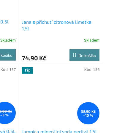
 0,5l
Jana s příchutí citronová limetka
1,5l
Skladem
Skladem
 košíku
Do košíku
74,90 Kč
Kód:
187
Kód:
186
Tip
9,90 Kč
38,90 Kč
–3 %
–10 %
ivá 0,5L
Jamnica minerální voda perlivá 1,5L