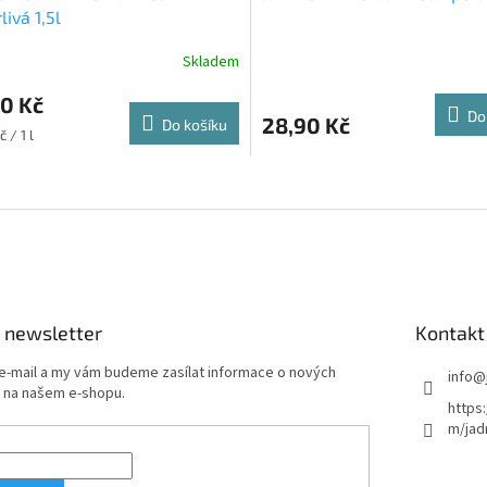
livá 1,5l
Skladem
0 Kč
Do
28,90 Kč
Do košíku
č / 1 l
O
v
l
á
d
a
c
í
 newsletter
Kontakt
p
r
 e-mail a my vám budeme zasílat informace o nových
info
@
v
 na našem e-shopu.
https
k
m/jad
y
v
ý