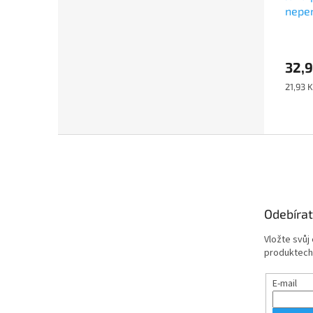
neper
32,9
Měrná
21,93 K
cena:
Z
á
p
a
t
Odebírat
í
Vložte svůj
produktech
E-mail