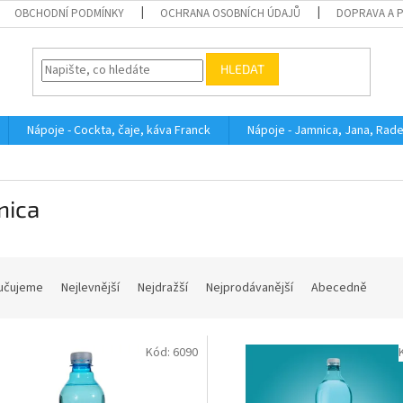
OBCHODNÍ PODMÍNKY
OCHRANA OSOBNÍCH ÚDAJŮ
DOPRAVA A 
HLEDAT
Nápoje - Cockta, čaje, káva Franck
Nápoje - Jamnica, Jana, Rad
nica
učujeme
Nejlevnější
Nejdražší
Nejprodávanější
Abecedně
Kód:
6090