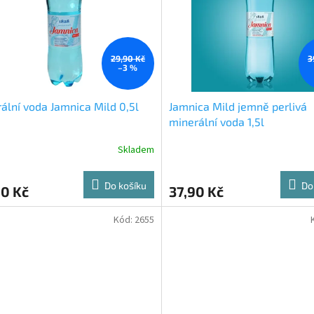
29,90 Kč
3
–3 %
ální voda Jamnica Mild 0,5l
Jamnica Mild jemně perlivá
minerální voda 1,5l
Skladem
Do košíku
Do
90 Kč
37,90 Kč
Kód:
2655