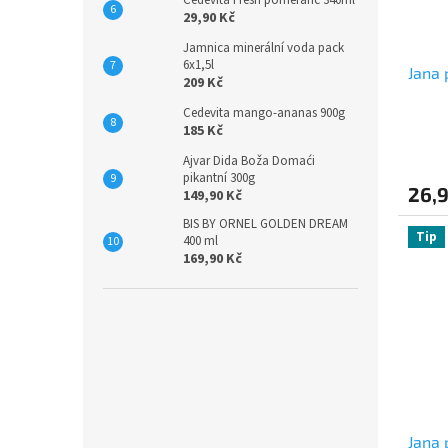
29,90 Kč
Jamnica minerální voda pack
6x1,5l
Jana 
209 Kč
Cedevita mango-ananas 900g
185 Kč
Ajvar Dida Boža Domaći
pikantní 300g
26,
149,90 Kč
BIS BY ORNEL GOLDEN DREAM
Tip
400 ml
169,90 Kč
Jana 