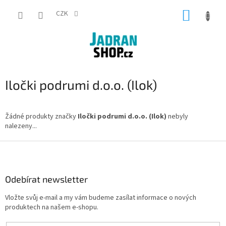
Přejít
NÁKUP
na
CZK
obsah
KOŠÍK
Iločki podrumi d.o.o. (Ilok)
Žádné produkty značky
Iločki podrumi d.o.o. (Ilok)
nebyly
nalezeny...
Z
á
p
a
Odebírat newsletter
t
Vložte svůj e-mail a my vám budeme zasílat informace o nových
í
produktech na našem e-shopu.