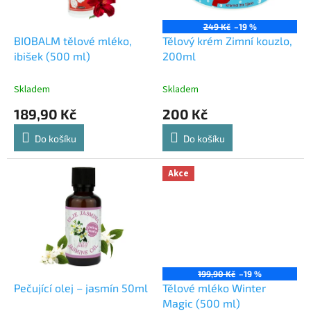
r
o
249 Kč
–19 %
d
BIOBALM tělové mléko,
Tělový krém Zimní kouzlo,
u
ibišek (500 ml)
200ml
k
t
Skladem
Skladem
ů
189,90 Kč
200 Kč
Do košíku
Do košíku
Akce
199,90 Kč
–19 %
Pečující olej – jasmín 50ml
Tělové mléko Winter
Magic (500 ml)