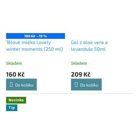
199 Kč
–19 %
Tělové mléko Lovely
Gel z aloe vera a
winter moments (250 ml)
levandule 50ml
Skladem
Skladem
160 Kč
209 Kč
Do košíku
Do košíku
Novinka
Tip