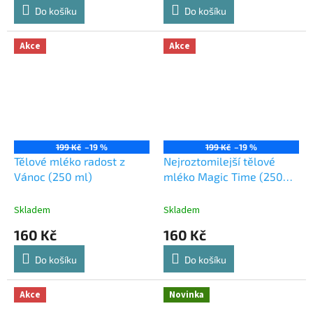
Do košíku
Do košíku
Akce
Akce
199 Kč
–19 %
199 Kč
–19 %
Tělové mléko radost z
Nejroztomilejší tělové
Vánoc (250 ml)
mléko Magic Time (250
ml)
Skladem
Skladem
160 Kč
160 Kč
Do košíku
Do košíku
Akce
Novinka