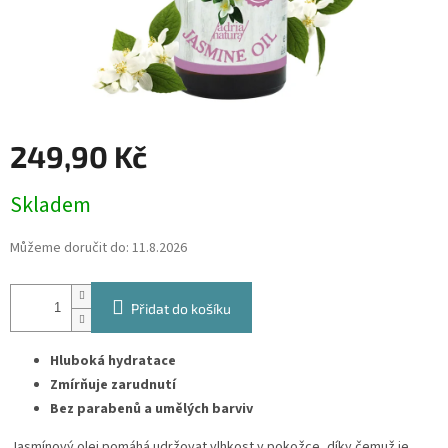
249,90 Kč
Měrná
Skladem
cena:
Můžeme doručit do:
11.8.2026
Přidat do košíku
Hluboká hydratace
Zmírňuje zarudnutí
Bez parabenů a umělých barviv
Jasmínový olej pomáhá udržovat vlhkost v pokožce, díky čemuž je