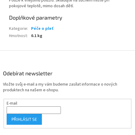
Pouze k vnějšímu použití. Skladujte na suchém místě při
pokojové teplotě, mimo dosah dětí.
Doplňkové parametry
Kategorie
:
Péče o pleť
Hmotnost
:
0.1 kg
Z
á
p
a
Odebírat newsletter
t
Vložte svůj e-mail a my vám budeme zasílat informace o nových
í
produktech na našem e-shopu.
E-mail
PŘIHLÁSIT SE