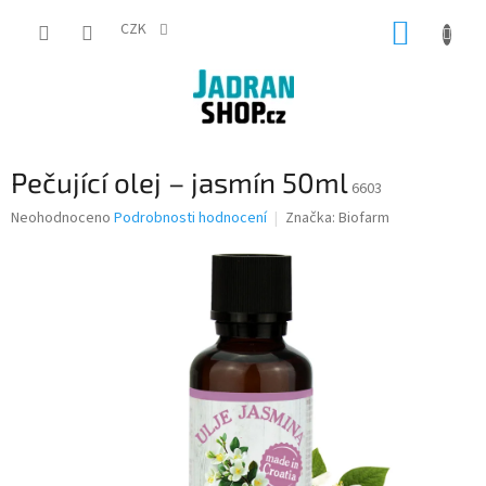
Přejít
NÁKUP
na
CZK
obsah
KOŠÍK
Pečující olej – jasmín 50ml
6603
Průměrné
Neohodnoceno
Podrobnosti hodnocení
Značka:
Biofarm
hodnocení
produktu
je
0,0
z
5
hvězdiček.