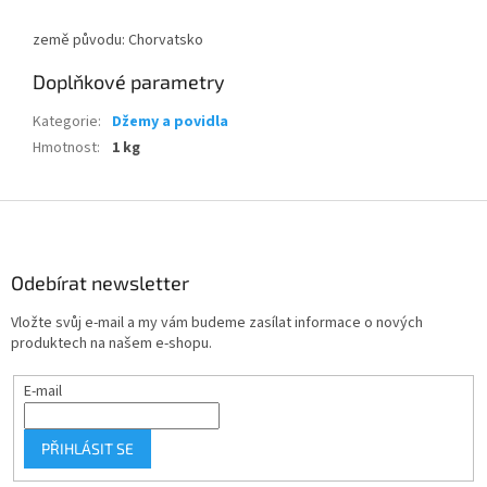
země původu: Chorvatsko
Doplňkové parametry
Kategorie
:
Džemy a povidla
Hmotnost
:
1 kg
Z
á
p
a
Odebírat newsletter
t
Vložte svůj e-mail a my vám budeme zasílat informace o nových
í
produktech na našem e-shopu.
E-mail
PŘIHLÁSIT SE