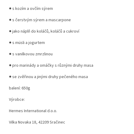
● s kozím a ovčím sýrem
● s čerstvým sýrem a mascarpone
● jako náplň do koláčů, koláčů a cukroví
● s müsli a jogurtem
● s vanilkovou zmrzlinou
● pro marinády a omáčky s různými druhy masa
● se zvěřinou a jinými druhy pečeného masa
balení: 650g
Výrobce:
Hermes International d.o.o.
Vilka Novaka 18, 42209 Sračinec