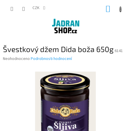
Přejít
NÁKUP
na
CZK
obsah
KOŠÍK
Švestkový džem Dida boža 650g
6141
Průměrné
Neohodnoceno
Podrobnosti hodnocení
hodnocení
produktu
je
0,0
z
5
hvězdiček.