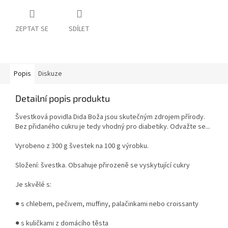
ZEPTAT SE
SDÍLET
Popis
Diskuze
Detailní popis produktu
Švestková povidla Dida Boža jsou skutečným zdrojem přírody.
Bez přidaného cukru je tedy vhodný pro diabetiky. Odvažte se...
Vyrobeno z 300 g švestek na 100 g výrobku.
Složení: švestka. Obsahuje přirozeně se vyskytující cukry
Je skvělé s:
● s chlebem, pečivem, muffiny, palačinkami nebo croissanty
● s kuličkami z domácího těsta