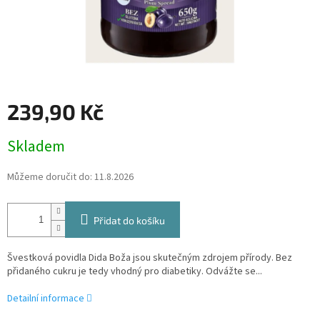
239,90 Kč
Měrná
Skladem
cena:
Můžeme doručit do:
11.8.2026
Přidat do košíku
Švestková povidla Dida Boža jsou skutečným zdrojem přírody. Bez
přidaného cukru je tedy vhodný pro diabetiky. Odvážte se...
Detailní informace