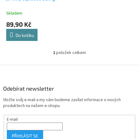
k
t
Skladem
ů
89,90 Kč
Do košíku
1
položek celkem
O
v
l
Z
á
á
d
p
a
a
Odebírat newsletter
c
t
í
Vložte svůj e-mail a my vám budeme zasílat informace o nových
í
p
produktech na našem e-shopu.
r
v
E-mail
k
y
v
PŘIHLÁSIT SE
ý