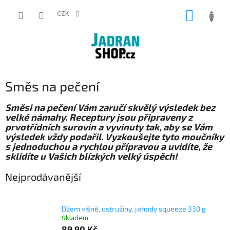
Přejít
NÁKUP
na
CZK
obsah
KOŠÍK
Směs na pečení
Směsi na pečení Vám zaručí skvělý výsledek bez
velké námahy. Receptury jsou připraveny z
prvotřídních surovin a vyvinuty tak, aby se Vám
výsledek vždy podařil. Vyzkoušejte tyto moučníky
s jednoduchou a rychlou přípravou a uvidíte, že
sklidíte u Vašich blízkých velký úspěch!
Nejprodávanější
Džem višně, ostružiny, jahody squeeze 330 g
Skladem
89,90 Kč