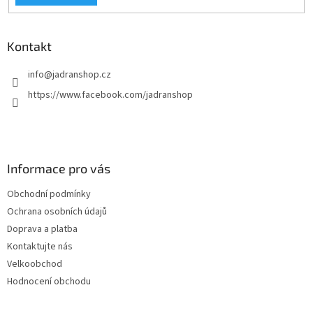
p
i
s
Kontakt
u
info
@
jadranshop.cz
https://www.facebook.com/jadranshop
Informace pro vás
Obchodní podmínky
Ochrana osobních údajů
Doprava a platba
Kontaktujte nás
Velkoobchod
Hodnocení obchodu