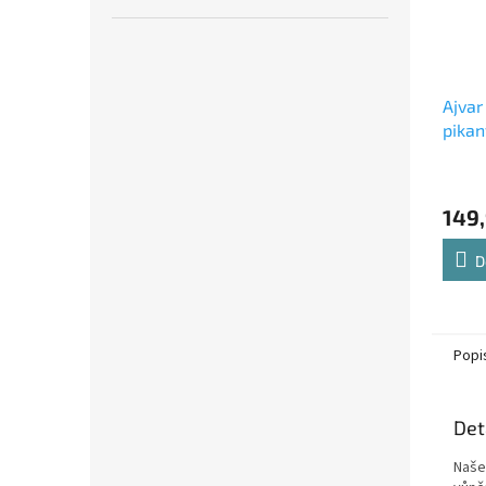
Ajvar
pikan
149
D
Popi
Det
Naše