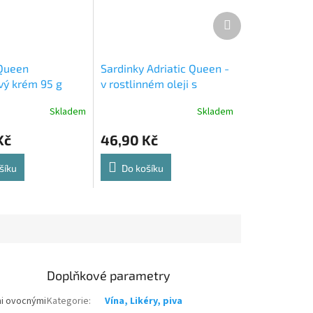
Další
produkt
 Queen
Sardinky Adriatic Queen -
vý krém 95 g
v rostlinném oleji s
citronem 105 g
Skladem
Skladem
Kč
46,90 Kč
šíku
Do košíku
Doplňkové parametry
mi ovocnými
Kategorie
:
Vína, Likéry, piva