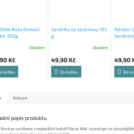
 Dida Boža Domaći
Sardinky se zeleninou 105
Adriatic
tní 300g
g
Sardinko
Skladem
Skladem
,90 Kč
49,90 Kč
49,90 
o košíku
Do košíku
Do ko
s
Diskuze
ailní popis produktu
 Rosé je vyrobeno z nejlepších bobulí Plavac Mali. Vyznačuje se výraznější