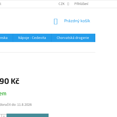
PLATBA
KONTAKTUJTE NÁS
VELKOOBCHOD
CZK
Přihlášení
HODNOCENÍ OBC
NÁKUPNÍ
Prázdný košík
KOŠÍK
enska
Nápoje - Cedevita
Chorvatská drogerie
Chorvatsk
,90 Kč
dem
oručit do:
11.8.2026