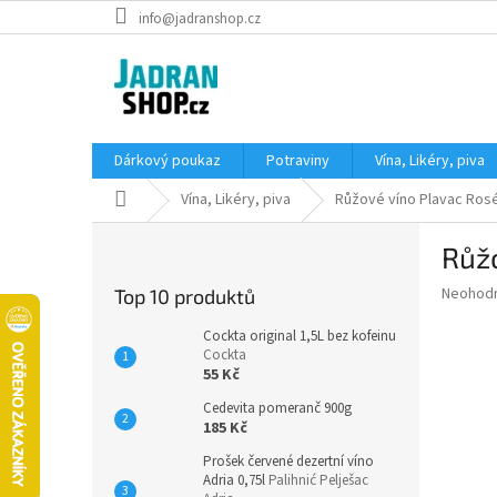
Přejít
info@jadranshop.cz
na
obsah
Dárkový poukaz
Potraviny
Vína, Likéry, piva
Domů
Vína, Likéry, piva
Růžové víno Plavac Ros
P
Růž
o
s
Průměr
Neohod
Top 10 produktů
t
hodnoce
r
produkt
Cockta original 1,5L bez kofeinu
a
Cockta
je
55 Kč
0,0
n
z
n
Cedevita pomeranč 900g
5
í
185 Kč
hvězdič
p
Prošek červené dezertní víno
a
Adria 0,75l
Palihnić Pelješac