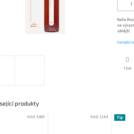
Naše Rosé
se výrazn
silnější.
Detailní 
TISK
sející produkty
Kód:
5485
Kód:
1184
Tip