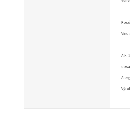
vůněm
Rosé
Víno 
Alk. 
obsah
Alerg
Výro
Z
á
p