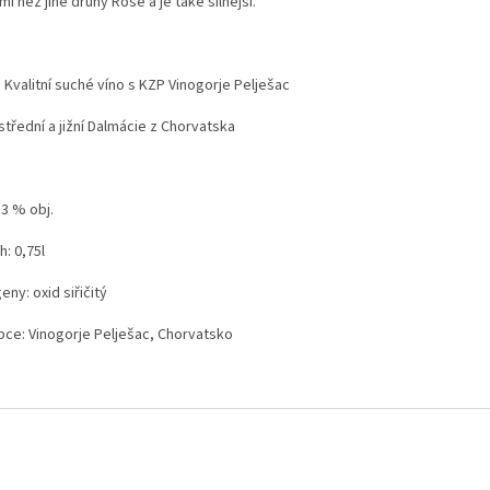
i než jiné druhy Rosé a je také silnější.
 Kvalitní suché víno s KZP Vinogorje Pelješac
střední a jižní Dalmácie z Chorvatska
13 % obj.
: 0,75l
eny: oxid siřičitý
bce: Vinogorje Pelješac, Chorvatsko