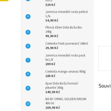
n
Adria
329 Kč
e
l
Jamnica minerální voda perlivá
1,5L
34,90 Kč
Fíkový džem Dida Boža Bio
240g
99,90 Kč
Cedevita Fresh pomeranč 340ml
29,90 Kč
Jamnica minerální voda pack
6x1,5l
209 Kč
Cedevita mango-ananas 900g
185 Kč
Ajvar Dida Boža Domaći
Souvi
pikantní 300g
149,90 Kč
BIS BY ORNEL GOLDEN DREAM
400 ml
169,90 Kč