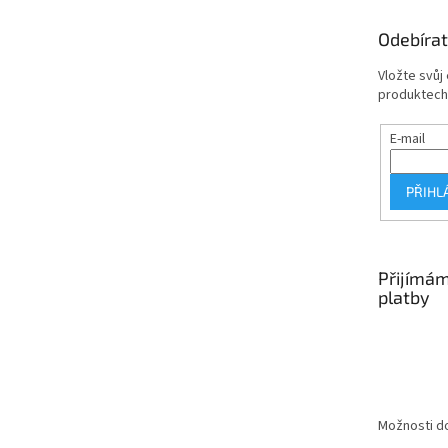
a
t
Odebírat
í
Vložte svůj
produktech
E-mail
PŘIHL
Přijímám
platby
Možnosti do