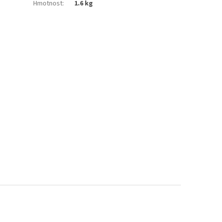
Hmotnost
:
1.6 kg