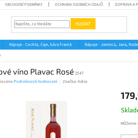
OBCHODNÍ PODMÍNKY
OCHRANA OSOBNÍCH ÚDAJŮ
DOPRAVA A 
HLEDAT
Nápoje - Cockta, čaje, káva Franck
Nápoje - Jamnica, Jana, Rad
é
ové víno Plavac Rosé
2547
né
noceno
Podrobnosti hodnocení
Značka:
Adria
ní
179
u
Měrná
Skla
cena:
ek.
Můžeme d