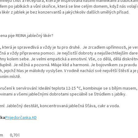
emnější chuť a receptura, která je inspirována našimi maminkami a babičkam
lem po jablkách a vůní skořice, která se line celým domem, když nás volají 
 likér z jablek je bez konzervantů a jakýchkoliv dalších umělých přísad.
ena pije REINA jablečný likér?
 která je spravedlivá a vždy je tu pro druhé. Je zrcadlem upřímnosti, je ve
čná a vždy připravena pomoci. Je nejčistší dobroty a nejušlechtilejším dar
hny kolem sebe. Je velmi empatická a emotivní. Vše, co dělá, dělá diskrétn
uplně. Je něžná a pozorná. Miluje klid a harmonii. Je bojovníkem za pravdu
, jejichž hlas je málokdy vyslyšen. V rodině nachází své největší štěstí a je
rvním místě.
učení k servírování: Ideální teplota 12-15 °C, kombinuje se s bílým masem, 
ovinami a všemi jablečnými dobrotami speciálně se štrúdlem s jablky.
ní: Jablečný destilát, koncentrovaná jablečná šťáva, cukr a voda.
čka
Prijedorčanka AD
em
0,70 l