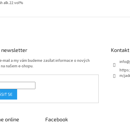
h alk.
22 vol%
 newsletter
Kontakt
 e-mail a my vám budeme zasílat informace o nových
info
@
 na našem e-shopu.
https
m/jad
ÁSIT SE
e online
Facebook