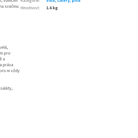
i, vonícím
Kategorie
:
Vína, Likéry, piva
na svačinu.
Hmotnost
:
1.6 kg
selá,
em pro
ě a
 a práva
 pro ni vždy
saláty,