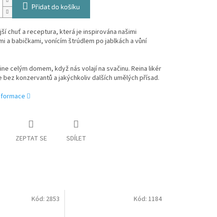
Přidat do košíku
ší chuť a receptura, která je inspirována našimi
i a babičkami,
vonícím štrúdlem po jablkách a vůní
line celým domem, když nás volají na svačinu. Reina likér
je bez konzervantů a jakýchkoliv dalších umělých přísad.
informace
ZEPTAT SE
SDÍLET
Kód:
2853
Kód:
1184