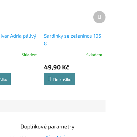
Další
produkt
var Adria pálivý
Sardinky se zeleninou 105
g
Skladem
Skladem
49,90 Kč
šíku
Do košíku
Doplňkové parametry