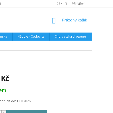
PLATBA
KONTAKTUJTE NÁS
VELKOOBCHOD
CZK
Přihlášení
HODNOCENÍ OBC
NÁKUPNÍ
Prázdný košík
KOŠÍK
enska
Nápoje - Cedevita
Chorvatská drogerie
Chorvatsk
 Kč
dem
oručit do:
11.8.2026