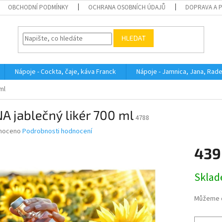
OBCHODNÍ PODMÍNKY
OCHRANA OSOBNÍCH ÚDAJŮ
DOPRAVA A 
HLEDAT
Nápoje - Cockta, čaje, káva Franck
Nápoje - Jamnica, Jana, Rad
ml
A jablečný likér 700 ml
4788
né
noceno
Podrobnosti hodnocení
ní
439
u
Měrná
Skla
cena:
ek.
Můžeme d