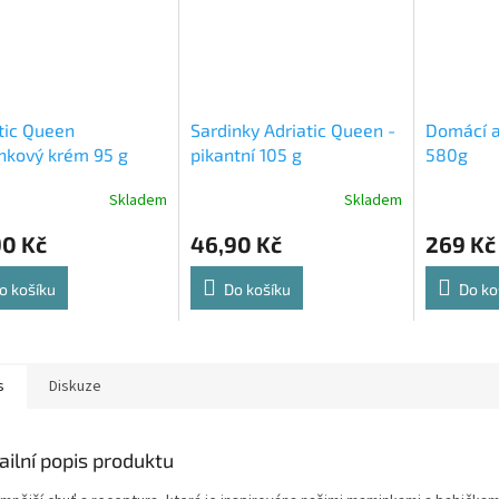
tic Queen
Sardinky Adriatic Queen -
Domácí aj
nkový krém 95 g
pikantní 105 g
580g
Skladem
Skladem
90 Kč
46,90 Kč
269 Kč
o košíku
Do košíku
Do ko
s
Diskuze
ailní popis produktu