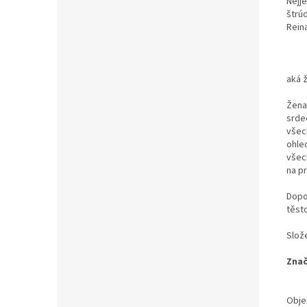
Nejj
štrúd
Reina
aká ž
Žena,
srde
všec
ohled
všech
na p
Dopor
těst
Slože
Zna
Obj