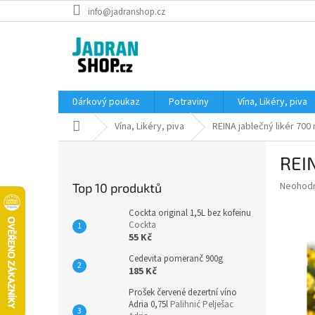
Přejít
info@jadranshop.cz
na
obsah
Dárkový poukaz
Potraviny
Vína, Likéry, piva
Domů
Vína, Likéry, piva
REINA jablečný likér 700 
P
REIN
o
s
Průměr
Neohod
Top 10 produktů
t
hodnoce
r
produkt
Cockta original 1,5L bez kofeinu
a
Cockta
je
55 Kč
0,0
n
z
n
Cedevita pomeranč 900g
5
í
185 Kč
hvězdič
p
Prošek červené dezertní víno
a
Adria 0,75l
Palihnić Pelješac