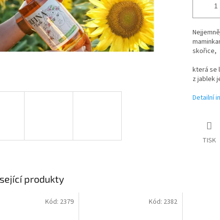
Nejjemněj
maminkam
skořice,
která se 
z jablek 
Detailní 
TISK
sející produkty
Kód:
2379
Kód:
2382