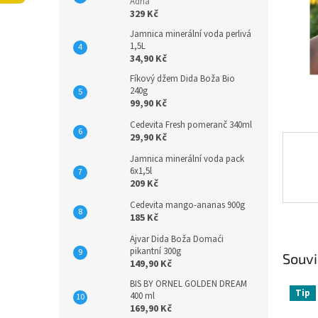
n
Adria
329 Kč
e
l
Jamnica minerální voda perlivá
1,5L
34,90 Kč
Fíkový džem Dida Boža Bio
240g
99,90 Kč
Cedevita Fresh pomeranč 340ml
29,90 Kč
Jamnica minerální voda pack
6x1,5l
209 Kč
Cedevita mango-ananas 900g
185 Kč
Ajvar Dida Boža Domaći
pikantní 300g
Souvi
149,90 Kč
BIS BY ORNEL GOLDEN DREAM
Tip
400 ml
169,90 Kč