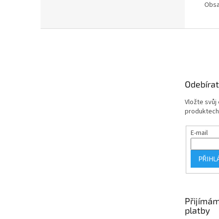
Obsa
Z
á
p
a
t
Odebírat
í
Vložte svůj
produktech
E-mail
PŘIHL
Přijímám
platby