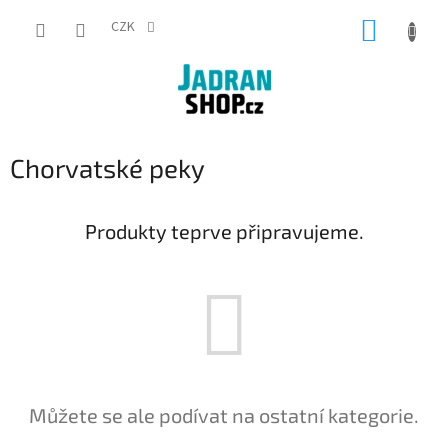
Přejít
NÁKUP
na
CZK
obsah
KOŠÍK
Chorvatské peky
Produkty teprve připravujeme.
Můžete se ale podívat na ostatní kategorie.