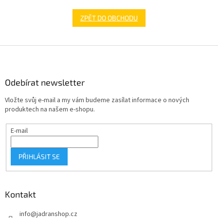
ZPĚT DO OBCHODU
Z
á
p
a
Odebírat newsletter
t
Vložte svůj e-mail a my vám budeme zasílat informace o nových
í
produktech na našem e-shopu.
E-mail
PŘIHLÁSIT SE
Kontakt
info
@
jadranshop.cz