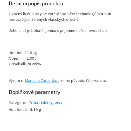
Detailní popis produktu
Ovocný likér, který se vyrábí speciální technologií extraktu
nedozrálých zelených vlašských ořechů.
Jeho chuť je bohatá, jemná s příjemnou ořechovou chutí.
Hmotnost
1.6 kg
Objem
1.00 l
Obsah alk.
28 vol%
Výrobce:
Maraska Zadar d.d.
, země původu: Chorvatsko
Doplňkové parametry
Kategorie
:
Vína, Likéry, piva
Hmotnost
:
1.6 kg
Z