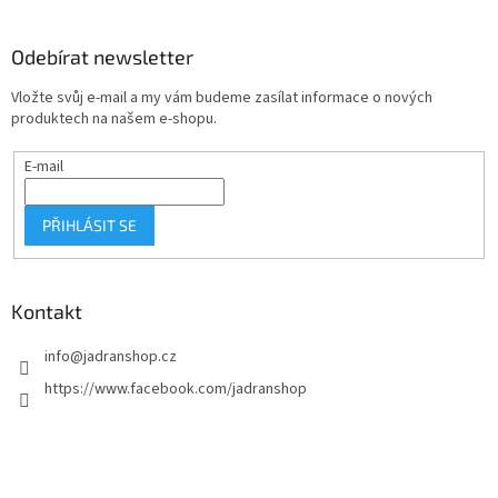
á
p
a
Odebírat newsletter
t
Vložte svůj e-mail a my vám budeme zasílat informace o nových
í
produktech na našem e-shopu.
E-mail
PŘIHLÁSIT SE
Kontakt
info
@
jadranshop.cz
https://www.facebook.com/jadranshop