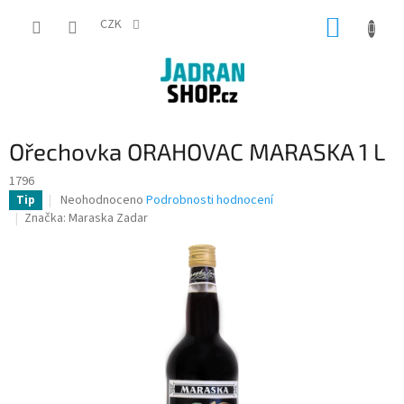
Přejít
NÁKUP
na
CZK
obsah
KOŠÍK
Ořechovka ORAHOVAC MARASKA 1 L
1796
Průměrné
Neohodnoceno
Podrobnosti hodnocení
Tip
hodnocení
Značka:
Maraska Zadar
produktu
je
0,0
z
5
hvězdiček.