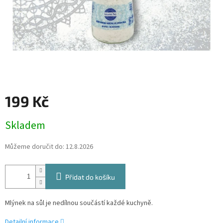
199 Kč
Měrná
Skladem
cena:
Můžeme doručit do:
12.8.2026
Přidat do košíku
Mlýnek na sůl je nedílnou součástí každé kuchyně.
Detailní informace