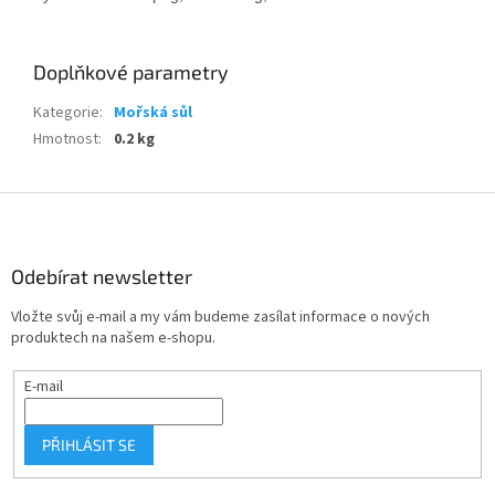
Doplňkové parametry
Kategorie
:
Mořská sůl
Hmotnost
:
0.2 kg
Z
á
p
a
Odebírat newsletter
t
Vložte svůj e-mail a my vám budeme zasílat informace o nových
í
produktech na našem e-shopu.
E-mail
PŘIHLÁSIT SE