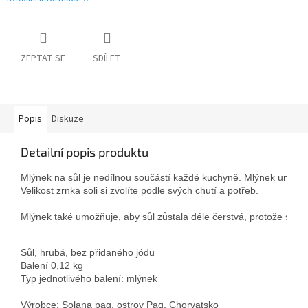
ZEPTAT SE
SDÍLET
Popis
Diskuze
Detailní popis produktu
Mlýnek na sůl je nedílnou součástí každé kuchyně. Mlýnek umožňu
Velikost zrnka soli si zvolíte podle svých chutí a potřeb.

Mlýnek také umožňuje, aby sůl zůstala déle čerstvá, protože sůl 
Sůl, hrubá, bez přidaného jódu

Balení 0,12 kg

Typ jednotlivého balení: mlýnek
Výrobce: Solana pag, ostrov Pag, Chorvatsko