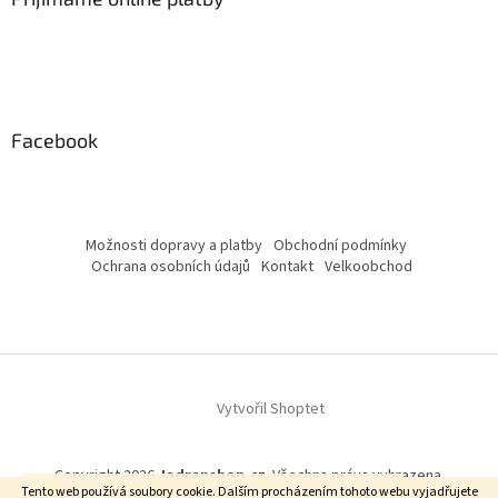
Facebook
Možnosti dopravy a platby
Obchodní podmínky
Ochrana osobních údajů
Kontakt
Velkoobchod
Vytvořil Shoptet
Copyright 2026
Jadranshop.cz
. Všechna práva vyhrazena.
Upozornění: od 17.8 - 31.8.2026 nebude možné objednávat.
Tento web používá soubory cookie. Dalším procházením tohoto webu vyjadřujete