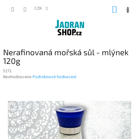
Přejít
NÁKUP
na
CZK
obsah
KOŠÍK
Nerafinovaná mořská sůl - mlýnek
120g
5271
Průměrné
Neohodnoceno
Podrobnosti hodnocení
hodnocení
produktu
je
0,0
z
5
hvězdiček.