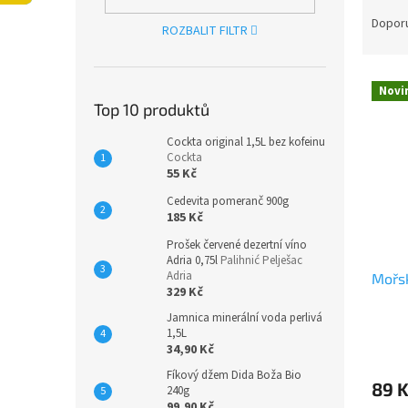
Ř
n
a
e
Dopor
ROZBALIT FILTR
z
l
e
V
n
Novi
ý
í
Top 10 produktů
p
p
i
r
Cockta original 1,5L bez kofeinu
Cockta
s
o
55 Kč
p
d
r
u
Cedevita pomeranč 900g
185 Kč
o
k
d
t
Prošek červené dezertní víno
u
ů
Adria 0,75l
Palihnić Pelješac
Adria
Mořsk
k
329 Kč
t
Jamnica minerální voda perlivá
ů
1,5L
34,90 Kč
Fíkový džem Dida Boža Bio
89 
240g
99,90 Kč