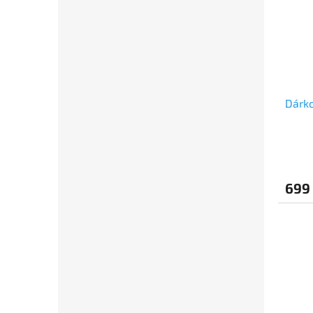
Dárko
699