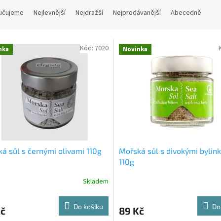
učujeme
Nejlevnější
Nejdražší
Nejprodávanější
Abecedně
Kód:
7020
nka
Novinka
á sůl s černými olivami 110g
Mořská sůl s divokými bylin
110g
Skladem
Do košíku
Do
Kč
89 Kč