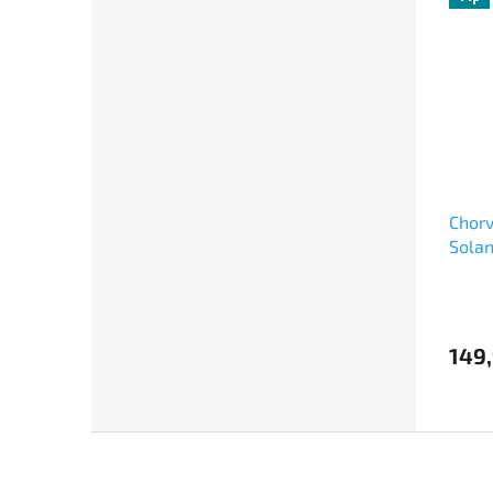
Chorv
Sola
149
Z
á
p