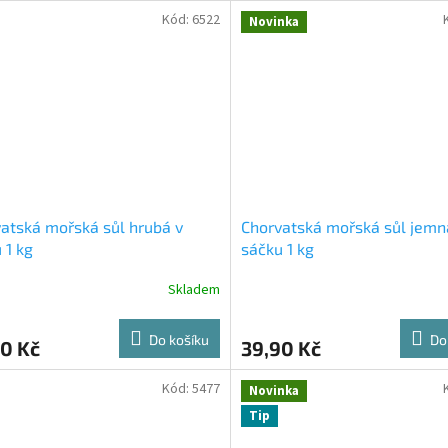
Kód:
6522
Novinka
atská mořská sůl hrubá v
Chorvatská mořská sůl jemn
 1 kg
sáčku 1 kg
Skladem
Do košíku
Do
0 Kč
39,90 Kč
Kód:
5477
Novinka
Tip