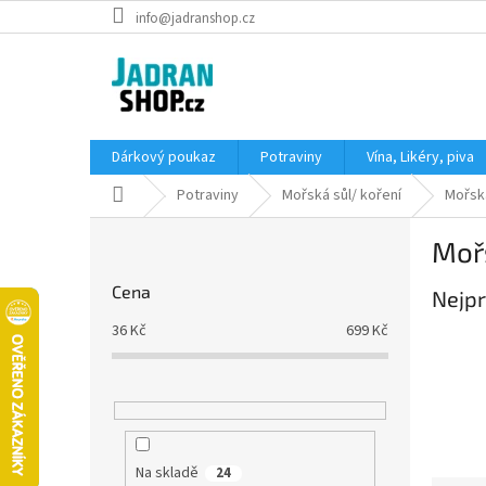
Přejít
info@jadranshop.cz
na
obsah
Dárkový poukaz
Potraviny
Vína, Likéry, piva
Domů
Potraviny
Mořská sůl/ koření
Mořsk
P
Moř
o
s
Cena
Nejpr
t
r
36
Kč
699
Kč
a
n
n
í
p
a
Na skladě
24