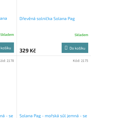
lana
Dřevěná solnička Solana Pag
Skladem
Skladem
 košíku
Do košíku
329 Kč
Kód:
2178
Kód:
2175
ná - se
Solana Pag - mořská sůl jemná - se