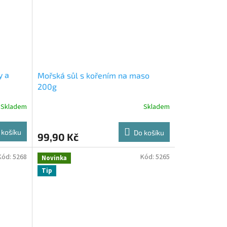
y a
Mořská sůl s kořením na maso
200g
Skladem
Skladem
 košíku
Do košíku
99,90 Kč
Kód:
5268
Kód:
5265
Novinka
Tip