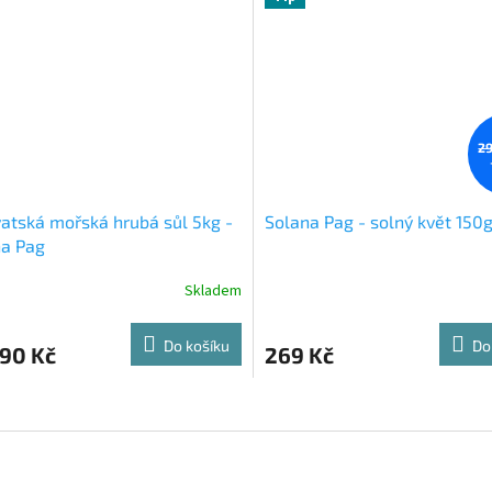
29
atská mořská hrubá sůl 5kg -
Solana Pag - solný květ 150
na Pag
Skladem
Do košíku
Do
,90 Kč
269 Kč
O
v
l
á
d