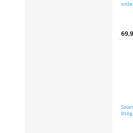
sníž
69,
Solan
850g