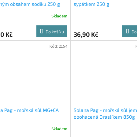
eným obsahem sodíku 250 g
sypátkem 250 g
Skladem
Do košíku
Do
90 Kč
36,90 Kč
Kód:
2154
a Pag - mořská sůl MG+CA
Solana Pag - mořská sůl jem
obohacená Draslíkem 850g
Skladem