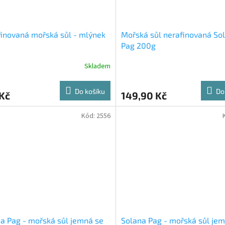
inovaná mořská sůl - mlýnek
Mořská sůl nerafinovaná So
Pag 200g
Skladem
Do košíku
Do
Kč
149,90 Kč
Kód:
2556
a Pag - mořská sůl jemná se
Solana Pag - mořská sůl jem