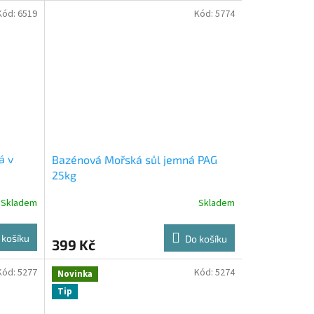
Kód:
6519
Kód:
5774
á v
Bazénová Mořská sůl jemná PAG
25kg
Skladem
Skladem
 košíku
Do košíku
399 Kč
Kód:
5277
Kód:
5274
Novinka
Tip