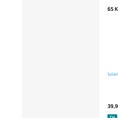
65 K
Solan
39,9
Tip