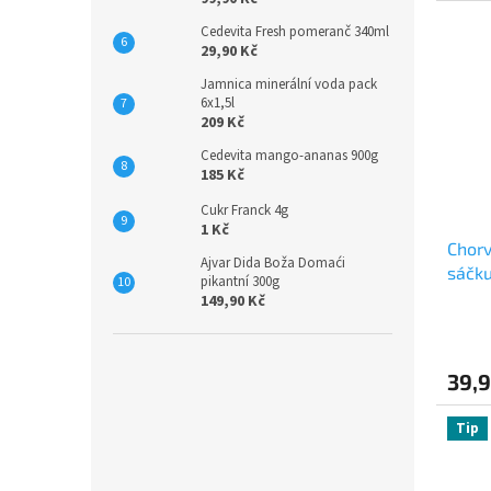
Cedevita Fresh pomeranč 340ml
29,90 Kč
Jamnica minerální voda pack
6x1,5l
209 Kč
Cedevita mango-ananas 900g
185 Kč
Cukr Franck 4g
1 Kč
Chorv
Ajvar Dida Boža Domaći
sáčku
pikantní 300g
149,90 Kč
39,9
Tip