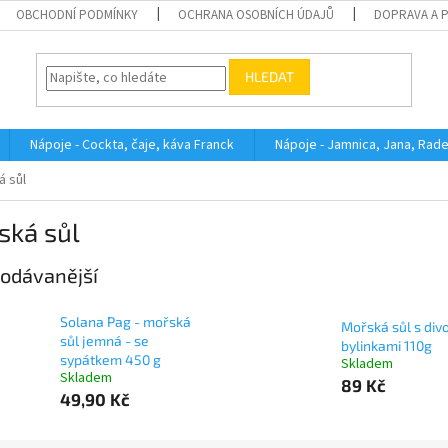
OBCHODNÍ PODMÍNKY
OCHRANA OSOBNÍCH ÚDAJŮ
DOPRAVA A 
HLEDAT
Nápoje - Cockta, čaje, káva Franck
Nápoje - Jamnica, Jana, Rad
á sůl
ská sůl
odávanější
Solana Pag - mořská
Mořská sůl s div
sůl jemná - se
bylinkami 110g
sypátkem 450 g
Skladem
Skladem
89 Kč
49,90 Kč