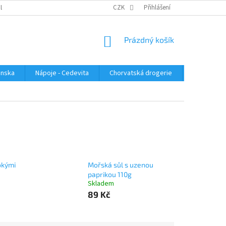
PLATBA
KONTAKTUJTE NÁS
VELKOOBCHOD
CZK
Přihlášení
HODNOCENÍ OBC
NÁKUPNÍ
Prázdný košík
KOŠÍK
enska
Nápoje - Cedevita
Chorvatská drogerie
Chorvatsk
okými
Mořská sůl s uzenou
paprikou 110g
Skladem
89 Kč