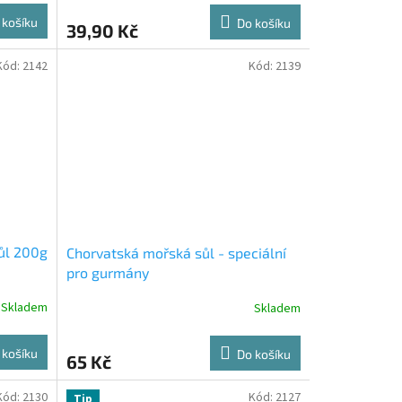
 košíku
Do košíku
39,90 Kč
Kód:
2142
Kód:
2139
ůl 200g
Chorvatská mořská sůl - speciální
pro gurmány
Skladem
Skladem
 košíku
Do košíku
65 Kč
Kód:
2130
Kód:
2127
Tip