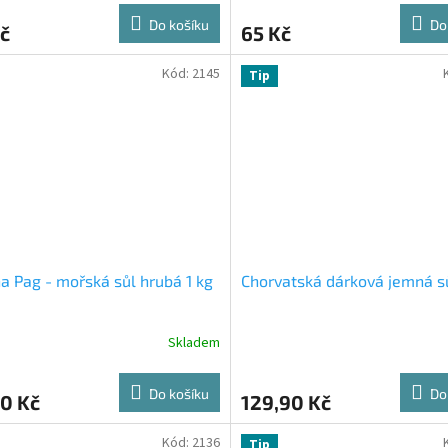
Do košíku
Do
č
65 Kč
Kód:
2145
Tip
a Pag - mořská sůl hrubá 1 kg
Chorvatská dárková jemná s
Skladem
Do košíku
Do
0 Kč
129,90 Kč
Kód:
2136
Tip