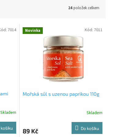
24
položek celkem
Kód:
7014
Kód:
7011
Novinka
kami
Mořská sůl s uzenou paprikou 110g
Skladem
Skladem
 košíku
Do košíku
89 Kč