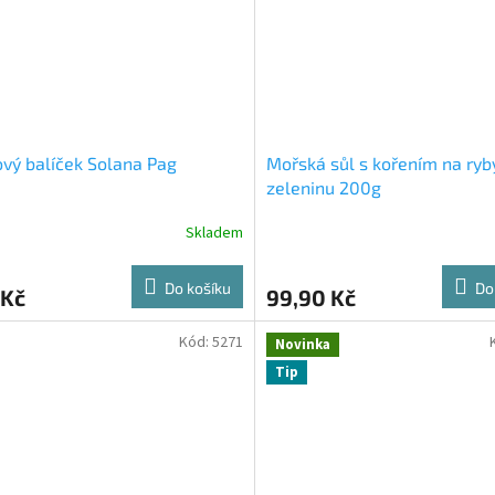
vý balíček Solana Pag
Mořská sůl s kořením na ryb
zeleninu 200g
Skladem
Do košíku
Do
 Kč
99,90 Kč
Kód:
5271
Novinka
Tip