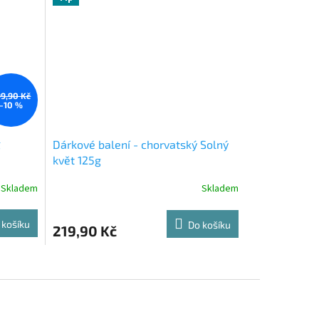
9,90 Kč
–10 %
g
Dárkové balení - chorvatský Solný
květ 125g
Skladem
Skladem
 košíku
Do košíku
219,90 Kč