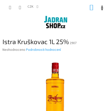
Přejít
NÁKUP
na
CZK
obsah
KOŠÍK
Istra Kruškovac 1L 25%
2907
Průměrné
Neohodnoceno
Podrobnosti hodnocení
hodnocení
produktu
je
0,0
z
5
hvězdiček.