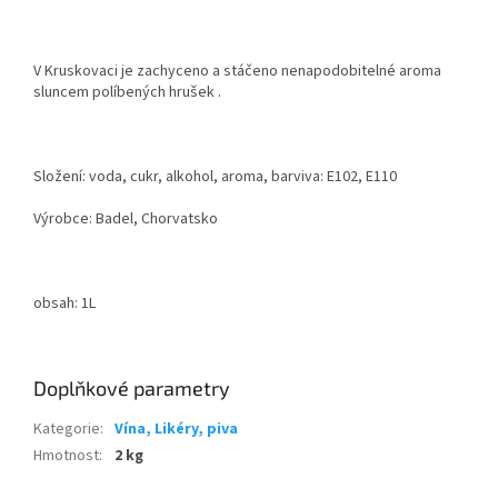
V Kruskovaci je zachyceno a stáčeno nenapodobitelné aroma
sluncem políbených hrušek .
Složení: voda, cukr, alkohol, aroma, barviva: E102, E110
Výrobce: Badel, Chorvatsko
obsah: 1L
Doplňkové parametry
Kategorie
:
Vína, Likéry, piva
Hmotnost
:
2 kg