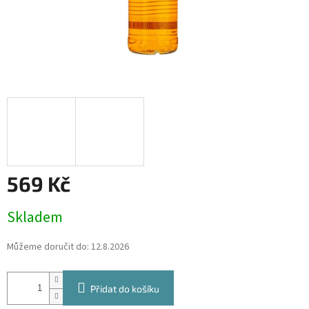
569 Kč
Měrná
Skladem
cena:
Můžeme doručit do:
12.8.2026
Přidat do košíku