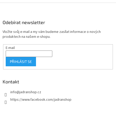
Z
á
p
a
Odebírat newsletter
t
Vložte svůj e-mail a my vám budeme zasílat informace o nových
í
produktech na našem e-shopu.
E-mail
PŘIHLÁSIT SE
Kontakt
info
@
jadranshop.cz
https://www.facebook.com/jadranshop