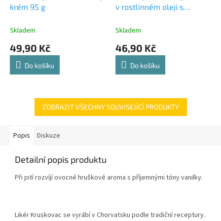
krém 95 g
v rostlinném oleji s
citronem 105 g
Skladem
Skladem
49,90 Kč
46,90 Kč
Do košíku
Do košíku
ZOBRAZIT VŠECHNY SOUVISEJÍCÍ PRODUKTY
Popis
Diskuze
Detailní popis produktu
Při pití rozvíjí ovocné hruškové aroma s příjemnými tóny vanilky.
Likér Kruskovac se vyrábí v Chorvatsku podle tradiční receptury.