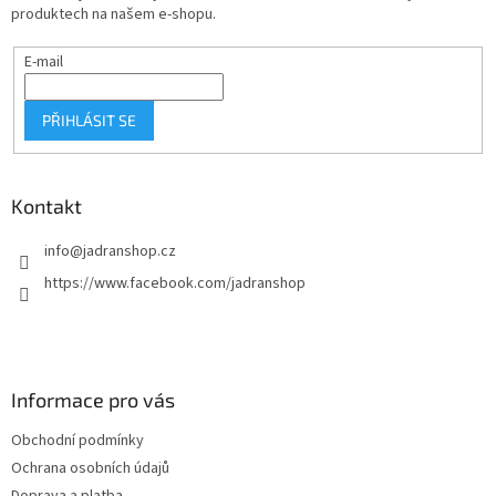
í
produktech na našem e-shopu.
E-mail
PŘIHLÁSIT SE
Kontakt
info
@
jadranshop.cz
https://www.facebook.com/jadranshop
Informace pro vás
Obchodní podmínky
Ochrana osobních údajů
Doprava a platba