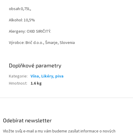
obsah:0,75L,
Alkohol: 10,5%
Alergeny: OXID SIRIČITÝ.
Výrobce: Brič d.o.o., Šmarje, Slovenia
Doplňkové parametry
Kategorie
:
Vína, Likéry, piva
Hmotnost
:
1.6 kg
Z
á
p
a
Odebírat newsletter
t
Vložte svůj e-mail a my vám budeme zasílat informace o nových