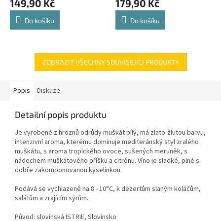
149,90 Kč
179,90 Kč
Do košíku
Do košíku
ZOBRAZIT VŠECHNY SOUVISEJÍCÍ PRODUKTY
Popis
Diskuze
Detailní popis produktu
Je vyrobené z hroznů odrůdy muškát bílý, má zlato-žlutou barvu,
intenzivní aroma, kterému dominuje mediteránský styl zralého
muškátu, s aroma tropického ovoce, sušených meruněk, s
nádechem muškátového oříšku a citrónu. Víno je sladké, plné s
dobře zakomponovanou kyselinkou.
Podává se vychlazené na 8 - 10°C, k dezertům slaným koláčům,
salátům a zrajícím sýrům.
Původ: slovinská ISTRIE, Slovinsko