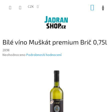
Přejít
NÁKUP
na
CZK
obsah
KOŠÍK
Bílé víno Muškát premium Brič 0,75l
2898
Průměrné
Neohodnoceno
Podrobnosti hodnocení
hodnocení
produktu
je
0,0
z
5
hvězdiček.