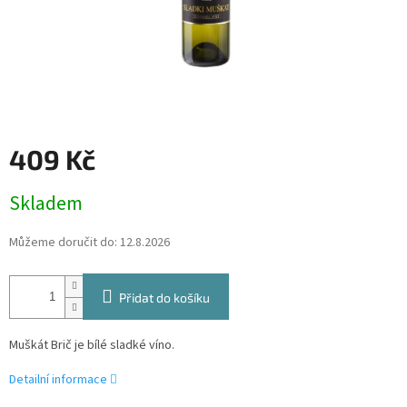
409 Kč
Měrná
Skladem
cena:
Můžeme doručit do:
12.8.2026
Přidat do košíku
Muškát Brič je bílé sladké víno.
Detailní informace