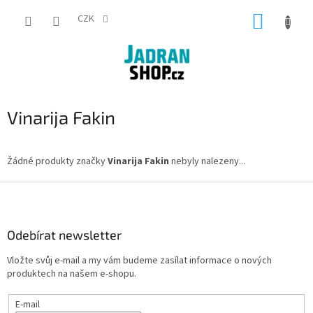
Přejít
NÁKUP
na
CZK
obsah
KOŠÍK
Vinarija Fakin
Žádné produkty značky
Vinarija Fakin
nebyly nalezeny...
Z
á
p
a
Odebírat newsletter
t
Vložte svůj e-mail a my vám budeme zasílat informace o nových
í
produktech na našem e-shopu.
E-mail