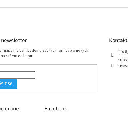
O
v
l
á
d
a
c
í
 newsletter
Kontakt
p
r
 e-mail a my vám budeme zasílat informace o nových
info
@
v
 na našem e-shopu.
https
k
m/jad
y
v
ý
p
ÁSIT SE
i
s
u
e online
Facebook