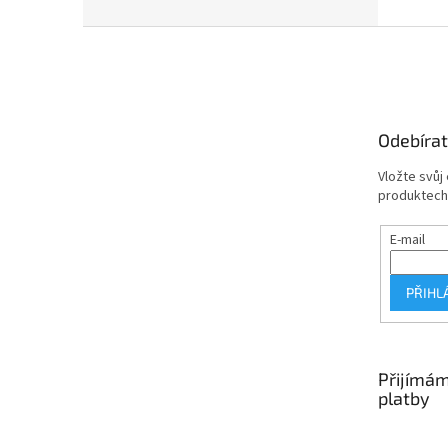
Z
á
p
a
t
Odebírat
í
Vložte svůj
produktech
E-mail
PŘIHL
Přijímám
platby