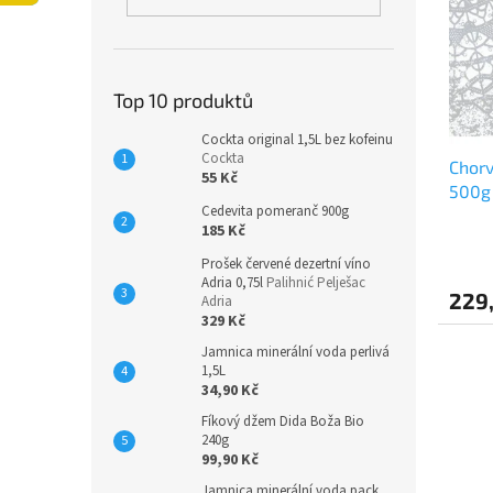
i
r
n
s
o
e
p
d
l
r
u
o
k
Top 10 produktů
d
t
Cockta original 1,5L bez kofeinu
u
ů
Cockta
Chorv
k
55 Kč
500g
t
Cedevita pomeranč 900g
ů
185 Kč
Prošek červené dezertní víno
Adria 0,75l
Palihnić Pelješac
229
Adria
329 Kč
Jamnica minerální voda perlivá
1,5L
34,90 Kč
Fíkový džem Dida Boža Bio
240g
99,90 Kč
Jamnica minerální voda pack