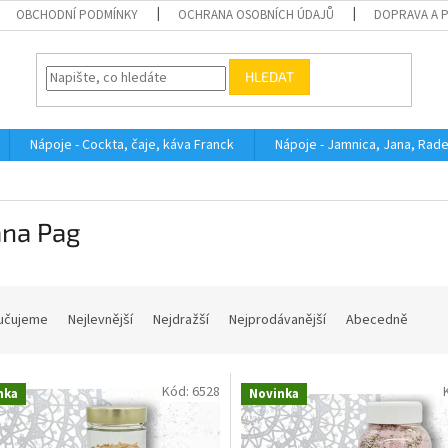
OBCHODNÍ PODMÍNKY
OCHRANA OSOBNÍCH ÚDAJŮ
DOPRAVA A 
HLEDAT
Nápoje - Cockta, čaje, káva Franck
Nápoje - Jamnica, Jana, Rad
ana Pag
učujeme
Nejlevnější
Nejdražší
Nejprodávanější
Abecedně
Kód:
6528
nka
Novinka