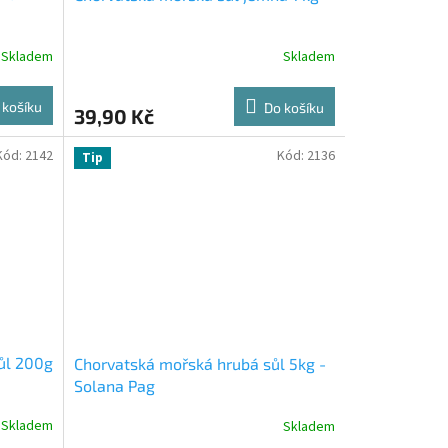
Skladem
Skladem
 košíku
Do košíku
39,90 Kč
Kód:
2142
Kód:
2136
Tip
ůl 200g
Chorvatská mořská hrubá sůl 5kg -
Solana Pag
Skladem
Skladem