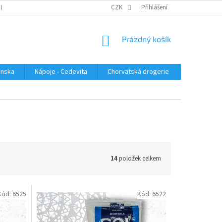
PLATBA
KONTAKTUJTE NÁS
VELKOOBCHOD
CZK
Přihlášení
HODNOCENÍ OBC
NÁKUPNÍ
Prázdný košík
KOŠÍK
enska
Nápoje - Cedevita
Chorvatská drogerie
Chorvatsk
14
položek celkem
Kód:
6525
Kód:
6522