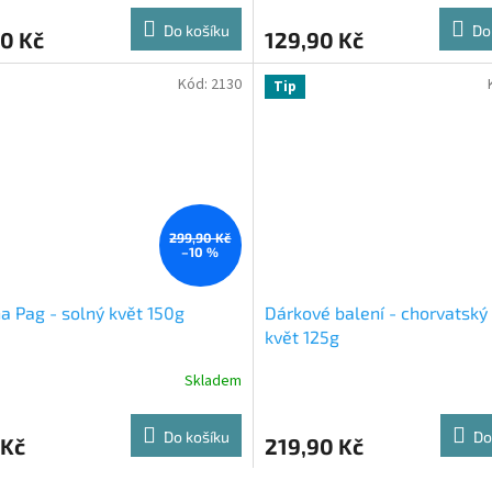
Do košíku
Do
0 Kč
129,90 Kč
Kód:
2130
Tip
299,90 Kč
–10 %
a Pag - solný květ 150g
Dárkové balení - chorvatský
květ 125g
Skladem
Do košíku
Do
 Kč
219,90 Kč