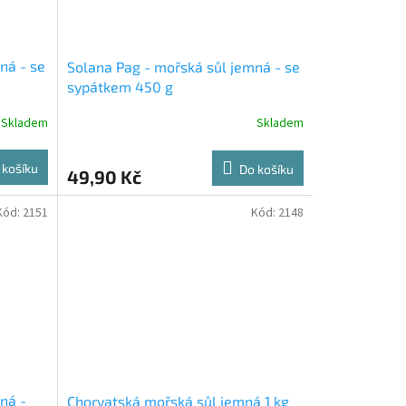
ná - se
Solana Pag - mořská sůl jemná - se
sypátkem 450 g
Skladem
Skladem
 košíku
Do košíku
49,90 Kč
Kód:
2151
Kód:
2148
ná -
Chorvatská mořská sůl jemná 1 kg