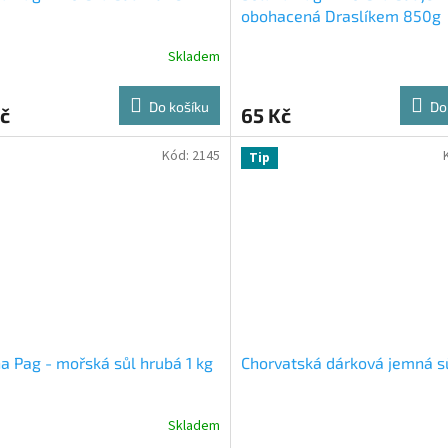
obohacená Draslíkem 850g
Skladem
Do košíku
Do
č
65 Kč
Kód:
2145
Tip
a Pag - mořská sůl hrubá 1 kg
Chorvatská dárková jemná s
Skladem