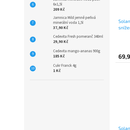
6x1,5l
209 Kč
Jamnica Mild jemně perlivá
Solan
minerální voda 1,5l
sníž
37,90 Kč
Cedevita Fresh pomeranč 340ml
29,90 Kč
Cedevita mango-ananas 900g
69,
185 Kč
Cukr Franck 4g
1 Kč
Solan