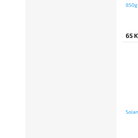
850g
65 K
Solan