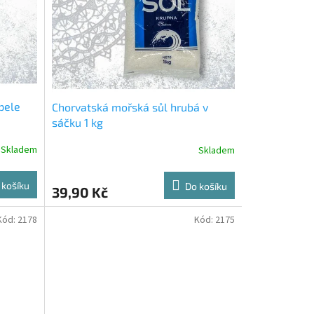
pele
Chorvatská mořská sůl hrubá v
sáčku 1 kg
Skladem
Skladem
 košíku
Do košíku
39,90 Kč
Kód:
2178
Kód:
2175