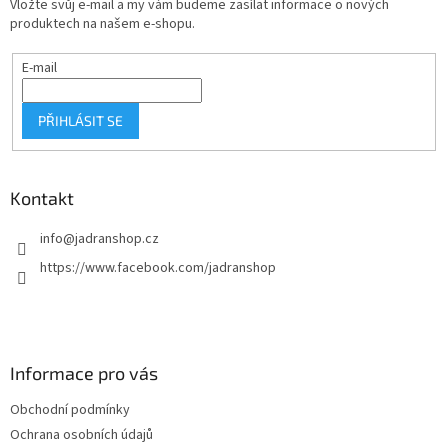
Vložte svůj e-mail a my vám budeme zasílat informace o nových
í
produktech na našem e-shopu.
E-mail
PŘIHLÁSIT SE
Kontakt
info
@
jadranshop.cz
https://www.facebook.com/jadranshop
Informace pro vás
Obchodní podmínky
Ochrana osobních údajů