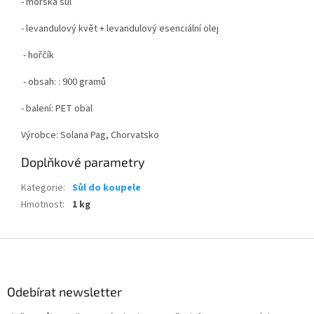
- mořská sůl
- levandulový květ + levandulový esenciální olej
- hořčík
- obsah: : 900 gramů
- balení: PET obal
Výrobce: Solana Pag, Chorvatsko
Doplňkové parametry
Kategorie
:
Sůl do koupele
Hmotnost
:
1 kg
Z
á
p
a
Odebírat newsletter
t