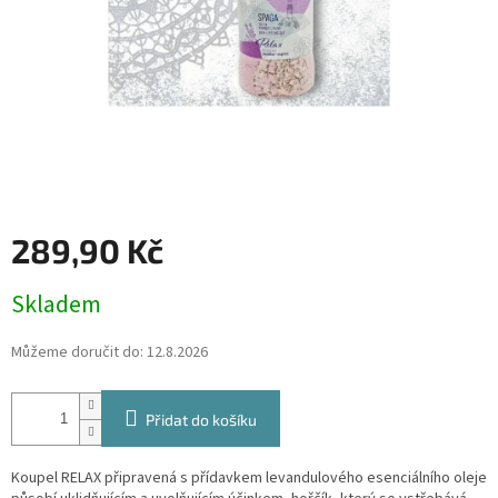
289,90 Kč
Měrná
Skladem
cena:
Můžeme doručit do:
12.8.2026
Přidat do košíku
Koupel RELAX připravená s přídavkem levandulového esenciálního oleje