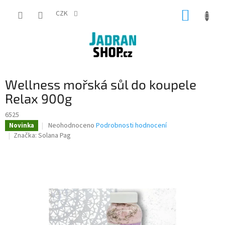
Přejít
NÁKUP
na
CZK
obsah
KOŠÍK
Wellness mořská sůl do koupele
Relax 900g
6525
Průměrné
Neohodnoceno
Podrobnosti hodnocení
Novinka
hodnocení
Značka:
Solana Pag
produktu
je
0,0
z
5
hvězdiček.