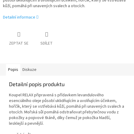
působí uklidňujícím a uvolňujícím účinkem, hořčík, který se vstřebává
kůží, pomáhá při unavených svalech a otocích.
Detailní informace
ZEPTAT SE
SDÍLET
Popis
Diskuze
Detailní popis produktu
Koupel RELAX připravená s přídavkem levandulového
esenciálního oleje působí uklidňujícím a uvolňujícím účinkem,
hořčík, který se vstřebává kůží, pomáhá při unavených svalech a
otocích. Mořská sůl pomáhá odstraňovat přebytečnou vodu z
pokožky a pojivové tkáně, díky čemuž je pokožka hladší,
lesklejší a pevnější.