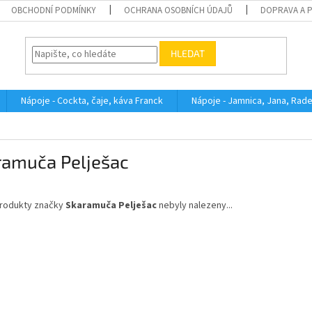
OBCHODNÍ PODMÍNKY
OCHRANA OSOBNÍCH ÚDAJŮ
DOPRAVA A 
HLEDAT
Nápoje - Cockta, čaje, káva Franck
Nápoje - Jamnica, Jana, Rad
ramuča Pelješac
rodukty značky
Skaramuča Pelješac
nebyly nalezeny...