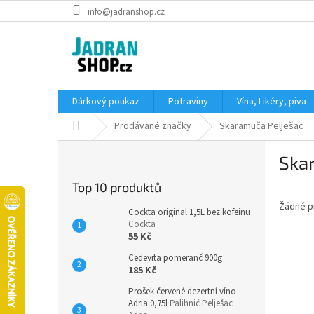
Přejít
info@jadranshop.cz
na
obsah
Dárkový poukaz
Potraviny
Vína, Likéry, piva
Domů
Prodávané značky
Skaramuča Pelješac
P
Ska
o
s
Top 10 produktů
t
Žádné p
r
Cockta original 1,5L bez kofeinu
a
Cockta
55 Kč
n
n
Cedevita pomeranč 900g
í
185 Kč
p
Prošek červené dezertní víno
a
Adria 0,75l
Palihnić Pelješac