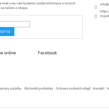
 e-mail a my vám budeme zasílat informace o nových
info
@
 na našem e-shopu.
https
m/jad
ÁSIT SE
e online
Facebook
pravy a platby
Obchodní podmínky
Ochrana osobních údajů
Kontakt
V