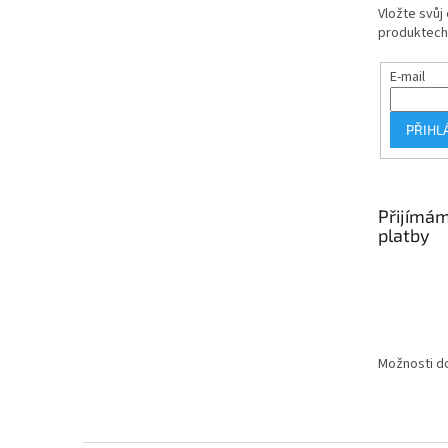
Vložte svůj
produktech
E-mail
PŘIHL
Přijímám
platby
Možnosti do