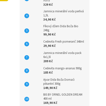
n
Adria
329 Kč
e
l
Jamnica minerální voda perlivá
1,5L
34,90 Kč
Fíkový džem Dida Boža Bio
240g
99,90 Kč
Cedevita Fresh pomeranč 340ml
29,90 Kč
Jamnica minerální voda pack
6x1,5l
209 Kč
Cedevita mango-ananas 900g
185 Kč
Ajvar Dida Boža Domaći
pikantní 300g
149,90 Kč
BIS BY ORNEL GOLDEN DREAM
400 ml
169,90 Kč