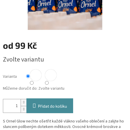
od
99 Kč
Měrná
Zvolte variantu
cena:
Varianta
Můžeme doručit do:
Zvolte variantu
Přidat do košíku
S Ornel Glow nechte ošetřit každé vlákno vašeho oblečení a zalijte ho
sluncem políbeným dotekem měkkosti. Ovocné krémové broskve a