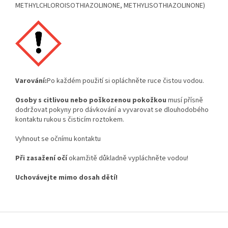
METHYLCHLOROISOTHIAZOLINONE, METHYLISOTHIAZOLINONE)
Varování:
Po každém použití si opláchněte ruce čistou vodou.
Osoby s
citlivou
nebo
poškozenou
pokožkou
musí přísně
dodržovat pokyny pro dávkování a vyvarovat se dlouhodobého
kontaktu rukou s čisticím roztokem.
Vyhnout se očnímu kontaktu
Při
zasažení
očí
okamžitě důkladně vypláchněte vodou!
Uchovávejte
mimo
dosah
dětí!
Z
á