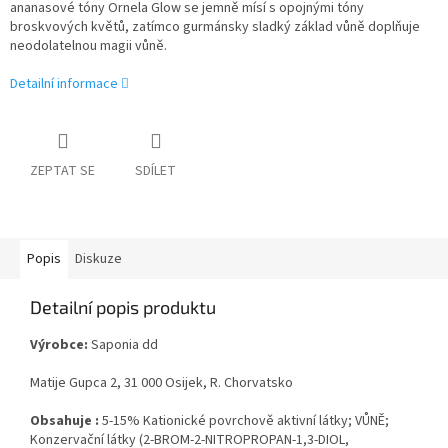
ananasové tóny Ornela Glow se jemně mísí s opojnými tóny
broskvových květů, zatímco gurmánsky sladký základ vůně doplňuje
neodolatelnou magii vůně.
Detailní informace
ZEPTAT SE
SDÍLET
Popis
Diskuze
Detailní popis produktu
Výrobce:
Saponia dd
Matije Gupca 2, 31 000 Osijek, R. Chorvatsko
Obsahuje :
5-15% Kationické povrchově aktivní látky; VŮNĚ;
Konzervační látky (2-BROM-2-NITROPROPAN-1,3-DIOL,