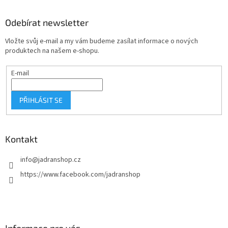
p
a
Odebírat newsletter
t
Vložte svůj e-mail a my vám budeme zasílat informace o nových
í
produktech na našem e-shopu.
E-mail
PŘIHLÁSIT SE
Kontakt
info
@
jadranshop.cz
https://www.facebook.com/jadranshop