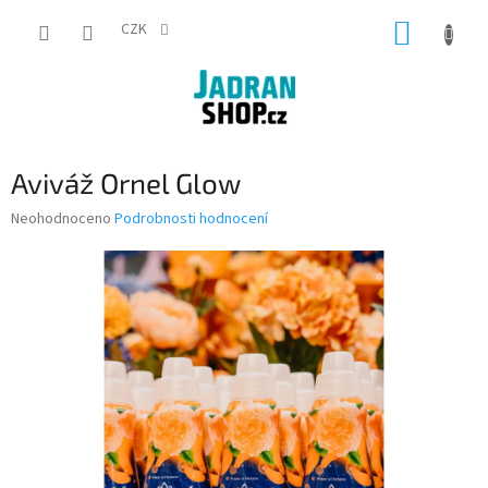
Přejít
NÁKUP
na
CZK
obsah
KOŠÍK
Aviváž Ornel Glow
Průměrné
Neohodnoceno
Podrobnosti hodnocení
hodnocení
produktu
je
0,0
z
5
hvězdiček.