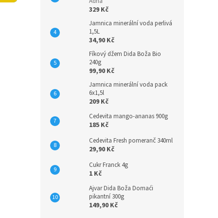
n
Adria
329 Kč
e
l
Jamnica minerální voda perlivá
1,5L
34,90 Kč
Fíkový džem Dida Boža Bio
240g
99,90 Kč
Jamnica minerální voda pack
6x1,5l
209 Kč
Cedevita mango-ananas 900g
185 Kč
Cedevita Fresh pomeranč 340ml
29,90 Kč
Cukr Franck 4g
1 Kč
Ajvar Dida Boža Domaći
pikantní 300g
149,90 Kč