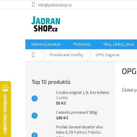
Přejít
info@jadranshop.cz
na
obsah
Dárkový poukaz
Potraviny
Vína, Likéry, piva
Domů
Prodávané značky
OPG Zagorac
P
OPG
o
s
Top 10 produktů
t
Žádné p
r
Cockta original 1,5L bez kofeinu
a
Cockta
55 Kč
n
n
Cedevita pomeranč 900g
í
185 Kč
p
Prošek červené dezertní víno
a
Adria 0,75l
Palihnić Pelješac