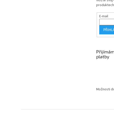
Vložte svůj
produktech
E-mail
PŘIHL
Přijímám
platby
Možnosti do