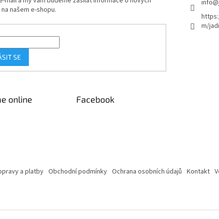
 e-mail a my vám budeme zasílat informace o nových
info
@
 na našem e-shopu.
https
m/jad
ÁSIT SE
e online
Facebook
pravy a platby
Obchodní podmínky
Ochrana osobních údajů
Kontakt
V