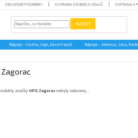
OBCHODNÍ PODMÍNKY
OCHRANA OSOBNÍCH ÚDAJŮ
DOPRAVA A 
HLEDAT
Nápoje - Cockta, čaje, káva Franck
Nápoje - Jamnica, Jana, Rad
 Zagorac
rodukty značky
OPG Zagorac
nebyly nalezeny...