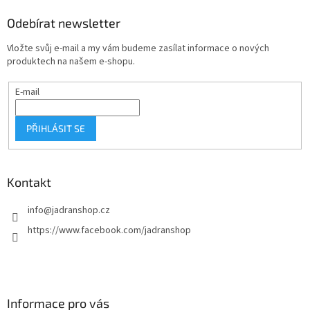
d
p
a
a
Odebírat newsletter
c
t
í
Vložte svůj e-mail a my vám budeme zasílat informace o nových
í
p
produktech na našem e-shopu.
r
v
E-mail
k
y
v
PŘIHLÁSIT SE
ý
p
i
s
Kontakt
u
info
@
jadranshop.cz
https://www.facebook.com/jadranshop
Informace pro vás