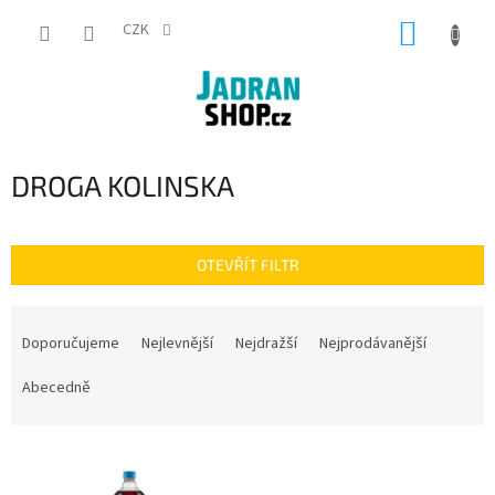
Přejít
NÁKUP
na
CZK
obsah
KOŠÍK
DROGA KOLINSKA
OTEVŘÍT FILTR
Ř
a
Doporučujeme
Nejlevnější
Nejdražší
Nejprodávanější
z
e
Abecedně
n
í
V
p
ý
r