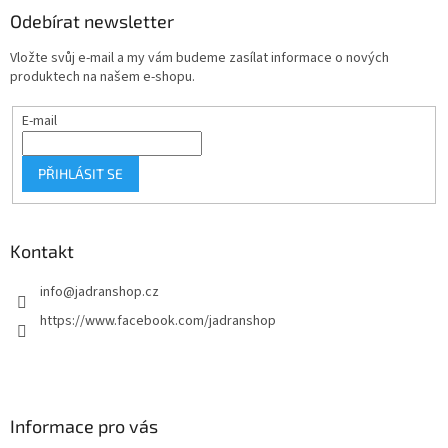
a
Odebírat newsletter
t
Vložte svůj e-mail a my vám budeme zasílat informace o nových
í
produktech na našem e-shopu.
E-mail
PŘIHLÁSIT SE
Kontakt
info
@
jadranshop.cz
https://www.facebook.com/jadranshop
Informace pro vás