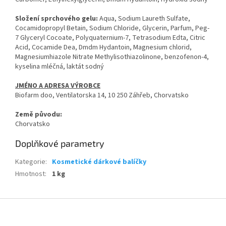
Složení sprchového gelu:
Aqua, Sodium Laureth Sulfate,
Cocamidopropyl Betain, Sodium Chloride, Glycerin, Parfum, Peg-
7 Glyceryl Cocoate, Polyquaternium-7, Tetrasodium Edta, Citric
Acid, Cocamide Dea, Dmdm Hydantoin, Magnesium chlorid,
Magnesiumhiazole Nitrate Methylisothiazolinone, benzofenon-4,
kyselina mléčná, laktát sodný
JMÉNO A ADRESA VÝROBCE
Biofarm doo, Ventilatorska 14, 10 250 Záhřeb, Chorvatsko
Země původu:
Chorvatsko
Doplňkové parametry
Kategorie
:
Kosmetické dárkové balíčky
Hmotnost
:
1 kg
Z
á
p