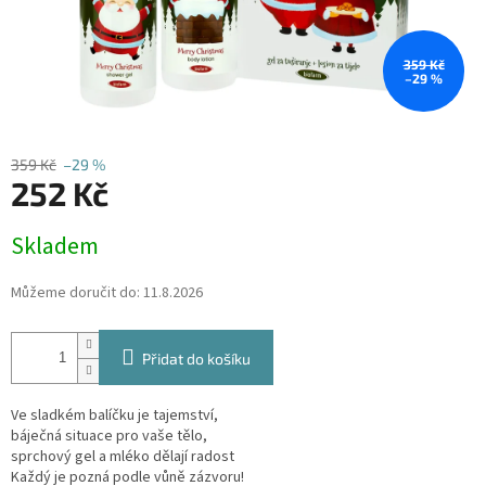
359 Kč
–29 %
359 Kč
–29 %
252 Kč
Měrná
Skladem
cena:
Můžeme doručit do:
11.8.2026
Přidat do košíku
Ve sladkém balíčku je tajemství,
báječná situace pro vaše tělo,
sprchový gel a mléko dělají radost
Každý je pozná podle vůně zázvoru!