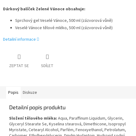
Dárkový balíček Zelené Vánoce obsahuje:
Sprchový gel Veselé Vánoce, 500 ml (zázvorová vůně)
Veselé Vánoce tělové mléko, 500 ml (zázvorová vůně)
Detailní informace
ZEPTAT SE
SDÍLET
Popis
Diskuze
Detailní popis produktu
Složení tělového mléka:
Aqua, Paraffinum Liquidum, Glycerin,
Glyceryl Stearate Se, Kyselina stearová, Dimethicone, Isopropyl
Myristate, Cetearyl Alcohol, Parfém, Fenoxyethanol, Petrolatum,
Carbomer, Ethylhexylglycerin, Dmdm Hydantoin, Hydroxid sodný