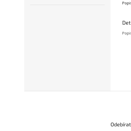
Popi
Det
Popi
Z
á
p
a
t
Odebírat
í