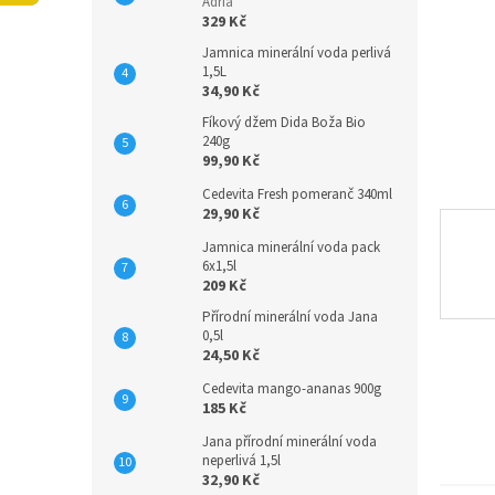
n
Adria
329 Kč
e
l
Jamnica minerální voda perlivá
1,5L
34,90 Kč
Fíkový džem Dida Boža Bio
240g
99,90 Kč
Cedevita Fresh pomeranč 340ml
29,90 Kč
Jamnica minerální voda pack
6x1,5l
209 Kč
Přírodní minerální voda Jana
0,5l
24,50 Kč
Cedevita mango-ananas 900g
185 Kč
Jana přírodní minerální voda
neperlivá 1,5l
32,90 Kč