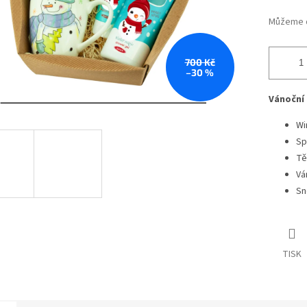
Můžeme d
700 Kč
–30 %
Vánoční 
Wi
Sp
Tě
Vá
Sn
TISK