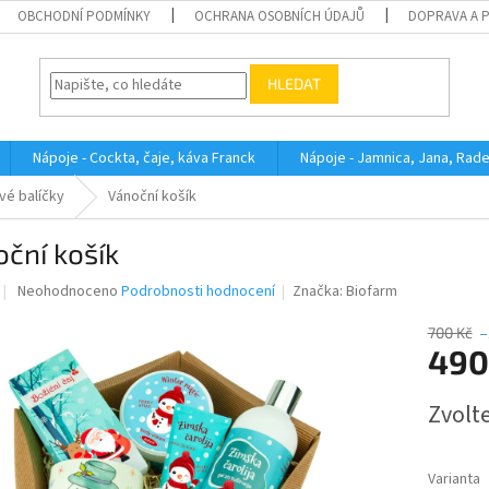
OBCHODNÍ PODMÍNKY
OCHRANA OSOBNÍCH ÚDAJŮ
DOPRAVA A 
HLEDAT
Nápoje - Cockta, čaje, káva Franck
Nápoje - Jamnica, Jana, Rad
vé balíčky
Vánoční košík
ční košík
Průměrné
Neohodnoceno
Podrobnosti hodnocení
Značka:
Biofarm
hodnocení
produktu
700 Kč
–
je
490
0,0
z
Měrná
Zvolt
5
cena:
hvězdiček.
Varianta