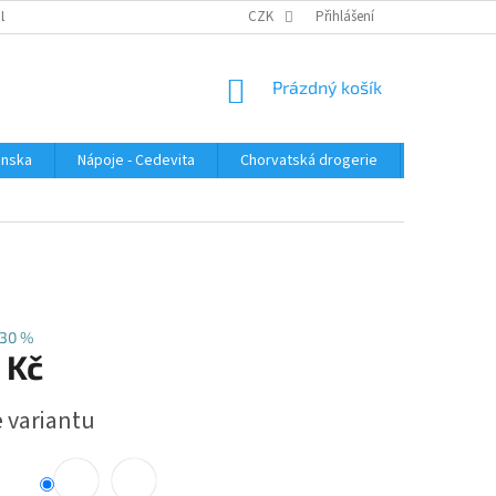
PLATBA
KONTAKTUJTE NÁS
VELKOOBCHOD
CZK
Přihlášení
HODNOCENÍ OBC
NÁKUPNÍ
Prázdný košík
KOŠÍK
enska
Nápoje - Cedevita
Chorvatská drogerie
Chorvatsk
30 %
 Kč
e variantu