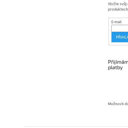
Vložte svůj
produktech
E-mail
PŘIHL
Přijímám
platby
Možnosti do