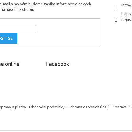
 e-mail a my vám budeme zasílat informace o nových
info
@
 na našem e-shopu.
https
m/jad
ÁSIT SE
e online
Facebook
pravy a platby
Obchodní podmínky
Ochrana osobních údajů
Kontakt
V