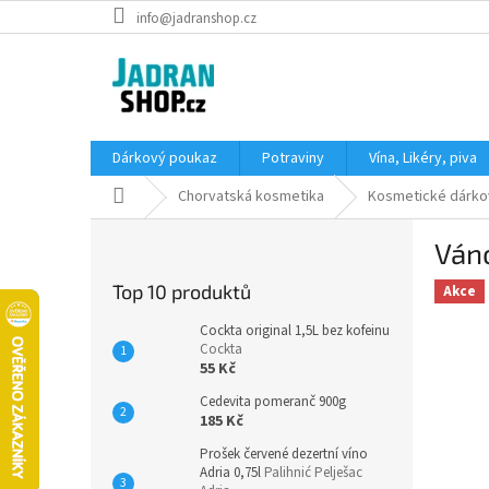
Přejít
info@jadranshop.cz
na
obsah
Dárkový poukaz
Potraviny
Vína, Likéry, piva
Domů
Chorvatská kosmetika
Kosmetické dárko
P
Váno
o
s
Top 10 produktů
Akce
t
r
Cockta original 1,5L bez kofeinu
a
Cockta
55 Kč
n
n
Cedevita pomeranč 900g
í
185 Kč
p
Prošek červené dezertní víno
a
Adria 0,75l
Palihnić Pelješac