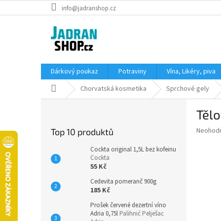
Přejít
info@jadranshop.cz
na
obsah
Dárkový poukaz
Potraviny
Vína, Likéry, piva
Domů
Chorvatská kosmetika
Sprchové gely
P
Tělo
o
s
Průměr
Neohod
Top 10 produktů
t
hodnoce
r
produkt
Cockta original 1,5L bez kofeinu
a
Cockta
je
55 Kč
0,0
n
z
n
Cedevita pomeranč 900g
5
í
185 Kč
hvězdič
p
Prošek červené dezertní víno
a
Adria 0,75l
Palihnić Pelješac