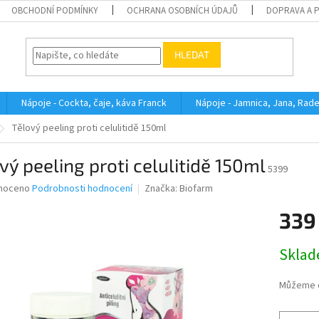
OBCHODNÍ PODMÍNKY
OCHRANA OSOBNÍCH ÚDAJŮ
DOPRAVA A 
HLEDAT
Nápoje - Cockta, čaje, káva Franck
Nápoje - Jamnica, Jana, Rad
Tělový peeling proti celulitidě 150ml
vý peeling proti celulitidě 150ml
5399
né
noceno
Podrobnosti hodnocení
Značka:
Biofarm
ní
339
u
Měrná
Skla
cena:
ek.
Můžeme d