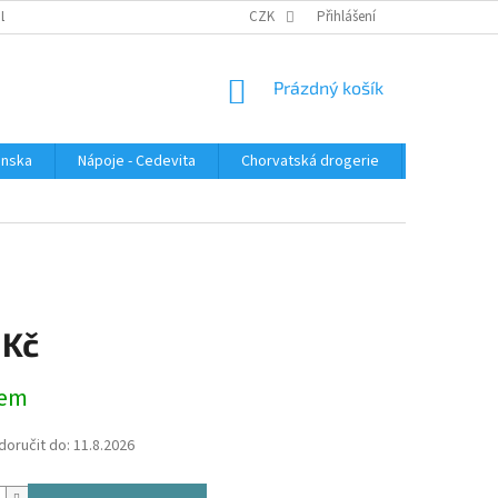
PLATBA
KONTAKTUJTE NÁS
VELKOOBCHOD
CZK
Přihlášení
HODNOCENÍ OBC
NÁKUPNÍ
Prázdný košík
KOŠÍK
enska
Nápoje - Cedevita
Chorvatská drogerie
Chorvatsk
 Kč
dem
oručit do:
11.8.2026