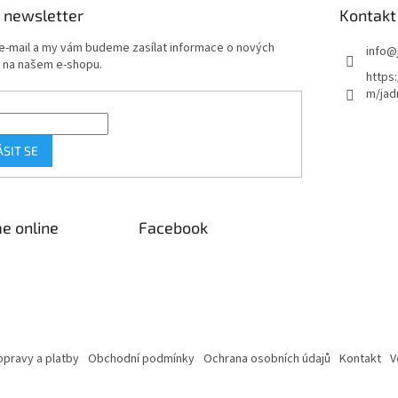
 newsletter
Kontakt
 e-mail a my vám budeme zasílat informace o nových
info
@
 na našem e-shopu.
https
m/jad
ÁSIT SE
e online
Facebook
pravy a platby
Obchodní podmínky
Ochrana osobních údajů
Kontakt
V