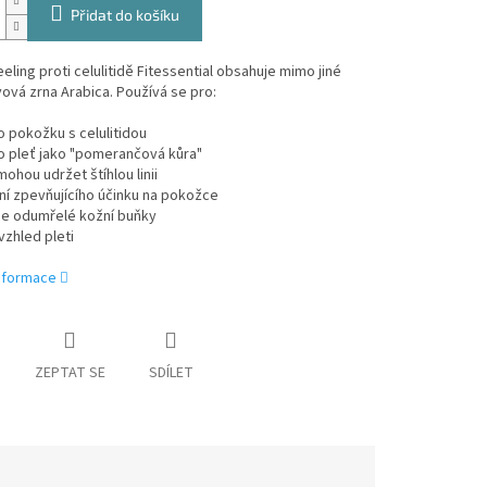
Přidat do košíku
eling proti celulitidě Fitessential obsahuje mimo jiné
vá zrna Arabica. Používá se pro:
o pokožku s celulitidou
o pleť jako "pomerančová kůra"
ohou udržet štíhlou linii
í zpevňujícího účinku na pokožce
je odumřelé kožní buňky
vzhled pleti
informace
ZEPTAT SE
SDÍLET