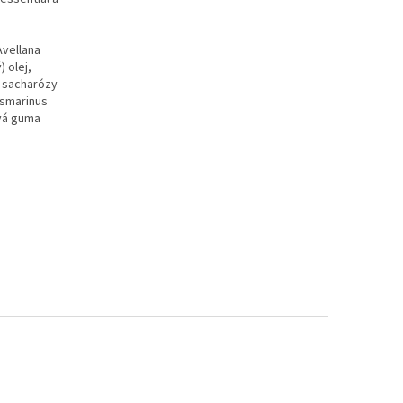
Avellana
 olej,
t sacharózy
Rosmarinus
ová guma