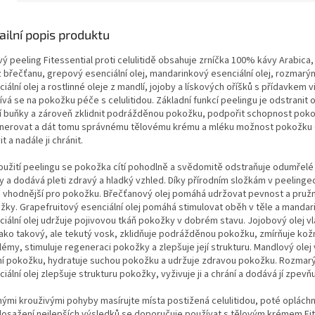
ailní popis produktu
ý peeling Fitessential proti celulitidě obsahuje zrníčka 100% kávy Arabica,
 z břečťanu, grepový esenciální olej, mandarinkový esenciální olej, rozmarý
iální olej a rostlinné oleje z mandlí, jojoby a lískových oříšků s přídavkem v
ívá se na pokožku péče s celulitidou. Základní funkcí peelingu je odstranit
í buňky a zároveň zklidnit podrážděnou pokožku, podpořit schopnost pok
nerovat a dát tomu správnému tělovému krému a mléku možnost pokožku
it a nadále ji chránit.
oužití peelingu se pokožka cítí pohodlně a svědomitě odstraňuje odumřelé
y a dodává pleti zdravý a hladký vzhled. Díky přírodním složkám v peelinge
ě vhodnější pro pokožku. Břečťanový olej pomáhá udržovat pevnost a pruž
žky. Grapefruitový esenciální olej pomáhá stimulovat oběh v těle a mandar
ciální olej udržuje pojivovou tkáň pokožky v dobrém stavu. Jojobový olej vl
 jako takový, ale tekutý vosk, zklidňuje podrážděnou pokožku, zmírňuje kož
émy, stimuluje regeneraci pokožky a zlepšuje její strukturu. Mandlový olej 
ní pokožku, hydratuje suchou pokožku a udržuje zdravou pokožku. Rozmar
iální olej zlepšuje strukturu pokožky, vyživuje ji a chrání a dodává jí zpevňu
ými krouživými pohyby masírujte místa postižená celulitidou, poté oplách
dosažení nejlepších výsledků se doporučuje používat s tělovým krémem Fit