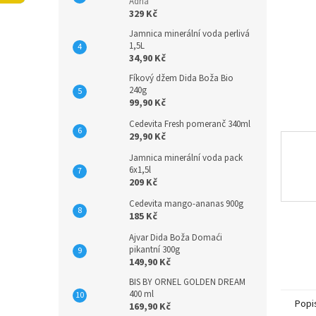
n
Adria
329 Kč
e
l
Jamnica minerální voda perlivá
1,5L
34,90 Kč
Fíkový džem Dida Boža Bio
240g
99,90 Kč
Cedevita Fresh pomeranč 340ml
29,90 Kč
Jamnica minerální voda pack
6x1,5l
209 Kč
Cedevita mango-ananas 900g
185 Kč
Ajvar Dida Boža Domaći
pikantní 300g
149,90 Kč
BIS BY ORNEL GOLDEN DREAM
400 ml
Popi
169,90 Kč