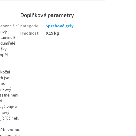
Doplňkové parametry
 esenciální
Kategorie
:
Sprchové gely
nový
Hmotnost
:
0.15 kg
itamínu E.
 odumřelé
ožky
 opět
 kožní
ch jsou
nost
inkový
astně není
ní
vyživuje a
ýnový
jící účinek.
něte vodou.
essential a