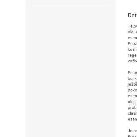
Det
Tělov
olej
esenc
Použ
kožn
rege
vyživ
Po p
buňk
ješt
poko
esen
olej
probl
chrá
esenc
Jemn
Pro 