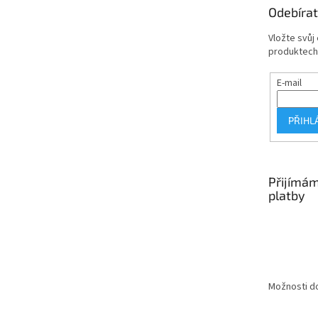
t
Odebírat
í
Vložte svůj
produktech
E-mail
PŘIHL
Přijímám
platby
Možnosti do