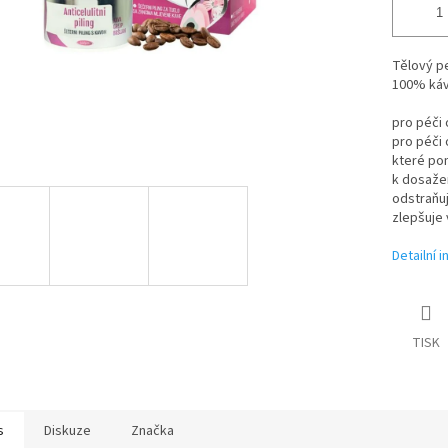
Tělový pe
100% kávo
pro péči 
pro péči 
které pom
k dosažen
odstraňu
zlepšuje 
Detailní 
TISK
s
Diskuze
Značka