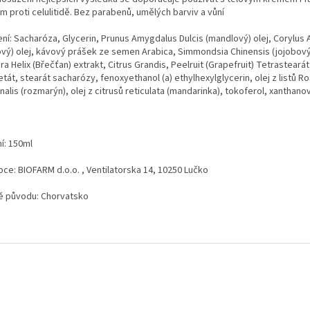
m proti celulitidě. Bez parabenů, umělých barviv a vůní
ení: Sacharóza, Glycerin, Prunus Amygdalus Dulcis (mandlový) olej, Corylus 
kový) olej, kávový prášek ze semen Arabica, Simmondsia Chinensis (jojobový)
a Helix (Břečťan) extrakt, Citrus Grandis, Peelruit (Grapefruit) Tetrasteará
etát, stearát sacharózy, fenoxyethanol (a) ethylhexylglycerin, olej z listů 
inalis (rozmarýn), olej z citrusů reticulata (mandarinka), tokoferol, xanthan
í: 150ml
bce: BIOFARM d.o.o. , Ventilatorska 14, 10250 Lučko
 původu: Chorvatsko