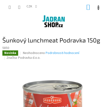
Přejít
NÁKUP
na
CZK
obsah
KOŠÍK
Šunkový lunchmeat Podravka 150g
5850
Průměrné
Neohodnoceno
Podrobnosti hodnocení
Novinka
hodnocení
Značka:
Podravka d.o.o.
produktu
je
0,0
z
5
hvězdiček.