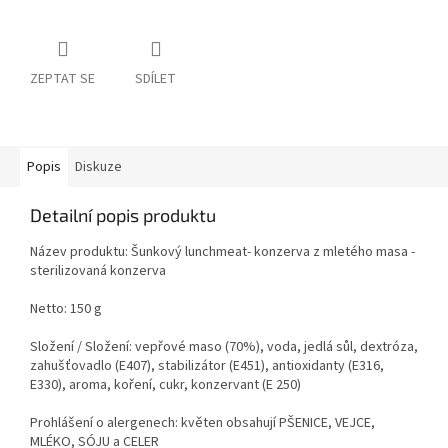
ZEPTAT SE
SDÍLET
Popis
Diskuze
Detailní popis produktu
Název produktu: Šunkový lunchmeat- konzerva z mletého masa -
sterilizovaná konzerva
Netto: 150 g
Složení / Složení: vepřové maso (70%), voda, jedlá sůl, dextróza,
zahušťovadlo (E407), stabilizátor (E451), antioxidanty (E316,
E330), aroma, koření, cukr, konzervant (E 250)
Prohlášení o alergenech: květen obsahují PŠENICE, VEJCE,
MLÉKO, SÓJU a CELER