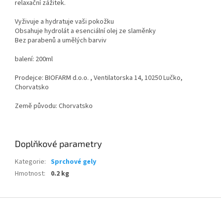
relaxační zážitek.
Vyživuje a hydratuje vaši pokožku
Obsahuje hydrolát a esenciální olej ze slaměnky
Bez parabenů a umělých barviv
balení: 200ml
Prodejce: BIOFARM d.o.o. , Ventilatorska 14, 10250 Lučko,
Chorvatsko
Země původu: Chorvatsko
Doplňkové parametry
Kategorie
:
Sprchové gely
Hmotnost
:
0.2 kg
Z
á