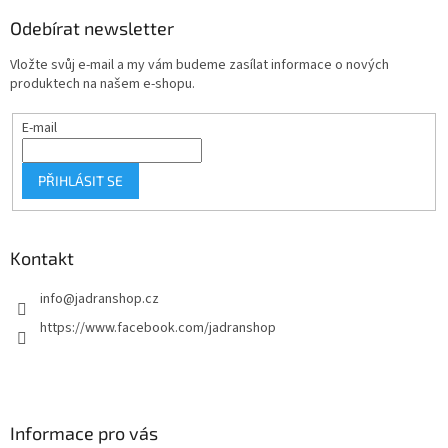
p
a
Odebírat newsletter
t
Vložte svůj e-mail a my vám budeme zasílat informace o nových
í
produktech na našem e-shopu.
E-mail
PŘIHLÁSIT SE
Kontakt
info
@
jadranshop.cz
https://www.facebook.com/jadranshop
Informace pro vás