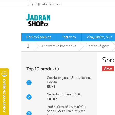
Přejít
info@jadranshop.cz
na
obsah
Dárkový poukaz
Potraviny
Vína, Likéry, piva
Domů
Chorvatská kosmetika
Sprchové gely
P
Spr
o
s
Top 10 produktů
Akce
t
r
Cockta original 1,5L bez kofeinu
a
Cockta
55 Kč
n
n
Cedevita pomeranč 900g
í
185 Kč
p
Prošek červené dezertní víno
a
Adria 0,75l
Palihnić Pelješac