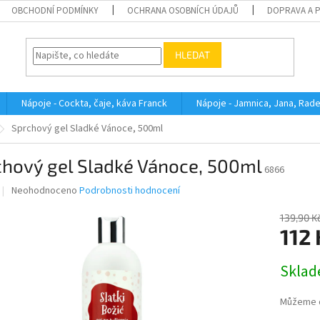
OBCHODNÍ PODMÍNKY
OCHRANA OSOBNÍCH ÚDAJŮ
DOPRAVA A 
HLEDAT
Nápoje - Cockta, čaje, káva Franck
Nápoje - Jamnica, Jana, Rad
Sprchový gel Sladké Vánoce, 500ml
chový gel Sladké Vánoce, 500ml
6866
Průměrné
Neohodnoceno
Podrobnosti hodnocení
hodnocení
produktu
139,90 K
je
112 
0,0
z
Měrná
Skla
5
cena:
hvězdiček.
Můžeme d