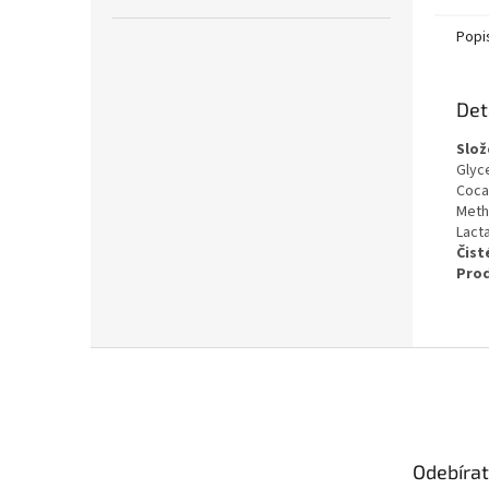
Popi
Det
Slož
Glyc
Coca
Meth
Lact
Čist
Prod
Z
á
p
a
t
Odebírat
í