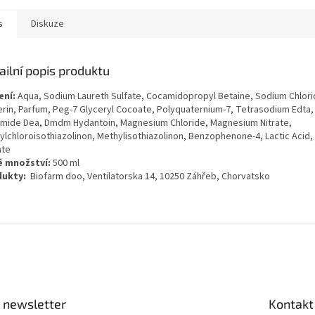
s
Diskuze
ailní popis produktu
ení:
Aqua, Sodium Laureth Sulfate, Cocamidopropyl Betaine, Sodium Chlori
erin, Parfum, Peg-7 Glyceryl Cocoate, Polyquaternium-7, Tetrasodium Edta, C
mide Dea, Dmdm Hydantoin, Magnesium Chloride, Magnesium Nitrate,
ylchloroisothiazolinon, Methylisothiazolinon, Benzophenone-4, Lactic Acid
ate
é množství:
500 ml
ukty:
Biofarm doo, Ventilatorska 14, 10250 Záhřeb, Chorvatsko
 newsletter
Kontakt