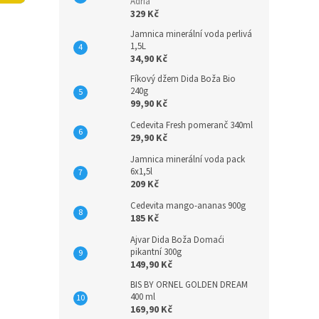
n
Adria
329 Kč
e
l
Jamnica minerální voda perlivá
1,5L
34,90 Kč
Fíkový džem Dida Boža Bio
240g
99,90 Kč
Cedevita Fresh pomeranč 340ml
29,90 Kč
Jamnica minerální voda pack
6x1,5l
209 Kč
Cedevita mango-ananas 900g
185 Kč
Ajvar Dida Boža Domaći
pikantní 300g
149,90 Kč
BIS BY ORNEL GOLDEN DREAM
400 ml
169,90 Kč