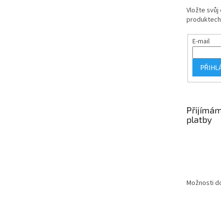
Vložte svůj
produktech
E-mail
PŘIHL
Přijímám
platby
Možnosti do