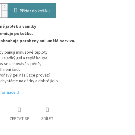
Přidat do košíku
ně jablek a vanilky
emňuje pokožku.
obsahuje parabeny ani umělá barviva.
dy panují mínusové teploty
ou sladký gel a teplá koupel.
os se schovává v pěně,
h není šeď.
voňavý gel nás úzce provází
 chystáme na dárky a dobré jídlo.
informace
ZEPTAT SE
SDÍLET