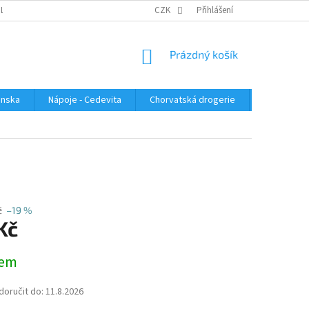
PLATBA
KONTAKTUJTE NÁS
VELKOOBCHOD
CZK
Přihlášení
HODNOCENÍ OBC
NÁKUPNÍ
Prázdný košík
KOŠÍK
enska
Nápoje - Cedevita
Chorvatská drogerie
Chorvatsk
č
–19 %
Kč
dem
oručit do:
11.8.2026