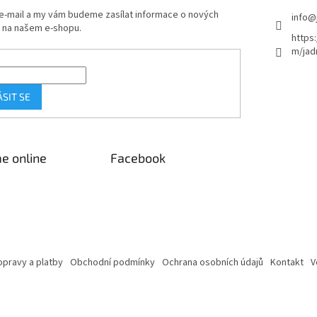
 e-mail a my vám budeme zasílat informace o nových
info
@
 na našem e-shopu.
https
m/jad
ÁSIT SE
e online
Facebook
pravy a platby
Obchodní podmínky
Ochrana osobních údajů
Kontakt
V