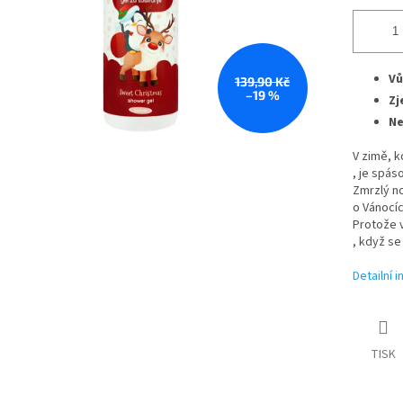
Vů
139,90 Kč
–19 %
Zj
Ne
V zimě, k
, je spás
Zmrzlý n
o Vánocíc
Protože 
, když se
Detailní 
TISK