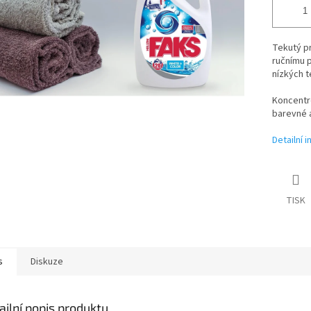
Tekutý pr
ručnímu p
nízkých t
Koncentro
barevné a
Detailní 
TISK
s
Diskuze
ailní popis produktu