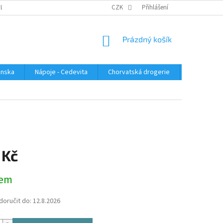
PLATBA
KONTAKTUJTE NÁS
VELKOOBCHOD
CZK
Přihlášení
HODNOCENÍ OBC
NÁKUPNÍ
Prázdný košík
KOŠÍK
enska
Nápoje - Cedevita
Chorvatská drogerie
Chorvatsk
 Kč
dem
oručit do:
12.8.2026