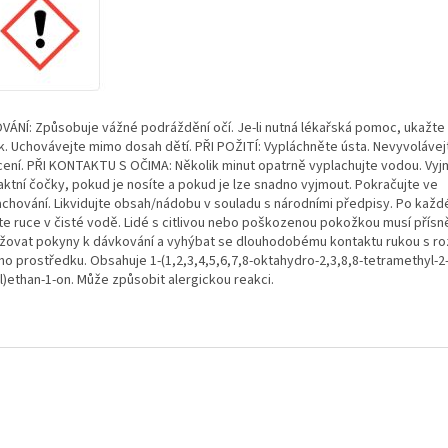
VÁNÍ: Způsobuje vážné podráždění očí. Je-li nutná lékařská pomoc, ukažte
ek. Uchovávejte mimo dosah dětí. PŘI POŽITÍ: Vypláchněte ústa. Nevyvolávej
cení. PŘI KONTAKTU S OČIMA: Několik minut opatrně vyplachujte vodou. Vy
aktní čočky, pokud je nosíte a pokud je lze snadno vyjmout. Pokračujte ve
achování. Likvidujte obsah/nádobu v souladu s národními předpisy. Po každ
te ruce v čisté vodě. Lidé s citlivou nebo poškozenou pokožkou musí přísn
žovat pokyny k dávkování a vyhýbat se dlouhodobému kontaktu rukou s r
ho prostředku. Obsahuje 1-(1,2,3,4,5,6,7,8-oktahydro-2,3,8,8-tetramethyl-2
l)ethan-1-on. Může způsobit alergickou reakci.