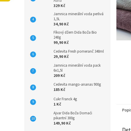
n
Adria
329 Kč
e
l
Jamnica minerální voda perlivá
1,5L
34,90 Kč
Fíkový džem Dida Boža Bio
240g
99,90 Kč
Cedevita Fresh pomeranč 340ml
29,90 Kč
Jamnica minerální voda pack
6x1,5l
209 Kč
Cedevita mango-ananas 900g
185 Kč
Cukr Franck 4g
1 Kč
Popi
Ajvar Dida Boža Domaći
pikantní 300g
149,90 Kč
Det