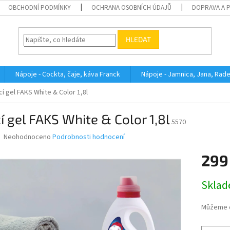
OBCHODNÍ PODMÍNKY
OCHRANA OSOBNÍCH ÚDAJŮ
DOPRAVA A 
HLEDAT
Nápoje - Cockta, čaje, káva Franck
Nápoje - Jamnica, Jana, Rad
cí gel FAKS White & Color 1,8l
í gel FAKS White & Color 1,8l
5570
Průměrné
Neohodnoceno
Podrobnosti hodnocení
hodnocení
produktu
299
je
0,0
Měrná
Skla
z
cena:
5
hvězdiček.
Můžeme d