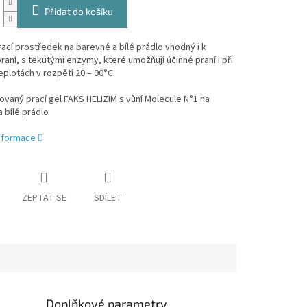
Přidat do košíku
ací prostředek na barevné a bílé prádlo vhodný i k
raní, s tekutými enzymy, které umožňují účinné praní i při
eplotách v rozpětí 20 – 90°C.
vaný prací gel FAKS HELIZIM s vůní Molecule N°1 na
 bílé prádlo
informace
ZEPTAT SE
SDÍLET
Doplňkové parametry