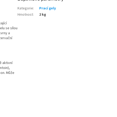
Kategorie
:
Prací gely
Hmotnost
:
2 kg
ající
elu se sílou
kvrny a
nzervační
 aktivní
ntoin),
1-on. Může