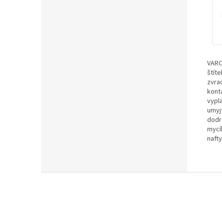
VARO
štít
zvra
kont
vypl
umyj
dodr
mycí
nafty
Z
á
p
a
t