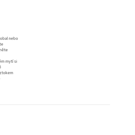
 obal nebo
te
jměte
ém mytí si
ě
oztokem
-