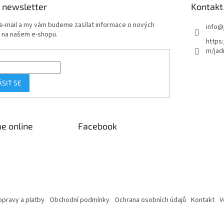
 newsletter
Kontakt
 e-mail a my vám budeme zasílat informace o nových
info
@
 na našem e-shopu.
https
m/jad
ÁSIT SE
e online
Facebook
pravy a platby
Obchodní podmínky
Ochrana osobních údajů
Kontakt
V