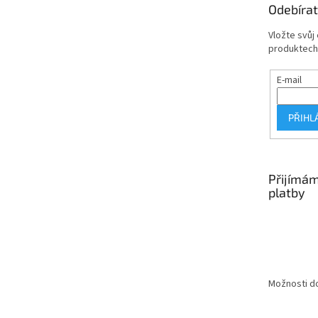
Odebírat
í
Vložte svůj
produktech
E-mail
PŘIHL
Přijímám
platby
Možnosti do