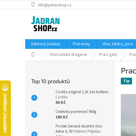
Přejít
info@jadranshop.cz
na
obsah
Dárkový poukaz
Potraviny
Vína, Likéry, piva
Domů
Chorvatská drogerie
Prací gely
Pra
P
Prac
o
s
Top 10 produktů
Tip
t
r
Cockta original 1,5L bez kofeinu
a
Cockta
55 Kč
n
n
Cedevita pomeranč 900g
í
185 Kč
p
Prošek červené dezertní víno
a
Adria 0,75l
Palihnić Pelješac