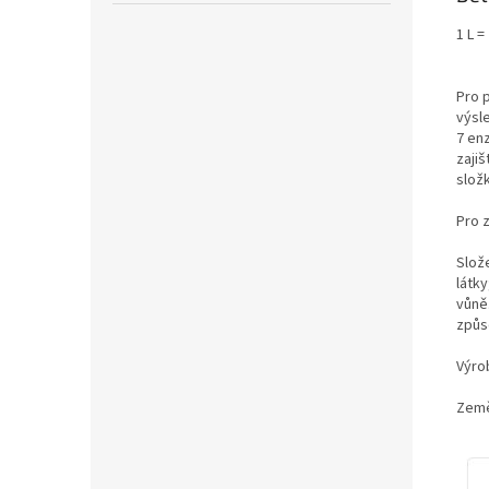
1 L =
Pro p
výsle
7 en
zajiš
složk
Pro 
Slož
látk
vůně.
způso
Výro
Země