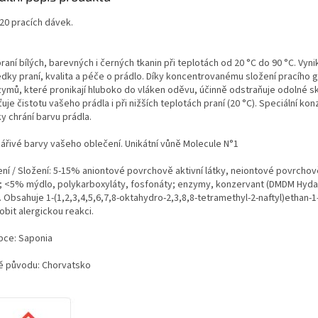
 20 pracích dávek.
raní bílých, barevných i černých tkanin při teplotách od 20 °C do 90 °C. Vynik
dky praní, kvalita a péče o prádlo. Díky koncentrovanému složení pracího g
zymů, které pronikají hluboko do vláken oděvu, účinně odstraňuje odolné s
ťuje čistotu vašeho prádla i při nižších teplotách praní (20 °C). Speciální ko
y chrání barvu prádla.
zářivé barvy vašeho oblečení. Unikátní vůně Molecule N°1
ení / Složení: 5-15% aniontové povrchově aktivní látky, neiontové povrchově
y; <5% mýdlo, polykarboxyláty, fosfonáty; enzymy, konzervant (DMDM Hyda
 Obsahuje 1-(1,2,3,4,5,6,7,8-oktahydro-2,3,8,8-tetramethyl-2-naftyl)ethan-
bit alergickou reakci.
bce: Saponia
 původu: Chorvatsko