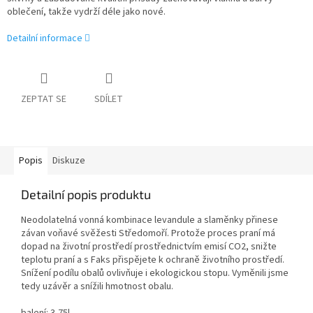
oblečení, takže vydrží déle jako nové.
Detailní informace
ZEPTAT SE
SDÍLET
Popis
Diskuze
Detailní popis produktu
Neodolatelná vonná kombinace levandule a slaměnky přinese
závan voňavé svěžesti Středomoří. Protože proces praní má
dopad na životní prostředí prostřednictvím emisí CO2, snižte
teplotu praní a s Faks přispějete k ochraně životního prostředí.
Snížení podílu obalů ovlivňuje i ekologickou stopu. Vyměnili jsme
tedy uzávěr a snížili hmotnost obalu.