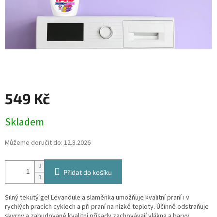
549 Kč
Měrná
Skladem
cena:
Můžeme doručit do:
12.8.2026
Přidat do košíku
Silný tekutý gel Levandule a slaměnka umožňuje kvalitní praní i v
rychlých pracích cyklech a při praní na nízké teploty. Účinně odstraňuje
skvrny a zabudované kvalitní přísady zachovávají vlákna a barvy