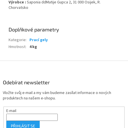
Výrobce :
Saponia ddMatije Gupca 2, 31 000 Osijek, R.
Chorvatsko
Doplňkové parametry
Kategorie
:
Prací gely
Hmotnost
:
4 kg
Z
á
p
a
Odebírat newsletter
t
Vložte svůj e-mail a my vám budeme zasílat informace o nových
í
produktech na našem e-shopu.
E-mail
PŘIHLÁSIT SE