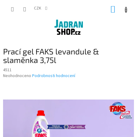
Přejít
NÁKUP
na
CZK
obsah
KOŠÍK
Prací gel FAKS levandule &
slaměnka 3,75l
4511
Průměrné
Neohodnoceno
Podrobnosti hodnocení
hodnocení
produktu
je
0,0
z
5
hvězdiček.