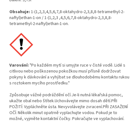
balení: 3,75l
Obsahuje:
1-(1,2,3,4,5,6,7,8-oktahydro-2,3,8,8-tetramethyl-2-
naftyl)ethan-1-on / 1-(1,2,3 ,4,5,6,7,8-oktahydro-2,3,8,8-
tetramethyl-2-naftyl)ethan-1-on.
Varování:
"Po každém mytí si umyjte ruce v čisté vodě. Lidé s
citlivou nebo poškozenou pokožkou musí přísně dodržovat
pokyny k dávkování a vyhýbat se dlouhodobému kontaktu rukou
s roztokem mycího prostředku."
Způsobuje vážné podráždění očí.Je-li nutná lékařská pomoc,
ukažte obal nebo štítek.Uchovávejte mimo dosah dětí.PŘI
POŽITÍ: Vypláchněte ústa. Nevyvolávejte zvracení.PŘI ZASAŽENÍ
OČÍ: Několik minut opatrně vyplachujte vodou. Pokud je to
možné, vyjměte kontaktní čočky. Pokračujte ve vyplachování.