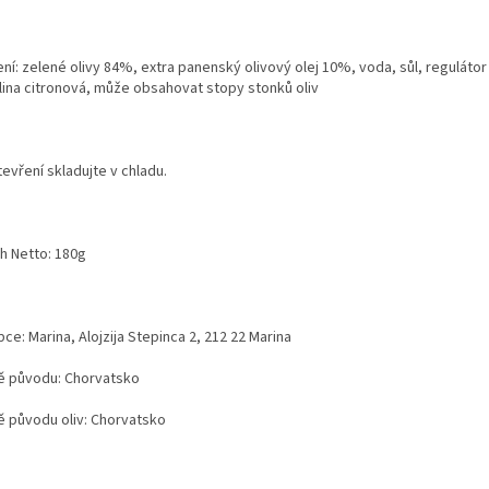
ní: zelené olivy 84%, extra panenský olivový olej 10%, voda, sůl, regulátor 
lina citronová, může obsahovat stopy stonků oliv
evření skladujte v chladu.
h Netto: 180g
ce: Marina, Alojzija Stepinca 2, 212 22 Marina
 původu: Chorvatsko
 původu oliv: Chorvatsko