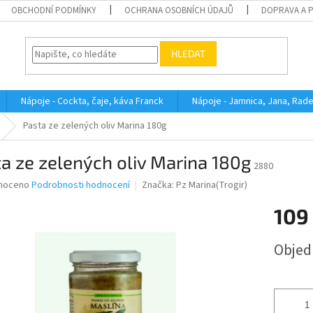
OBCHODNÍ PODMÍNKY
OCHRANA OSOBNÍCH ÚDAJŮ
DOPRAVA A 
HLEDAT
Nápoje - Cockta, čaje, káva Franck
Nápoje - Jamnica, Jana, Rad
Pasta ze zelených oliv Marina 180g
a ze zelených oliv Marina 180g
2880
né
noceno
Podrobnosti hodnocení
Značka:
Pz Marina(Trogir)
ní
109
u
Měrná
Obje
cena:
ek.