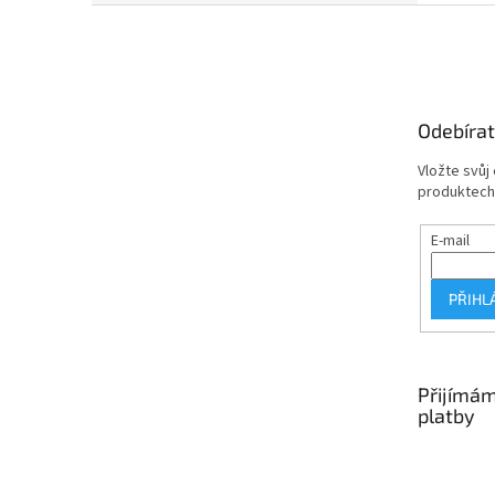
Z
á
p
a
t
Odebírat
í
Vložte svůj
produktech
E-mail
PŘIHL
Přijímám
platby