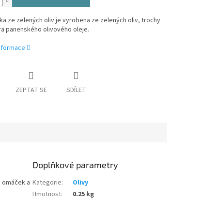
 ze zelených oliv je vyrobena ze zelených oliv, trochy
tra panenského olivového oleje.
informace
ZEPTAT SE
SDÍLET
Doplňkové parametry
h omáček a
Kategorie
:
Olivy
Hmotnost
:
0.25 kg