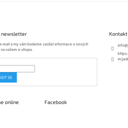
 newsletter
Kontakt
 e-mail a my vám budeme zasílat informace o nových
info
@
 na našem e-shopu.
https
m/jad
ÁSIT SE
e online
Facebook