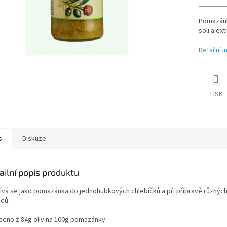
Pomazánka
soli a ex
Detailní 
TISK
s
Diskuze
ailní popis produktu
ívá se jako pomazánka do jednohubkových chlebíčků a při přípravě různýc
adů.
beno z 84g oliv na 100g pomazánky