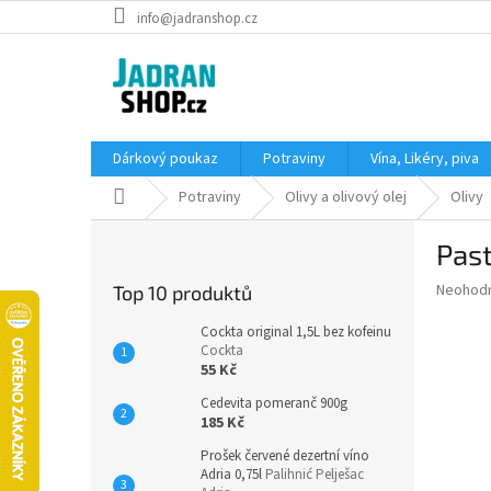
Přejít
info@jadranshop.cz
na
obsah
Dárkový poukaz
Potraviny
Vína, Likéry, piva
Domů
Potraviny
Olivy a olivový olej
Olivy
P
Past
o
s
Průměr
Neohod
Top 10 produktů
t
hodnoce
r
produkt
Cockta original 1,5L bez kofeinu
a
Cockta
je
55 Kč
0,0
n
z
n
Cedevita pomeranč 900g
5
í
185 Kč
hvězdič
p
Prošek červené dezertní víno
a
Adria 0,75l
Palihnić Pelješac