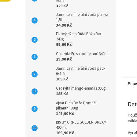
n
Adria
329 Kč
e
l
Jamnica minerální voda perlivá
1,5L
34,90 Kč
Fíkový džem Dida Boža Bio
240g
99,90 Kč
Cedevita Fresh pomeranč 340ml
29,90 Kč
Jamnica minerální voda pack
6x1,5l
209 Kč
Popi
Cedevita mango-ananas 900g
185 Kč
Ajvar Dida Boža Domaći
Det
pikantní 300g
149,90 Kč
Použ
zákl
BIS BY ORNEL GOLDEN DREAM
400 ml
Vyro
169,90 Kč