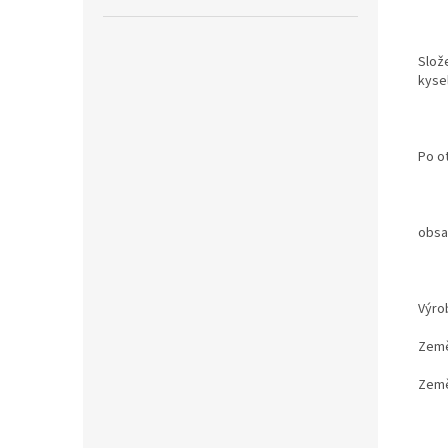
Slože
kyse
Po ot
obsa
Výrob
Země
Země