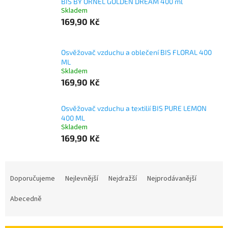
BIS BY ORNEL GOLDEN DREAM 400 ml
Skladem
169,90 Kč
Osvěžovač vzduchu a oblečení BIS FLORAL 400
ML
Skladem
169,90 Kč
Osvěžovač vzduchu a textilií BIS PURE LEMON
400 ML
Skladem
169,90 Kč
Ř
a
Doporučujeme
Nejlevnější
Nejdražší
Nejprodávanější
z
e
Abecedně
n
í