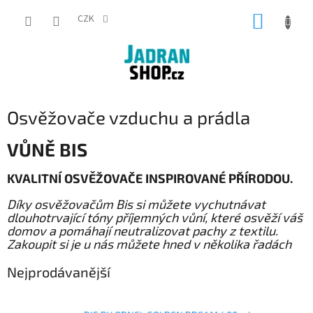
Přejít
NÁKUP
na
CZK
obsah
KOŠÍK
Osvěžovače vzduchu a prádla
VŮNĚ BIS
KVALITNÍ OSVĚŽOVAČE INSPIROVANÉ PŘÍRODOU.
Díky osvěžovačům Bis si můžete vychutnávat
dlouhotrvající tóny příjemných vůní, které osvěží váš
domov a pomáhají neutralizovat pachy z textilu.
Zakoupit si je u nás můžete hned v několika řadách
Nejprodávanější