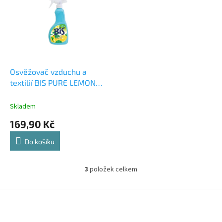
Osvěžovač vzduchu a
textilií BIS PURE LEMON
400 ML
Skladem
169,90 Kč
Do košíku
3
položek celkem
O
v
l
Z
á
á
d
p
a