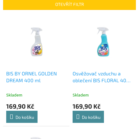
p
OTEVŘÍT FILTR
r
o
V
d
ý
u
p
k
i
t
s
ů
p
r
o
d
BIS BY ORNEL GOLDEN
Osvěžovač vzduchu a
u
DREAM 400 ml
oblečení BIS FLORAL 400
k
ML
t
Skladem
Skladem
ů
169,90 Kč
169,90 Kč
Do košíku
Do košíku