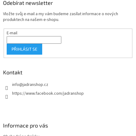
a
Odebírat newsletter
c
t
í
Vložte svůj e-mail a my vám budeme zasílat informace o nových
í
p
produktech na našem e-shopu.
r
v
E-mail
k
y
v
PŘIHLÁSIT SE
ý
p
i
s
Kontakt
u
info
@
jadranshop.cz
https://www.facebook.com/jadranshop
Informace pro vás