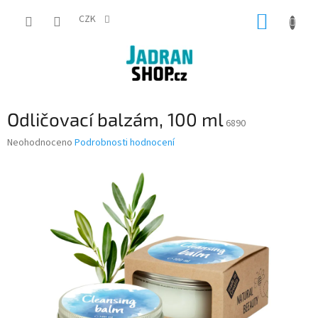
Přejít
NÁKUP
na
CZK
obsah
KOŠÍK
Odličovací balzám, 100 ml
6890
Průměrné
Neohodnoceno
Podrobnosti hodnocení
hodnocení
produktu
je
0,0
z
5
hvězdiček.