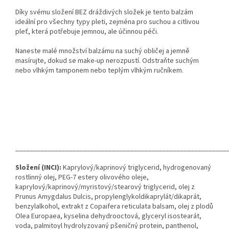
Díky svému složení BEZ dráždivých složek je tento balzám
ideální pro všechny typy pleti, zejména pro suchou a citlivou
pleť, která potřebuje jemnou, ale účinnou péči.
Naneste malé množství balzámu na suchý obličej a jemně
masírujte, dokud se make-up nerozpustí. Odstraňte suchým
nebo vlhkým tamponem nebo teplým vlhkým ručníkem.
___________________________________________________________
Složení (INCI):
Kaprylový/kaprinový triglycerid, hydrogenovaný
rostlinný olej, PEG-7 estery olivového oleje,
kaprylový/kaprinový/myristový/stearový triglycerid, olej z
Prunus Amygdalus Dulcis, propylenglykoldikaprylát/dikaprát,
benzylalkohol, extrakt z Copaifera reticulata balsam, olej z plodů
Olea Europaea, kyselina dehydrooctová, glyceryl isostearát,
voda, palmitoyl hydrolyzovaný pšeničný protein, panthenol,