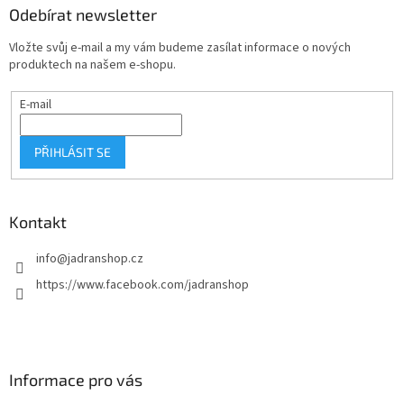
a
Odebírat newsletter
t
Vložte svůj e-mail a my vám budeme zasílat informace o nových
í
produktech na našem e-shopu.
E-mail
PŘIHLÁSIT SE
Kontakt
info
@
jadranshop.cz
https://www.facebook.com/jadranshop
Informace pro vás