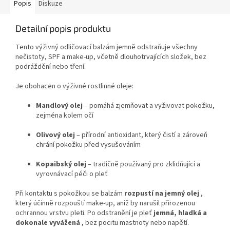
Popis
Diskuze
Detailní popis produktu
Tento výživný odličovací balzám jemně odstraňuje všechny
nečistoty, SPF a make-up, včetně dlouhotrvajících složek, bez
podráždění nebo tření.
Je obohacen o výživné rostlinné oleje:
Mandlový olej
– pomáhá zjemňovat a vyživovat pokožku,
zejména kolem očí
Olivový olej
– přírodní antioxidant, který čistí a zároveň
chrání pokožku před vysušováním
Kopaibský olej
– tradičně používaný pro zklidňující a
vyrovnávací péči o pleť
Při kontaktu s pokožkou se balzám
rozpustí na jemný olej
,
který účinně rozpouští make-up, aniž by narušil přirozenou
ochrannou vrstvu pleti. Po odstranění je pleť
jemná, hladká a
dokonale vyvážená
, bez pocitu mastnoty nebo napětí.