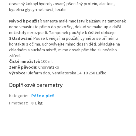
draselný kokoyl hydrolyzovaný pšeničný protein, alantoin,
kyselina glycyrrhetinová, lecitin
Návod k použití:
Naneste malé množství balzámu na tamponek
nebo vmasírujte přímo do pokožky, dokud se make-up a další
nečistoty nerozpustí. Tamponek použijte k čištění obličeje.
Skladování:
Pouze k vnějšímu použití, vyhněte se přímému
kontaktu s očima. Uchovávejte mimo dosah dětí. Skladujte na
chladném a suchém místě, mimo dosah přímého slunečního
záření.
Čisté množství:
100 ml
Země původu:
Chorvatsko
Výrobce:
Biofarm doo, Ventilatorska 14, 10 250 Lučko
Doplňkové parametry
Kategorie
:
Péče o pleť
Hmotnost
:
0.1 kg
Z
á
p