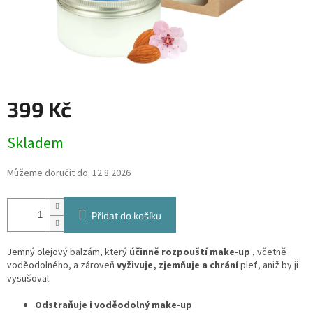
399 Kč
Měrná
Skladem
cena:
Můžeme doručit do:
12.8.2026
Přidat do košíku
Jemný olejový balzám, který
účinně rozpouští make-up
, včetně
voděodolného, ​​a zároveň
vyživuje, zjemňuje a chrání
pleť, aniž by ji
vysušoval.
Odstraňuje i voděodolný make-up