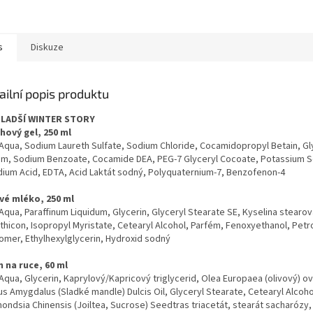
s
Diskuze
ailní popis produktu
SLADŠÍ WINTER STORY
hový gel, 250 ml
: Aqua, Sodium Laureth Sulfate, Sodium Chloride, Cocamidopropyl Betain, Gl
um, Sodium Benzoate, Cocamide DEA, PEG-7 Glyceryl Cocoate, Potassium S
dium Acid, EDTA, Acid Laktát sodný, Polyquaternium-7, Benzofenon-4
vé mléko, 250 ml
 Aqua, Paraffinum Liquidum, Glycerin, Glyceryl Stearate SE, Kyselina stearov
thicon, Isopropyl Myristate, Cetearyl Alcohol, Parfém, Fenoxyethanol, Petr
omer, Ethylhexylglycerin, Hydroxid sodný
 na ruce, 60 ml
 Aqua, Glycerin, Kaprylový/Kapricový triglycerid, Olea Europaea (olivový) ov
us Amygdalus (Sladké mandle) Dulcis Oil, Glyceryl Stearate, Cetearyl Alcoho
ondsia Chinensis (Joiltea, Sucrose) Seedtras triacetát, stearát sacharózy,