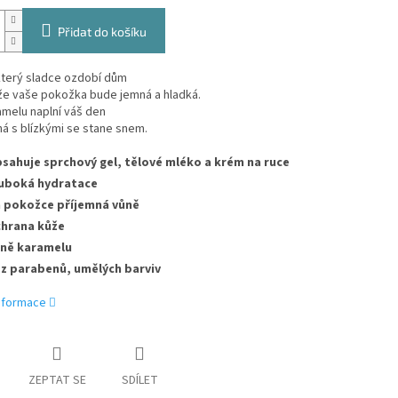
Přidat do košíku
který sladce ozdobí dům
, že vaše pokožka bude jemná a hladká.
melu naplní váš den
á s blízkými se stane snem.
sahuje sprchový gel, tělové mléko a krém na ruce
uboká hydratace
 pokožce příjemná vůně
hrana kůže
ně karamelu
z parabenů, umělých barviv
informace
ZEPTAT SE
SDÍLET