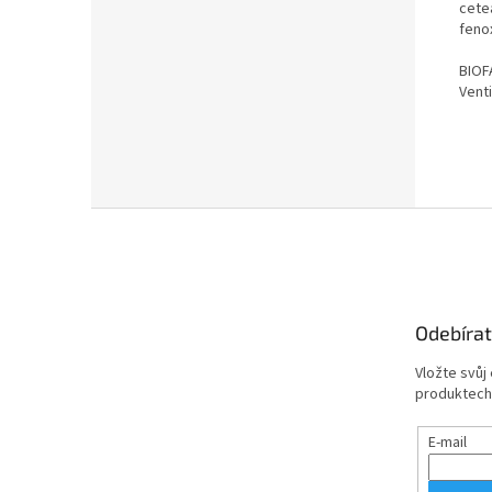
cete
feno
BIOF
Vent
Z
á
p
a
t
Odebírat
í
Vložte svůj
produktech
E-mail