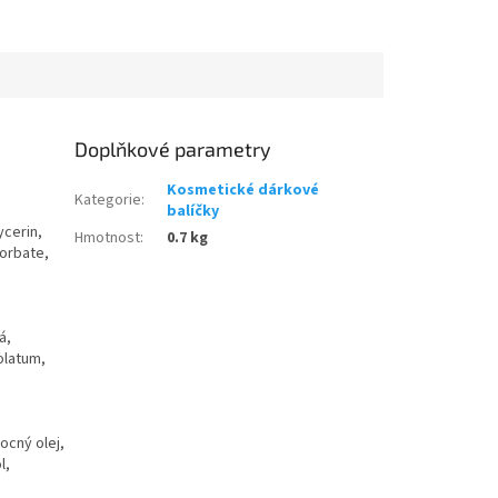
Doplňkové parametry
Kosmetické dárkové
Kategorie
:
balíčky
ycerin,
Hmotnost
:
0.7 kg
orbate,
á,
olatum,
ocný olej,
l,