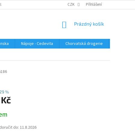
PLATBA
KONTAKTUJTE NÁS
VELKOOBCHOD
CZK
Přihlášení
HODNOCENÍ OBC
NÁKUPNÍ
Prázdný košík
KOŠÍK
enska
Nápoje - Cedevita
Chorvatská drogerie
Chorvatsk
6186
29 %
 Kč
dem
oručit do:
11.8.2026