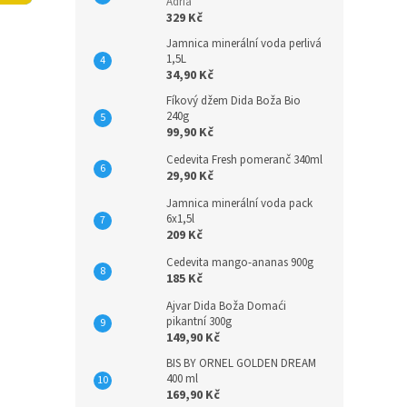
n
Adria
329 Kč
e
l
Jamnica minerální voda perlivá
1,5L
34,90 Kč
Fíkový džem Dida Boža Bio
240g
99,90 Kč
Cedevita Fresh pomeranč 340ml
29,90 Kč
Jamnica minerální voda pack
6x1,5l
209 Kč
Cedevita mango-ananas 900g
185 Kč
Ajvar Dida Boža Domaći
pikantní 300g
149,90 Kč
BIS BY ORNEL GOLDEN DREAM
400 ml
169,90 Kč