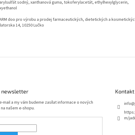
arylsulfát sodný, xanthanová guma, tokoferylacetát, ethylhexylglycerin,
xyethanol
ARM doo pro výrobu a prodej farmaceutických, dietetických a kosmetický
ilatorska 14, 10250 Lučko
 newsletter
Kontakt
 e-mail a my vám budeme zasílat informace o nových
info
@
 na našem e-shopu.
https
m/jad