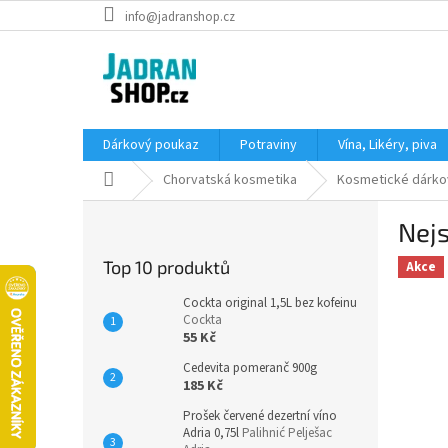
Přejít
info@jadranshop.cz
na
obsah
Dárkový poukaz
Potraviny
Vína, Likéry, piva
Domů
Chorvatská kosmetika
Kosmetické dárko
P
Nejs
o
s
Top 10 produktů
Akce
t
r
Cockta original 1,5L bez kofeinu
a
Cockta
55 Kč
n
n
Cedevita pomeranč 900g
í
185 Kč
p
Prošek červené dezertní víno
a
Adria 0,75l
Palihnić Pelješac