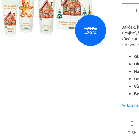
Balíček, 
471 Kč
–29 %
a zajistí
Vůně kara
a dovolen
Ob
Hl
Na
Oc
Vů
Be
Detailní 
TISK