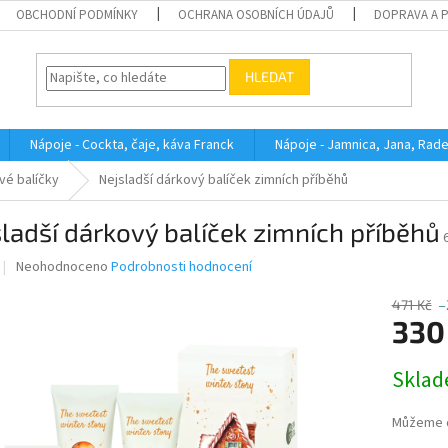
OBCHODNÍ PODMÍNKY
OCHRANA OSOBNÍCH ÚDAJŮ
DOPRAVA A 
HLEDAT
Nápoje - Cockta, čaje, káva Franck
Nápoje - Jamnica, Jana, Rad
vé balíčky
Nejsladší dárkový balíček zimních příběhů
ladší dárkový balíček zimních příběhů
Průměrné
Neohodnoceno
Podrobnosti hodnocení
hodnocení
produktu
471 Kč
–
je
330
0,0
z
Měrná
Skla
5
cena:
hvězdiček.
Můžeme d