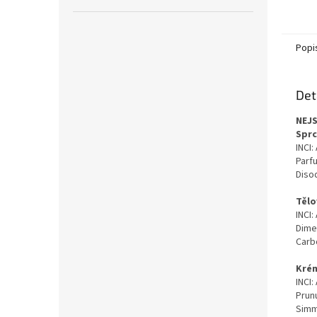
Popi
Det
NEJ
Sprc
INCI
Parf
Diso
Tělo
INCI:
Dime
Carb
Krém
INCI:
Prun
Simm