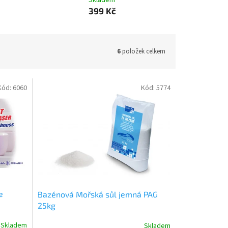
Skladem
399 Kč
6
položek celkem
Kód:
6060
Kód:
5774
e
Bazénová Mořská sůl jemná PAG
25kg
Skladem
Skladem