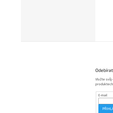
Z
á
p
a
t
Odebírat
í
Vložte svůj
produktech
E-mail
PŘIHL