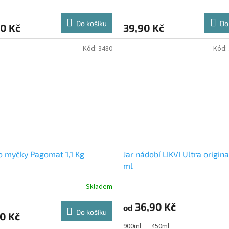
Do košíku
Do
0 Kč
39,90 Kč
Kód:
3480
Kód:
o myčky Pagomat 1,1 Kg
Jar nádobí LIKVI Ultra origin
ml
Skladem
36,90 Kč
od
Do košíku
0 Kč
900ml
450ml