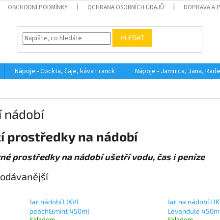
OBCHODNÍ PODMÍNKY
OCHRANA OSOBNÍCH ÚDAJŮ
DOPRAVA A 
HLEDAT
Nápoje - Cockta, čaje, káva Franck
Nápoje - Jamnica, Jana, Rad
í nádobí
í prostředky na nádobí
né prostředky na nádobí ušetří vodu, čas i peníze
odávanější
Jar nádobí LIKVI
Jar na nádobí LIK
peach&mint 450ml
Levandule 450m