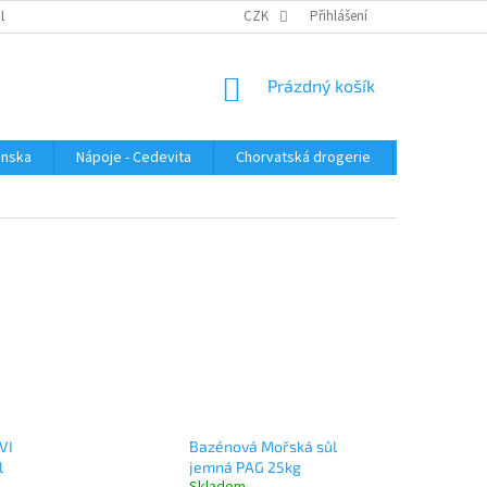
PLATBA
KONTAKTUJTE NÁS
VELKOOBCHOD
CZK
Přihlášení
HODNOCENÍ OBC
NÁKUPNÍ
Prázdný košík
KOŠÍK
enska
Nápoje - Cedevita
Chorvatská drogerie
Chorvatsk
VI
Bazénová Mořská sůl
l
jemná PAG 25kg