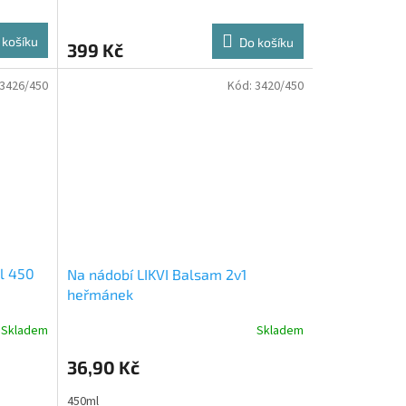
 košíku
Do košíku
399 Kč
3426/450
Kód:
3420/450
al 450
Na nádobí LIKVI Balsam 2v1
heřmánek
Skladem
Skladem
36,90 Kč
450ml