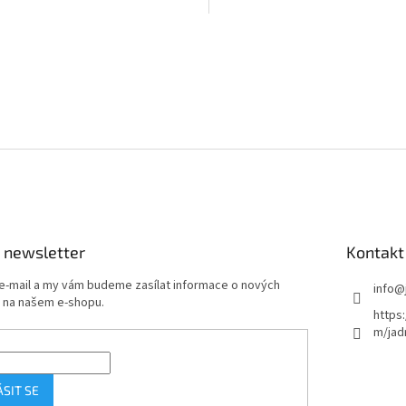
O
v
l
á
d
a
c
í
p
r
v
k
y
 newsletter
Kontakt
v
ý
 e-mail a my vám budeme zasílat informace o nových
info
@
p
 na našem e-shopu.
i
https
s
m/jad
u
ÁSIT SE