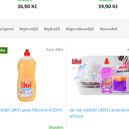
Skladem
Skladem
36,90 Kč
39,90 Kč
učujeme
Nejlevnější
Nejdražší
Nejprodávanější
Abecedně
Kód:
6953
nka
ádobí LIKVI peach&mint 450ml
Jar na nádobí LIKVI Levandul
450ml
Skladem