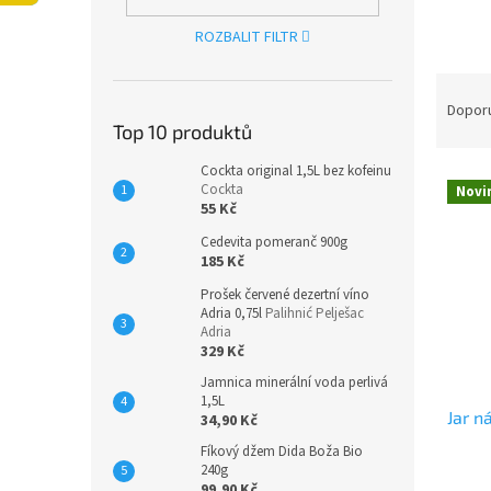
n
e
ROZBALIT FILTR
l
Ř
a
Dopor
Top 10 produktů
z
e
Cockta original 1,5L bez kofeinu
V
n
Cockta
Novi
ý
í
55 Kč
p
p
Cedevita pomeranč 900g
i
r
185 Kč
s
o
Prošek červené dezertní víno
p
d
Adria 0,75l
Palihnić Pelješac
r
u
Adria
o
k
329 Kč
d
t
Jamnica minerální voda perlivá
u
ů
1,5L
Jar n
k
34,90 Kč
t
Fíkový džem Dida Boža Bio
ů
240g
99,90 Kč