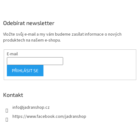
Z
á
p
a
Odebírat newsletter
t
Vložte svůj e-mail a my vám budeme zasílat informace o nových
í
produktech na našem e-shopu.
E-mail
PŘIHLÁSIT SE
Kontakt
info
@
jadranshop.cz
https://www.facebook.com/jadranshop