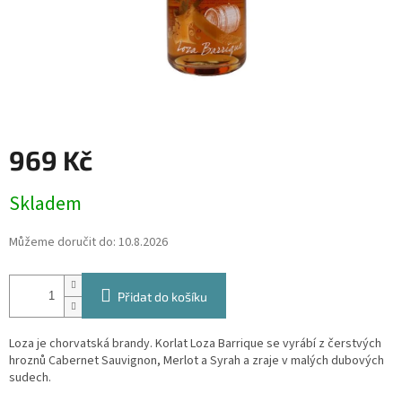
969 Kč
Měrná
Skladem
cena:
Můžeme doručit do:
10.8.2026
Přidat do košíku
Loza je chorvatská brandy. Korlat Loza Barrique se vyrábí z čerstvých
hroznů Cabernet Sauvignon, Merlot a Syrah a zraje v malých dubových
sudech.