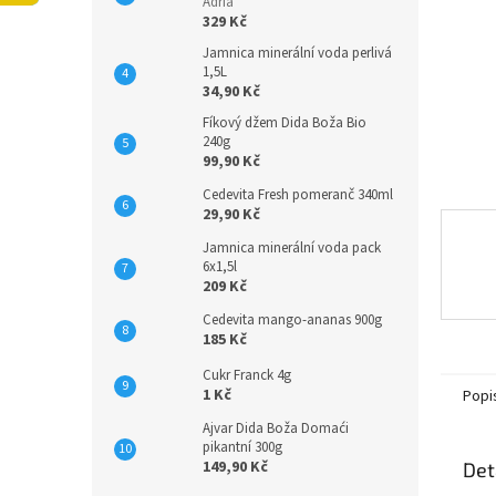
n
Adria
329 Kč
e
l
Jamnica minerální voda perlivá
1,5L
34,90 Kč
Fíkový džem Dida Boža Bio
240g
99,90 Kč
Cedevita Fresh pomeranč 340ml
29,90 Kč
Jamnica minerální voda pack
6x1,5l
209 Kč
Cedevita mango-ananas 900g
185 Kč
Cukr Franck 4g
1 Kč
Popi
Ajvar Dida Boža Domaći
pikantní 300g
149,90 Kč
Det