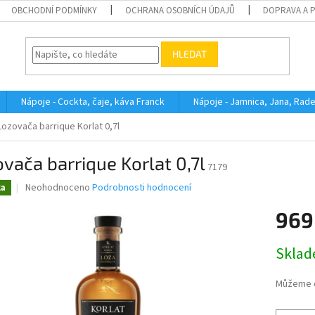
OBCHODNÍ PODMÍNKY
OCHRANA OSOBNÍCH ÚDAJŮ
DOPRAVA A 
HLEDAT
Nápoje - Cockta, čaje, káva Franck
Nápoje - Jamnica, Jana, Rad
Lozovača barrique Korlat 0,7l
vača barrique Korlat 0,7l
7179
Průměrné
Neohodnoceno
Podrobnosti hodnocení
ka
hodnocení
produktu
969
je
0,0
Měrná
Skla
z
cena:
5
hvězdiček.
Můžeme d