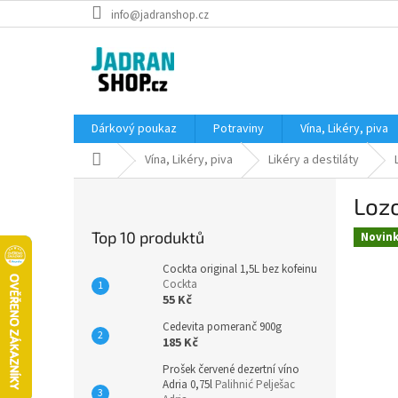
Přejít
info@jadranshop.cz
na
obsah
Dárkový poukaz
Potraviny
Vína, Likéry, piva
Domů
Vína, Likéry, piva
Likéry a destiláty
P
Lozo
o
s
Top 10 produktů
Novin
t
r
Cockta original 1,5L bez kofeinu
a
Cockta
55 Kč
n
n
Cedevita pomeranč 900g
í
185 Kč
p
Prošek červené dezertní víno
a
Adria 0,75l
Palihnić Pelješac