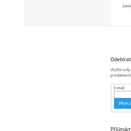
Země
Z
á
p
a
t
Odebírat
í
Vložte svůj
produktech
E-mail
PŘIHL
Přijímám