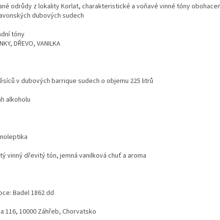
ané odrůdy z lokality Korlat, charakteristické a voňavé vinné tóny obohace
lavonských dubových sudech
adní tóny
NKY, DŘEVO, VANILKA
ěsíců v dubových barrique sudech o objemu 225 litrů
h alkoholu
noleptika
tý vinný dřevitý tón, jemná vanilková chuť a aroma
bce: Badel 1862 dd
ka 116, 10000 Záhřeb, Chorvatsko