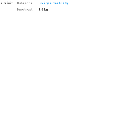
né zráním
Kategorie
:
Likéry a destiláty
Hmotnost
:
1.6 kg