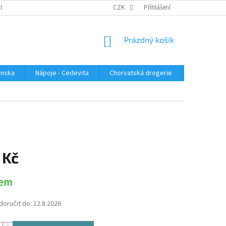
PLATBA
KONTAKTUJTE NÁS
VELKOOBCHOD
CZK
Přihlášení
HODNOCENÍ OBC
NÁKUPNÍ
Prázdný košík
KOŠÍK
enska
Nápoje - Cedevita
Chorvatská drogerie
Chorvatsk
 Kč
dem
oručit do:
12.8.2026