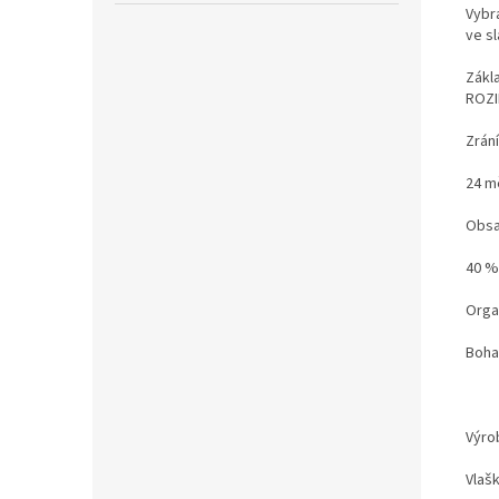
Vybr
ve s
Zákl
ROZI
Zrání
24 m
Obsa
40 %
Orga
Boha
Výro
Vlaš